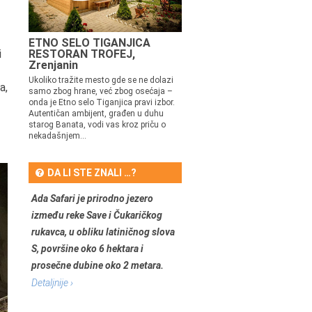
ETNO SELO TIGANJICA
i
RESTORAN TROFEJ,
Zrenjanin
Ukoliko tražite mesto gde se ne dolazi
a,
samo zbog hrane, već zbog osećaja –
onda je Etno selo Tiganjica pravi izbor.
Autentičan ambijent, građen u duhu
starog Banata, vodi vas kroz priču o
nekadašnjem...
DA LI STE ZNALI …?
Ada Safari je prirodno jezero
između reke Save i Čukaričkog
rukavca, u obliku latiničnog slova
S, površine oko 6 hektara i
prosečne dubine oko 2 metara.
Detaljnije ›