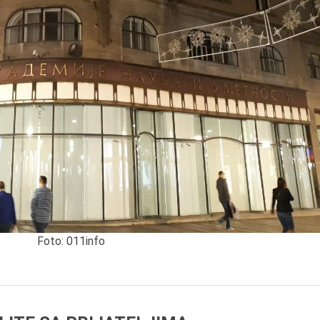
8.8.2013.
Preminuo je Dejan Kosa
istoričar filma, filmski re
profesor i dekan Fakult
dramskih umetnosti u
Beogradu.
Foto: 011info