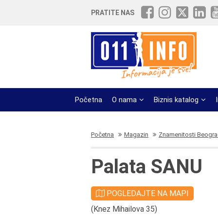
PRATITE NAS
Početna
O nama
Biznis katalog
Početna
Magazin
Znamenitosti Beogr
Palata SANU
POGLEDAJTE NA MAPI
(Knez Mihailova 35)