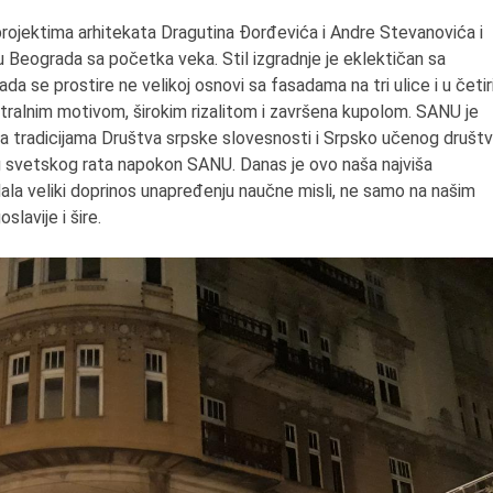
projektima arhitekata Dragutina Đorđevića i Andre Stevanovića i
 Beograda sa početka veka. Stil izgradnje je eklektičan sa
a se prostire ne velikoj osnovi sa fasadama na tri ulice i u četir
tralnim motivom, širokim rizalitom i završena kupolom. SANU je
 tradicijama Društva srpske slovesnosti i Srpsko učenog društv
 svetskog rata napokon SANU. Danas je ovo naša najviša
 dala veliki doprinos unapređenju naučne misli, ne samo na našim
slavije i šire.