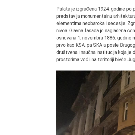
Palata je izgrađena 1924. godine po 
predstavlja monumentalnu arhitekturu
elementima neobaroka i secesije. Zgrad
nivoa. Glavna fasada je naglašena cen
osnovana 1. novembra 1886. godine na
prvo kao KSA, pa SKA a posle Drugog
društvena i naučna institucija koja je
prostorima već i na teritoriji bivše Jugo