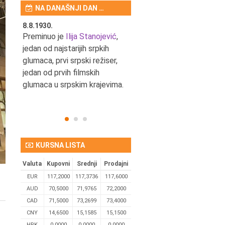
NA DANAŠNJI DAN …
8.8.1930.
8.8.1898.
nović,
Preminuo je
Ilija Stanojević
,
U Beogradu je rođen Pavle
ditelj,
jedan od najstarijih srpkih
Bihalji, književnik i izdavač.
eta
glumaca, prvi srpski režiser,
jedan od prvih filmskih
glumaca u srpskim krajevima.
KURSNA LISTA
Valuta
Kupovni
Srednji
Prodajni
EUR
117,2000
117,3736
117,6000
AUD
70,5000
71,9765
72,2000
CAD
71,5000
73,2699
73,4000
CNY
14,6500
15,1585
15,1500
HRK
0,0000
0,0000
0,0000