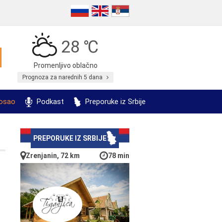
28 ℃
Promenljivo oblačno
Prognoza za narednih 5 dana
posao
Podkast
Preporuke iz Srbije
PREPORUKE IZ SRBIJE
Zrenjanin, 72 km
78 min