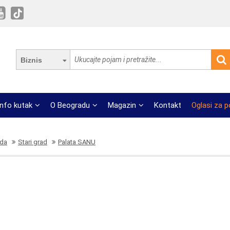
Biznis
Info kutak
O Beogradu
Magazin
Kontakt
Oglasi za 
ada
Stari grad
Palata SANU