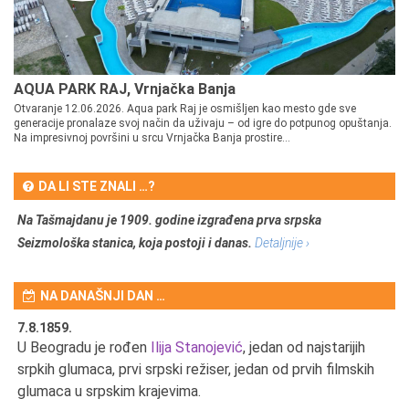
AQUA PARK RAJ, Vrnjačka Banja
Otvaranje 12.06.2026. Aqua park Raj je osmišljen kao mesto gde sve
generacije pronalaze svoj način da uživaju – od igre do potpunog opuštanja.
Na impresivnoj površini u srcu Vrnjačka Banja prostire...
DA LI STE ZNALI …?
Na Tašmajdanu je 1909. godine izgrađena prva srpska
Seizmološka stanica, koja postoji i danas.
Detaljnije ›
NA DANAŠNJI DAN …
7.8.1859.
7.
U Beogradu je rođen
Ilija Stanojević
, jedan od najstarijih
U 
srpkih glumaca, prvi srpski režiser, jedan od prvih filmskih
red
glumaca u srpskim krajevima.