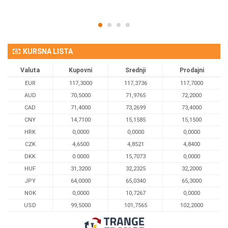
KURSNA LISTA
Valuta
Kupovni
Srednji
Prodajni
EUR
117,3000
117,3736
117,7000
AUD
70,5000
71,9765
72,2000
CAD
71,4000
73,2699
73,4000
CNY
14,7100
15,1585
15,1500
HRK
0,0000
0,0000
0,0000
CZK
4,6500
4,8521
4,8400
DKK
0.0000
15,7073
0,0000
HUF
31,3200
32,2325
32,2000
JPY
64,0000
65,0340
65,3000
NOK
0,0000
10,7267
0,0000
USD
99,5000
101,7565
102,2000