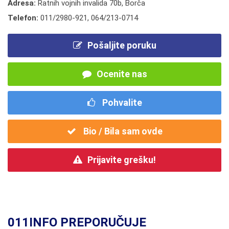
Adresa:
Ratnih vojnih invalida 70b, Borča
Telefon:
011/2980-921
,
064/213-0714
Pošaljite poruku
Ocenite nas
Pohvalite
Bio / Bila sam ovde
Prijavite grešku!
011INFO PREPORUČUJE