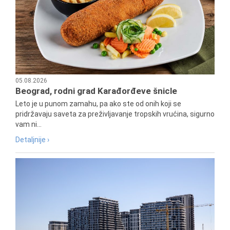
05.08.2026
Beograd, rodni grad Karađorđeve šnicle
Leto je u punom zamahu, pa ako ste od onih koji se
pridržavaju saveta za preživljavanje tropskih vrućina, sigurno
vam ni...
Detaljnije ›