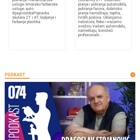
poliranje- mehaničarske
Ekofamily 011. Dubinsko
usluge- limarsko farbarske
pranje i poliranje automobila,
usluge- auto
poliranje farova, dubinsko
dijagnostikaPopravka
pranje nameštaja, tepiha,
skutera 2T i 4T, krpljenje i
tvrdih podova. Uklanjamo
farbanje plastika.
nečistoće, fleke i vraćamo
svežinu Vašem automobilu,
nameštaju, koristeći
profesionaln...
PODKAST