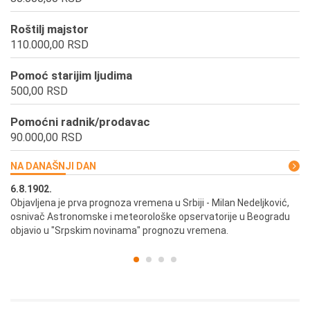
Roštilj majstor
110.000,00 RSD
Pomoć starijim ljudima
500,00 RSD
Pomoćni radnik/prodavac
90.000,00 RSD
NA DANAŠNJI DAN
6.8.1902.
6.
ik
Objavljena je prva prognoza vremena u Srbiji - Milan Nedeljković,
Od
osnivač Astronomske i meteorološke opservatorije u Beogradu
Be
objavio u "Srpskim novinama" prognozu vremena.