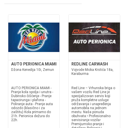
AUTO PERIONICA MIAMI
REDLINE CARWASH
Džona Kenedija 10i, Zemun
Vojvode Micka Krstića 18a,
Karaburma
AUTO PERIONICA MIAMI -
Red Line – Vrhunska briga o
Pranje kola spolja i unutra -
vašem vozilu Red Line je
Dubinsko čišćenje - Pranje
specijalizovan servis koji
tapacirunga i plafona -
pruža kompletne usluge
Poliranje auta - Pranje auta
održavanja i unapređenja
odozdo (klasično i za
automobila na jednom
zaštitu) Kola primamo do
mestu. Naša ponuda
21h. Perionica dežura do
obuhvata:• Profesionalno
22h.
servisiranje vozila•
Premijumsko pranje i