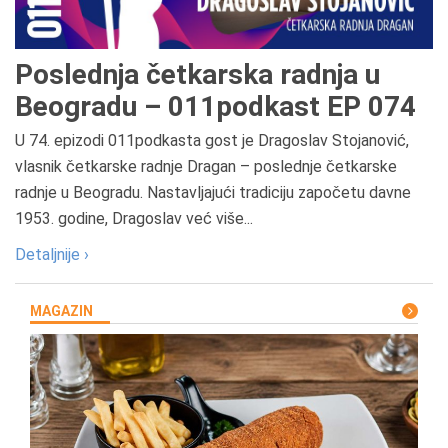
Poslednja četkarska radnja u
Beogradu – 011podkast EP 074
U 74. epizodi 011podkasta gost je Dragoslav Stojanović,
vlasnik četkarske radnje Dragan – poslednje četkarske
radnje u Beogradu. Nastavljajući tradiciju započetu davne
1953. godine, Dragoslav već više...
Detaljnije ›
MAGAZIN