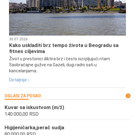
30.07.2026
Kako uskladiti brz tempo života u Beogradu sa
fitnes ciljevima
Život u prestonici diktira brz i često iscrpljujući ritam.
Saobraćajne gužve na Gazeli, dugi radni sati u
kancelarijama...
Detaljnije ›
OGLASI ZA POSAO
Kuvar sa iskustvom (m/ž)
140.000,00 RSD
Higijeničarka,perač sudja
80.000,00 RSD