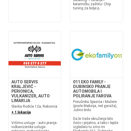
detailing• Poliranje i
keramičku zaštitu• Chip
tuning za bolje p...
AUTO SERVIS
011 EKO FAMILY -
KRALJEVIĆ -
DUBINSKO PRANJE
PERIONICA,
AUTOMOBILA I
VULKANIZER, AUTO
POLIRANJE FAROVA
LIMARIJA
Poručnika Spasića i Mašere
(posle Maksija, red garaža),
Slavka Rodića 12a, Rakovica
Julino brdo
+ 1 lokacija
Da bi Vaše okruženje bilo
Vršimo usluge: - auto pranja-
čisto i prijatno, a tako i lepše
vulkanizerske usluge-
izgledalo tu smo mi