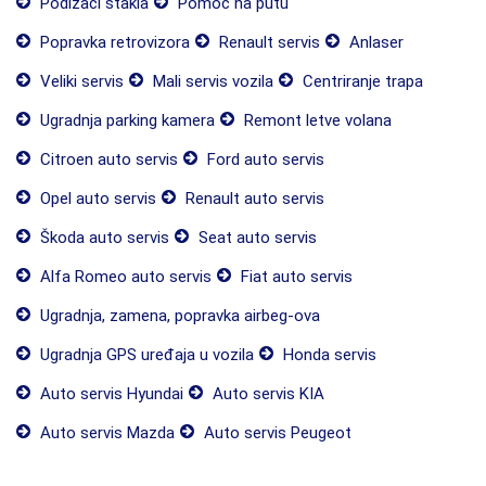
Podizači stakla
Pomoć na putu
Popravka retrovizora
Renault servis
Anlaser
Veliki servis
Mali servis vozila
Centriranje trapa
Ugradnja parking kamera
Remont letve volana
Citroen auto servis
Ford auto servis
Opel auto servis
Renault auto servis
Škoda auto servis
Seat auto servis
Alfa Romeo auto servis
Fiat auto servis
Ugradnja, zamena, popravka airbeg-ova
Ugradnja GPS uređaja u vozila
Honda servis
Auto servis Hyundai
Auto servis KIA
Auto servis Mazda
Auto servis Peugeot