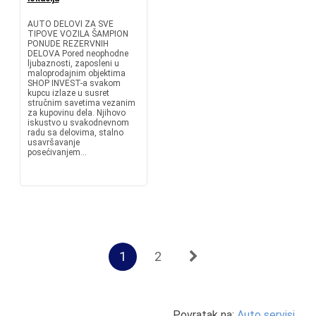
AUTO DELOVI ZA SVE
TIPOVE VOZILA ŠAMPION
PONUDE REZERVNIH
DELOVA Pored neophodne
ljubaznosti, zaposleni u
maloprodajnim objektima
SHOP INVEST-a svakom
kupcu izlaze u susret
stručnim savetima vezanim
za kupovinu dela. Njihovo
iskustvo u svakodnevnom
radu sa delovima, stalno
usavršavanje
posećivanjem...
1
2
Povratak na:
Auto servisi