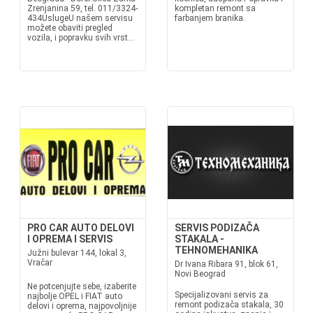
Zrenjanina 59, tel. 011/3324-
kompletan remont sa
434UslugeU našem servisu
farbanjem branika.
možete obaviti pregled
vozila, i popravku svih vrst...
PRO CAR AUTO DELOVI
SERVIS PODIZAČA
I OPREMA I SERVIS
STAKALA -
TEHNOMEHANIKA
Južni bulevar 144, lokal 3,
Vračar
Dr Ivana Ribara 91, blok 61,
Novi Beograd
Ne potcenjujte sebe, izaberite
Specijalizovani servis za
najbolje.OPEL i FIAT auto
remont podizača stakala, 30
delovi i oprema, najpovoljnije