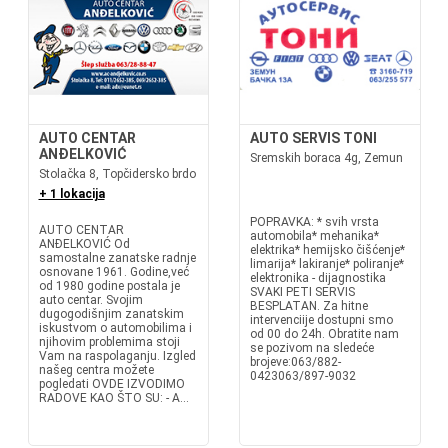
AUTO CENTAR
AUTO SERVIS TONI
ANĐELKOVIĆ
Sremskih boraca 4g, Zemun
Stolačka 8, Topčidersko brdo
+ 1 lokacija
POPRAVKA: * svih vrsta
AUTO CENTAR
automobila* mehanika*
ANĐELKOVIĆ Od
elektrika* hemijsko čišćenje*
samostalne zanatske radnje
limarija* lakiranje* poliranje*
osnovane 1961. Godine,već
elektronika - dijagnostika
od 1980 godine postala je
SVAKI PETI SERVIS
auto centar. Svojim
BESPLATAN. Za hitne
dugogodišnjim zanatskim
intervenciije dostupni smo
iskustvom o automobilima i
od 00 do 24h. Obratite nam
njihovim problemima stoji
se pozivom na sledeće
Vam na raspolaganju. Izgled
brojeve:063/882-
našeg centra možete
0423063/897-9032
pogledati OVDE IZVODIMO
RADOVE KAO ŠTO SU: - A...