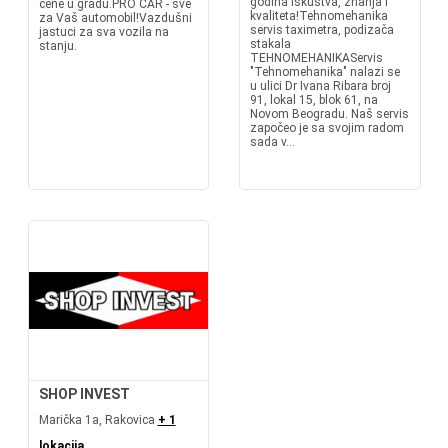
godina iskustva, znanja i
cene u gradu.PRO CAR - sve
kvaliteta!Tehnomehanika
za Vaš automobil!Vazdušni
servis taximetra, podizača
jastuci za sva vozila na
stakala
stanju.
TEHNOMEHANIKAServis
"Tehnomehanika" nalazi se
u ulici Dr Ivana Ribara broj
91, lokal 15, blok 61, na
Novom Beogradu. Naš servis
započeo je sa svojim radom
sada v...
SHOP INVEST
Marička 1a, Rakovica
+ 1
lokacija