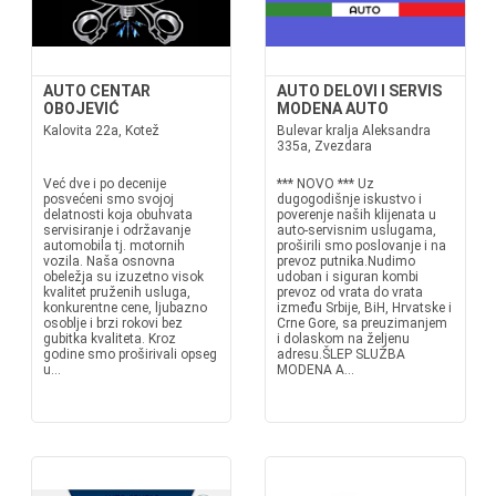
AUTO CENTAR
AUTO DELOVI I SERVIS
OBOJEVIĆ
MODENA AUTO
Kalovita 22a, Kotež
Bulevar kralja Aleksandra
335a, Zvezdara
Već dve i po decenije
*** NOVO *** Uz
posvećeni smo svojoj
dugogodišnje iskustvo i
delatnosti koja obuhvata
poverenje naših klijenata u
servisiranje i održavanje
auto-servisnim uslugama,
automobila tj. motornih
proširili smo poslovanje i na
vozila. Naša osnovna
prevoz putnika.Nudimo
obeležja su izuzetno visok
udoban i siguran kombi
kvalitet pruženih usluga,
prevoz od vrata do vrata
konkurentne cene, ljubazno
između Srbije, BiH, Hrvatske i
osoblje i brzi rokovi bez
Crne Gore, sa preuzimanjem
gubitka kvaliteta. Kroz
i dolaskom na željenu
godine smo proširivali opseg
adresu.ŠLEP SLUŽBA
u...
MODENA A...