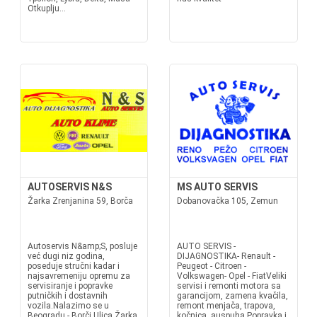
Otkuplju...
AUTOSERVIS N&S
MS AUTO SERVIS
Žarka Zrenjanina 59, Borča
Dobanovačka 105, Zemun
Autoservis N&amp;S, posluje
AUTO SERVIS -
već dugi niz godina,
DIJAGNOSTIKA- Renault -
poseduje stručni kadar i
Peugeot - Citroen -
najsavremeniju opremu za
Volkswagen- Opel - FiatVeliki
servisiranje i popravke
servisi i remonti motora sa
putničkih i dostavnih
garancijom, zamena kvačila,
vozila.Nalazimo se u
remont menjača, trapova,
Beogradu - Borči.Ulica Žarka
kočnica, auspuha.Popravka i