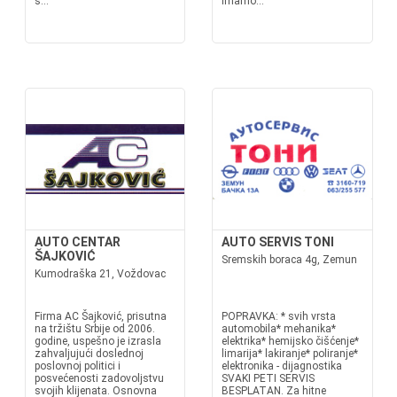
s...
imamo...
AUTO CENTAR
AUTO SERVIS TONI
ŠAJKOVIĆ
Sremskih boraca 4g, Zemun
Kumodraška 21, Voždovac
Firma AC Šajković, prisutna
POPRAVKA: * svih vrsta
na tržištu Srbije od 2006.
automobila* mehanika*
godine, uspešno je izrasla
elektrika* hemijsko čišćenje*
zahvaljujući doslednoj
limarija* lakiranje* poliranje*
poslovnoj politici i
elektronika - dijagnostika
posvećenosti zadovoljstvu
SVAKI PETI SERVIS
svojih klijenata. Osnovna
BESPLATAN. Za hitne