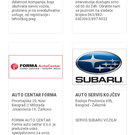
delatnost kompanije, koja
intervenciije dostupni smo
obuhvata servis vozila,
od 00 do 24h. Obratite nam
proširena je na sveobuhvatne
se pozivom na sledeće
usluge, od registracije i
brojeve:063/882-
tehničkog preg...
0423063/897-9032
AUTO CENTAR FORMA
AUTO SERVIS KOJČEV
Prvomajska 20, Novi
Radoja Prvulovića 69b,
Beograd // Milorada
Beograd - Železnik
Jovanovića 19, Žarkovo
FORMA AUTO CENTAR
SERVIS SUBARU VOZILA!
Forma auto centar d.o.o. je
preduzeće usko
specijalizovno za uvoz,