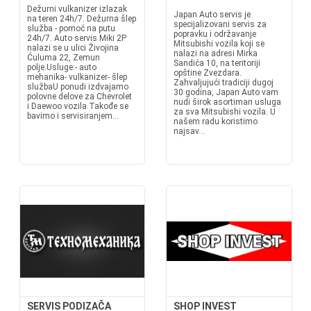
Dežurni vulkanizer izlazak
Japan Auto servis je
na teren 24h/7. Dežurna šlep
specijalizovani servis za
služba - pomoć na putu
popravku i održavanje
24h/7. Auto servis Miki 2P
Mitsubishi vozila koji se
nalazi se u ulici Živojina
nalazi na adresi Mirka
Ćuluma 22, Zemun
Sandića 10, na teritoriji
polje.Usluge:- auto
opštine Zvezdara.
mehanika- vulkanizer- šlep
Zahvaljujući tradiciji dugoj
službaU ponudi izdvajamo
30 godina, Japan Auto vam
polovne delove za Chevrolet
nudi širok asortiman usluga
i Daewoo vozila.Takođe se
za sva Mitsubishi vozila. U
bavimo i servisiranjem...
našem radu koristimo
najsav...
SERVIS PODIZAČA
SHOP INVEST