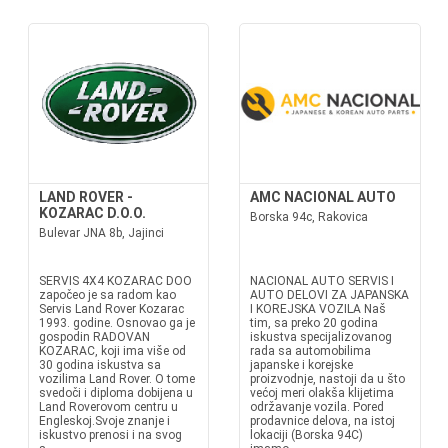
LAND ROVER -
AMC NACIONAL AUTO
KOZARAC D.O.O.
Borska 94c, Rakovica
Bulevar JNA 8b, Jajinci
SERVIS 4X4 KOZARAC DOO
NACIONAL AUTO SERVIS I
započeo je sa radom kao
AUTO DELOVI ZA JAPANSKA
Servis Land Rover Kozarac
I KOREJSKA VOZILA Naš
1993. godine. Osnovao ga je
tim, sa preko 20 godina
gospodin RADOVAN
iskustva specijalizovanog
KOZARAC, koji ima više od
rada sa automobilima
30 godina iskustva sa
japanske i korejske
vozilima Land Rover. O tome
proizvodnje, nastoji da u što
svedoči i diploma dobijena u
većoj meri olakša klijetima
Land Roverovom centru u
održavanje vozila. Pored
Engleskoj.Svoje znanje i
prodavnice delova, na istoj
iskustvo prenosi i na svog
lokaciji (Borska 94C)