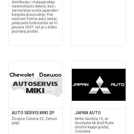
distribuciju i malaoprodaju
rezervnihauto delova, kao i
servisiranje vozila japanske i
korejske proizvodnje. Pod
nazivom Forma auto centar,
preduzeće funkcioniše od 01.
januara 2007. reč je o dobro
poznatoj prodav...
AUTO SERVIS MIKI 2P
JAPAN AUTO
Živojina Ćuluma 22, Zemun
Mirka Sandića 10, ex
polje
Gusinjska bb (kod Ruda-
istočne kapije grada),
Zvezdara