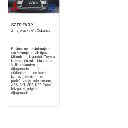
SZTR EVO X
Zmajevačka 61, Čukarica
Bavimo se servisiranjem i
održavanjem svih tipova
Mitsubishi, Hyundai, Toyota,
Nissan, Suzuki i Kia vozila.
Veliko iskustvo u
dijagnosticiranju i
otklanjanju specifičnih
kvarova, elektronsko
podešavanje rada motora,
ABS, A/T, SRS, DPF, čišćenje
brizgaljki, originalna
dijagnostika...