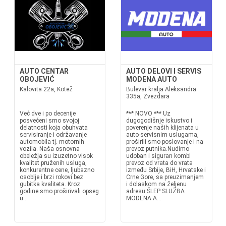
AUTO CENTAR
AUTO DELOVI I SERVIS
OBOJEVIĆ
MODENA AUTO
Kalovita 22a, Kotež
Bulevar kralja Aleksandra
335a, Zvezdara
Već dve i po decenije
*** NOVO *** Uz
posvećeni smo svojoj
dugogodišnje iskustvo i
delatnosti koja obuhvata
poverenje naših klijenata u
servisiranje i održavanje
auto-servisnim uslugama,
automobila tj. motornih
proširili smo poslovanje i na
vozila. Naša osnovna
prevoz putnika.Nudimo
obeležja su izuzetno visok
udoban i siguran kombi
kvalitet pruženih usluga,
prevoz od vrata do vrata
konkurentne cene, ljubazno
između Srbije, BiH, Hrvatske i
osoblje i brzi rokovi bez
Crne Gore, sa preuzimanjem
gubitka kvaliteta. Kroz
i dolaskom na željenu
godine smo proširivali opseg
adresu.ŠLEP SLUŽBA
u...
MODENA A...