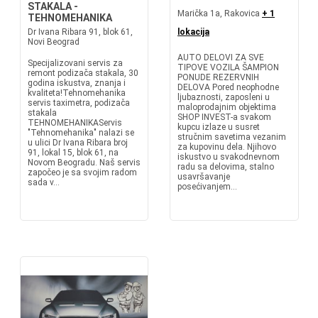
STAKALA -
Marička 1a, Rakovica
+ 1
TEHNOMEHANIKA
Dr Ivana Ribara 91, blok 61,
lokacija
Novi Beograd
AUTO DELOVI ZA SVE
Specijalizovani servis za
TIPOVE VOZILA ŠAMPION
remont podizača stakala, 30
PONUDE REZERVNIH
godina iskustva, znanja i
DELOVA Pored neophodne
kvaliteta!Tehnomehanika
ljubaznosti, zaposleni u
servis taximetra, podizača
maloprodajnim objektima
stakala
SHOP INVEST-a svakom
TEHNOMEHANIKAServis
kupcu izlaze u susret
"Tehnomehanika" nalazi se
stručnim savetima vezanim
u ulici Dr Ivana Ribara broj
za kupovinu dela. Njihovo
91, lokal 15, blok 61, na
iskustvo u svakodnevnom
Novom Beogradu. Naš servis
radu sa delovima, stalno
započeo je sa svojim radom
usavršavanje
sada v...
posećivanjem...