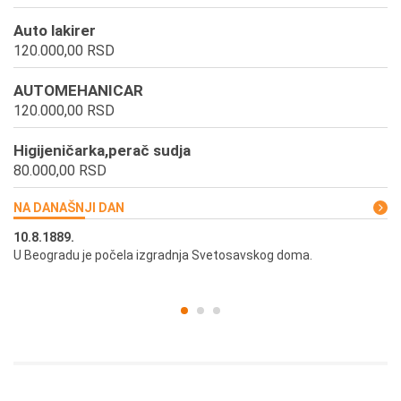
Auto lakirer
120.000,00 RSD
AUTOMEHANICAR
120.000,00 RSD
Higijeničarka,perač sudja
80.000,00 RSD
NA DANAŠNJI DAN
10.8.1889.
10
U Beogradu je počela izgradnja Svetosavskog doma.
Ut
st