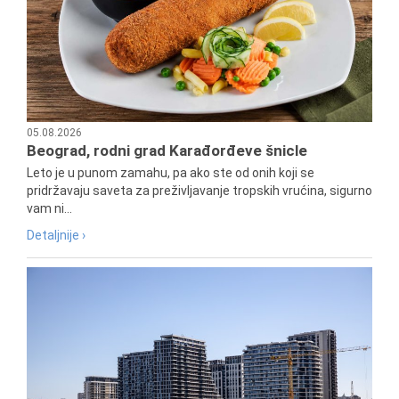
05.08.2026
Beograd, rodni grad Karađorđeve šnicle
Leto je u punom zamahu, pa ako ste od onih koji se
pridržavaju saveta za preživljavanje tropskih vrućina, sigurno
vam ni...
Detaljnije ›