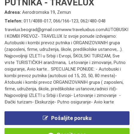
PUTNIKA - TRAVELUX
Adresa:
Aerodromska 19, Zemun
Telefon:
011/4088-017
,
066/166-123
,
062/480-048
travelux.beograd@gmail.comwww.traveluxbus.comAUTOBUSKI
I KOMBI PREVOZ- TRAVELUX Iz svoje ponude izdvajamo:
Autobuski i kombi prevoz putnika i ORGANIZOVANIH grupa
(zaposleni, firme, udruženja, škole, predškolske ustanove,...).
Najpovoljniji IZLETI u Srbiji i Evropi, ŠKOLSKI TURIZAM, Sve
vrste TURISTIČKIH aranžmana, Letovanje i zimovanje, Putno
osiguranje, Avio karte... SPECIJALNE PONUDE: - Autobuski i
kombi prevoz putnika (autobusi od 15, 20, 50, 80 mesta)-
Atobuski i kombi prevoz ORGANIZOVANIH grupa ( zaposleni,
firme, udruženja, škole, predškolske ustanove,radnici itd)-
Najpovoljniji IZLETI u Srbiji i Evropi- Letovanje i zimovanje -
Đački turizam- Ekskurzije- Putno osiguranje- Avio karte
Pošaljite poruku