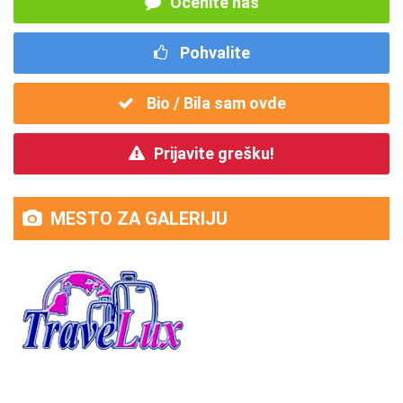
Ocenite nas
Pohvalite
Bio / Bila sam ovde
Prijavite grešku!
MESTO ZA GALERIJU