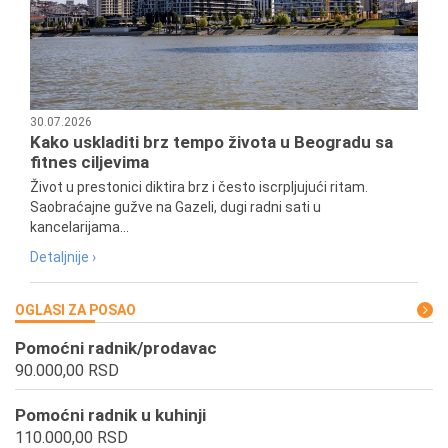
30.07.2026
Kako uskladiti brz tempo života u Beogradu sa
fitnes ciljevima
Život u prestonici diktira brz i često iscrpljujući ritam.
Saobraćajne gužve na Gazeli, dugi radni sati u
kancelarijama...
Detaljnije ›
OGLASI ZA POSAO
Pomoćni radnik/prodavac
90.000,00 RSD
Pomoćni radnik u kuhinji
110.000,00 RSD