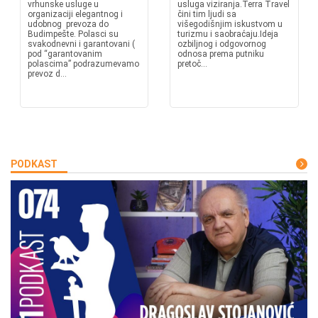
vrhunske usluge u
usluga viziranja.Terra Travel
organizaciji elegantnog i
čini tim ljudi sa
udobnog prevoza do
višegodišnjim iskustvom u
Budimpešte. Polasci su
turizmu i saobraćaju.Ideja
svakodnevni i garantovani (
ozbiljnog i odgovornog
pod “garantovanim
odnosa prema putniku
polascima” podrazumevamo
pretoč...
prevoz d...
PODKAST