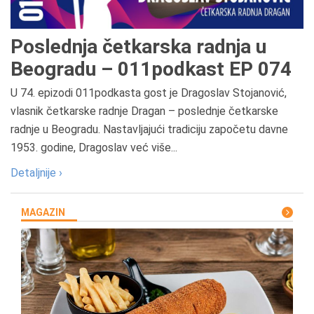
Poslednja četkarska radnja u
Beogradu – 011podkast EP 074
U 74. epizodi 011podkasta gost je Dragoslav Stojanović,
vlasnik četkarske radnje Dragan – poslednje četkarske
radnje u Beogradu. Nastavljajući tradiciju započetu davne
1953. godine, Dragoslav već više...
Detaljnije ›
MAGAZIN