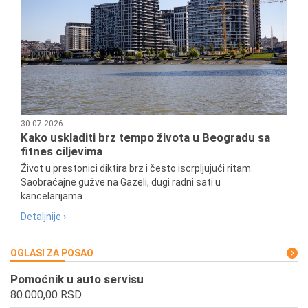
30.07.2026
Kako uskladiti brz tempo života u Beogradu sa
fitnes ciljevima
Život u prestonici diktira brz i često iscrpljujući ritam.
Saobraćajne gužve na Gazeli, dugi radni sati u
kancelarijama...
Detaljnije ›
OGLASI ZA POSAO
Pomoćnik u auto servisu
80.000,00 RSD