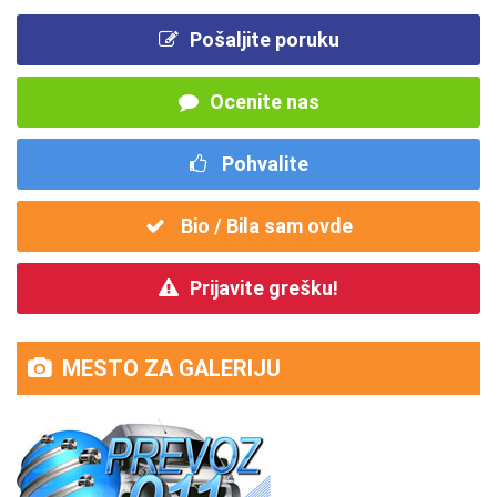
Pošaljite poruku
Ocenite nas
Pohvalite
Bio / Bila sam ovde
Prijavite grešku!
MESTO ZA GALERIJU