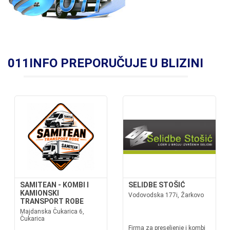
011INFO PREPORUČUJE U BLIZINI
SAMITEAN - KOMBI I
SELIDBE STOŠIĆ
KAMIONSKI
Vodovodska 177i, Žarkovo
TRANSPORT ROBE
Majdanska Čukarica 6,
Čukarica
Firma za preseljenje i kombi