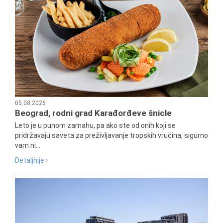
05.08.2026
Beograd, rodni grad Karađorđeve šnicle
Leto je u punom zamahu, pa ako ste od onih koji se
pridržavaju saveta za preživljavanje tropskih vrućina, sigurno
vam ni...
Detaljnije ›