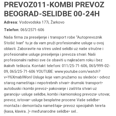
PREVOZ011-KOMBI PREVOZ
BEOGRAD-SELIDBE 00-24H
Adresa:
Vodovodska 177i, Žarkovo
Telefon:
065/2571-606
Naša firma za preseljenje i transport robe “Autoprevoznik
Stošić Ivan” tu je da vam pruži profesionalne usluge u ovoj
oblasti. Zaboravite na stres usled selidbi uz naše stručne i
profesionalne usluge preseljenja i prevoza stvari. Naši
profesionalni radnici sve će obaviti u najkraćem roku i bez
ikakvih teškoća. Kontakt telefoni: 011/25-71-606, 065/999-02-
09, 065/25-71-606 YOUTUBE: www.youtube.com/watch?
v=Y6XmabIWonI Usluge koje vam pružamo su sledeće:• odvoz
starog nameštaja i nepotrebnih stvari• drumski transport•
autobuski i kombi prevoz• pakovanje i zaštita stvari uz
garanciju• usluge selidbe, kombi i kamionskog prevoza• utovar,
prevoz, istovar• usluge besplatne procene Vaše selidbe•
montaža i demontaža nameštaja• prevoz specijalnih tereta
(kasa, klavira...)• međunarodne selidbe• sel...