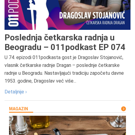
Poslednja četkarska radnja u
Beogradu – 011podkast EP 074
U 74. epizodi 011podkasta gost je Dragoslav Stojanović,
vlasnik četkarske radnje Dragan – poslednje četkarske
radnje u Beogradu. Nastavljajući tradiciju započetu davne
1953. godine, Dragoslav već više...
Detaljnije ›
MAGAZIN