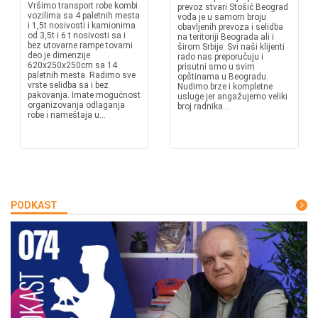
Vršimo transport robe kombi
prevoz stvari Stošić Beograd
vozilima sa 4 paletnih mesta
vođa je u samom broju
i 1,5t nosivosti i kamionima
obavljenih prevoza i selidba
od 3,5t i 6 t nosivosti sa i
na teritoriji Beograda ali i
bez utovarne rampe tovarni
širom Srbije. Svi naši klijenti
deo je dimenzije
rado nas preporučuju i
620x250x250cm sa 14
prisutni smo u svim
paletnih mesta. Radimo sve
opštinama u Beogradu.
vrste selidba sa i bez
Nudimo brze i kompletne
pakovanja. Imate mogućnost
usluge jer angažujemo veliki
organizovanja odlaganja
broj radnika...
robe i nameštaja u...
PODKAST