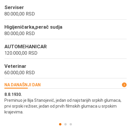
Serviser
80.000,00 RSD
Higijeničarka,perač sudja
80.000,00 RSD
AUTOMEHANICAR
120.000,00 RSD
Veterinar
60.000,00 RSD
NA DANAŠNJI DAN
8.8.1930.
8.
Preminuo je Ilija Stanojević, jedan od najstarijih srpkih glumaca,
U 
prvi srpski režiser, jedan od prvih filmskih glumaca u srpskim
krajevima.