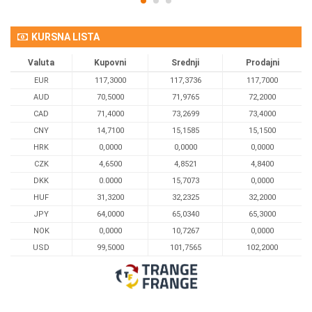
KURSNA LISTA
Valuta
Kupovni
Srednji
Prodajni
EUR
117,3000
117,3736
117,7000
AUD
70,5000
71,9765
72,2000
CAD
71,4000
73,2699
73,4000
CNY
14,7100
15,1585
15,1500
HRK
0,0000
0,0000
0,0000
CZK
4,6500
4,8521
4,8400
DKK
0.0000
15,7073
0,0000
HUF
31,3200
32,2325
32,2000
JPY
64,0000
65,0340
65,3000
NOK
0,0000
10,7267
0,0000
USD
99,5000
101,7565
102,2000