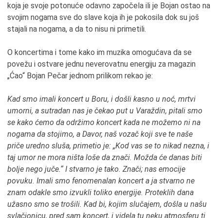
koja je svoje potonuće odavno započela ili je Bojan ostao na
svojim nogama sve do slave koja ih je pokosila dok su još
stajali na nogama, a da to nisu ni primetili.
O koncertima i tome kako im muzika omogućava da se
povežu i ostvare jednu neverovatnu energiju za magazin
„Ćao“ Bojan Pečar jednom prilikom rekao je:
Kad smo imali koncert u Boru, i došli kasno u noć, mrtvi
umorni, a sutradan nas je čekao put u Varaždin, pitali smo
se kako ćemo da održimo koncert kada ne možemo ni na
nogama da stojimo, a Davor, naš vozač koji sve te naše
priče uredno sluša, primetio je: „Kod vas se to nikad nezna, i
taj umor ne mora ništa loše da znači. Možda će danas biti
bolje nego juče.“ I stvarno je tako. Znači; nas emocije
povuku. Imali smo fenomenalan koncert a ja stvarno ne
znam odakle smo izvukli toliko energije. Proteklih dana
užasno smo se trošili. Kad bi, kojim slučajem, došla u našu
svlačionicu, pred sam koncert, i videla tu neku atmosferu ti