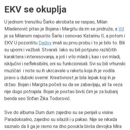
EKV se okuplja
U jednom trenutku Šarko akrobata se raspao, Milan
Mladenović pitao je Bojana i Margitu da im se pridruže, a
Vd
je sa Milanom napustio Šarla i osnovao Katarinu II, a potom i
EKV. U pozorištu
Dadov
imali su prvu probu i to je bilo to. Bili
su uporni i vežbali. Stvarali. Iako su bili potpuno različitih
karaktera i interesovanja, a još i vrlo mladi i, kao i svi mladi,
isključivi i nefleksibilni, oni su funkcionisali. Svi su bili vrhunski
muzičari i note su ih ukrcavale u raketu koja ih je vodila
pravo u duboki svemir. Kreativnost je bila lepak koji ih je
držao. Bojan i Margita počeli su da se zabavljaju, ali ta veza
nije dugo potrajala. Bojan je postao bivši čim je za bubanj
benda seo Srđan Žika Todorović.
Sve do albuma Dum dum zajedno su se penjali u visine.
Paradoksalno, zajedno su silazili i u pakao. Nije se nikada
saznalo da li ga je ravno na dno povukla bivša devojka Mira