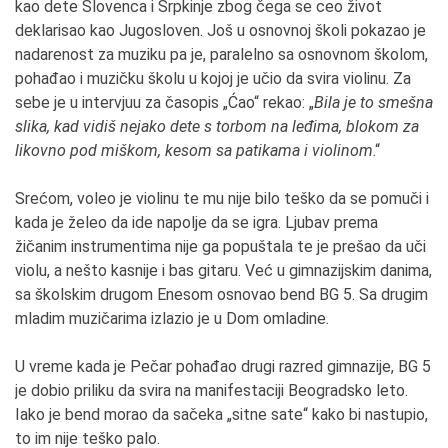
kao dete Slovenca i Srpkinje zbog čega se ceo život
deklarisao kao Jugosloven. Još u osnovnoj školi pokazao je
nadarenost za muziku pa je, paralelno sa osnovnom školom,
pohađao i muzičku školu u kojoj je učio da svira violinu. Za
sebe je u intervjuu za časopis „Ćao“ rekao: „
Bila je to smešna
slika, kad vidiš nejako dete s torbom na leđima, blokom za
likovno pod miškom, kesom sa patikama i violinom
.“
Srećom, voleo je violinu te mu nije bilo teško da se pomuči i
kada je želeo da ide napolje da se igra. Ljubav prema
žičanim instrumentima nije ga popuštala te je prešao da uči
violu, a nešto kasnije i bas gitaru. Već u gimnazijskim danima,
sa školskim drugom Enesom osnovao bend BG 5. Sa drugim
mladim muzičarima izlazio je u Dom omladine.
U vreme kada je Pečar pohađao drugi razred gimnazije, BG 5
je dobio priliku da svira na manifestaciji Beogradsko leto.
Iako je bend morao da sačeka „sitne sate“ kako bi nastupio,
to im nije teško palo.