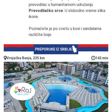
prevodilac u humanitarnom udruženju
Prevodilačko srce
. U slobodno vreme slika
ikone.
Poznaćete je po cvetu u kosi i sandalama
različite boje.
PREPORUKE IZ SRBIJE
Vrnjačka Banja, 235 km
142 min