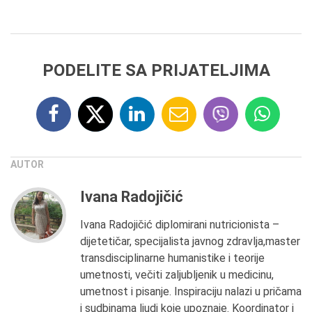
PODELITE SA PRIJATELJIMA
AUTOR
Ivana Radojičić
Ivana Radojičić diplomirani nutricionista –
dijetetičar, specijalista javnog zdravlja,master
transdisciplinarne humanistike i teorije
umetnosti, večiti zaljubljenik u medicinu,
umetnost i pisanje. Inspiraciju nalazi u pričama
i sudbinama ljudi koje upoznaje. Koordinator i