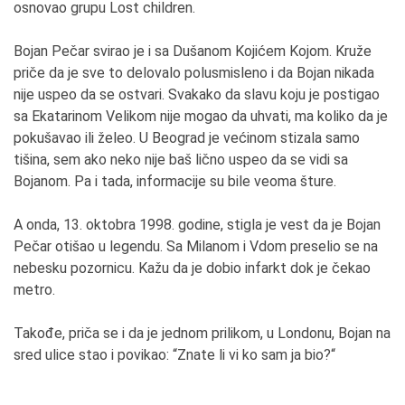
osnovao grupu Lost children.
Bojan Pečar svirao je i sa Dušanom Kojićem Kojom. Kruže
priče da je sve to delovalo polusmisleno i da Bojan nikada
nije uspeo da se ostvari. Svakako da slavu koju je postigao
sa Ekatarinom Velikom nije mogao da uhvati, ma koliko da je
pokušavao ili želeo. U Beograd je većinom stizala samo
tišina, sem ako neko nije baš lično uspeo da se vidi sa
Bojanom. Pa i tada, informacije su bile veoma šture.
A onda, 13. oktobra 1998. godine, stigla je vest da je Bojan
Pečar otišao u legendu. Sa Milanom i Vdom preselio se na
nebesku pozornicu. Kažu da je dobio infarkt dok je čekao
metro.
Takođe, priča se i da je jednom prilikom, u Londonu, Bojan na
sred ulice stao i povikao: “Znate li vi ko sam ja bio?“