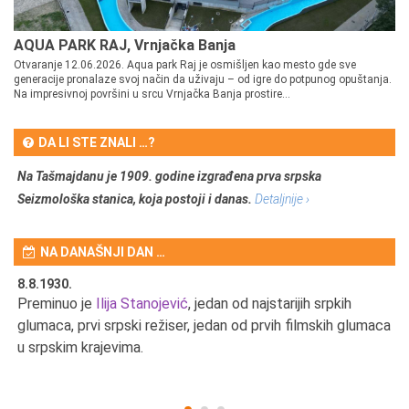
AQUA PARK RAJ, Vrnjačka Banja
Otvaranje 12.06.2026. Aqua park Raj je osmišljen kao mesto gde sve
generacije pronalaze svoj način da uživaju – od igre do potpunog opuštanja.
Na impresivnoj površini u srcu Vrnjačka Banja prostire...
DA LI STE ZNALI …?
Na Tašmajdanu je 1909. godine izgrađena prva srpska
Seizmološka stanica, koja postoji i danas.
Detaljnije ›
NA DANAŠNJI DAN …
8.8.1930.
8.
Preminuo je
Ilija Stanojević
, jedan od najstarijih srpkih
U 
u
glumaca, prvi srpski režiser, jedan od prvih filmskih glumaca
u srpskim krajevima.