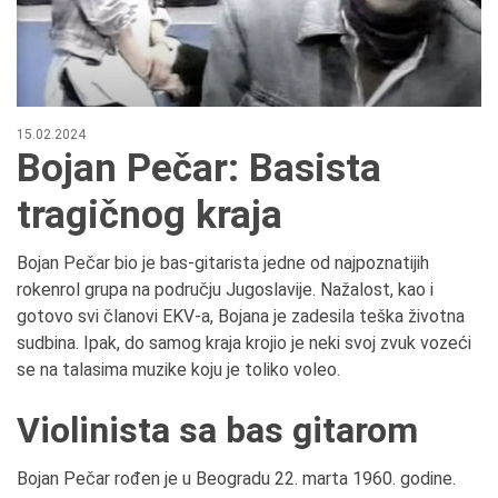
15.02.2024
Bojan Pečar: Basista
tragičnog kraja
Bojan Pečar bio je bas-gitarista jedne od najpoznatijih
rokenrol grupa na području Jugoslavije. Nažalost, kao i
gotovo svi članovi EKV-a, Bojana je zadesila teška životna
sudbina. Ipak, do samog kraja krojio je neki svoj zvuk vozeći
se na talasima muzike koju je toliko voleo.
Violinista sa bas gitarom
Bojan Pečar rođen je u Beogradu 22. marta 1960. godine.