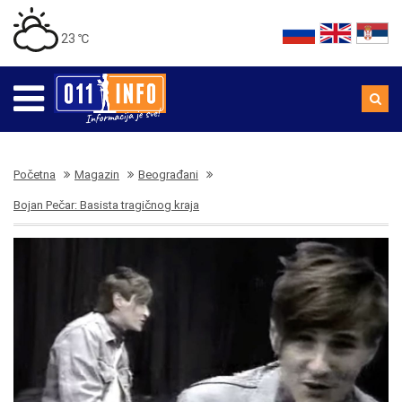
23 ℃
Početna
Magazin
Beograđani
Bojan Pečar: Basista tragičnog kraja