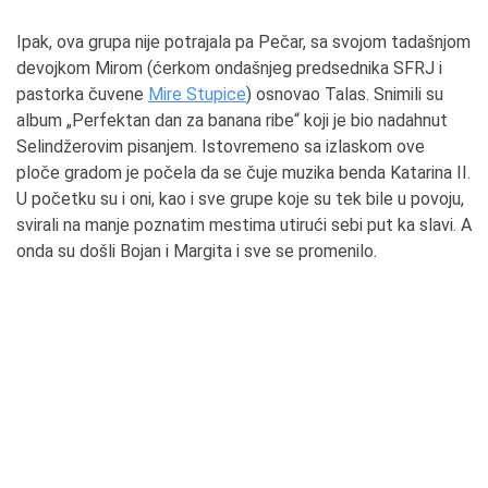
Ipak, ova grupa nije potrajala pa Pečar, sa svojom tadašnjom
devojkom Mirom (ćerkom ondašnjeg predsednika SFRJ i
pastorka čuvene
Mire Stupice
) osnovao Talas. Snimili su
album „Perfektan dan za banana ribe“ koji je bio nadahnut
Selindžerovim pisanjem. Istovremeno sa izlaskom ove
ploče gradom je počela da se čuje muzika benda Katarina II.
U početku su i oni, kao i sve grupe koje su tek bile u povoju,
svirali na manje poznatim mestima utirući sebi put ka slavi. A
onda su došli Bojan i Margita i sve se promenilo.