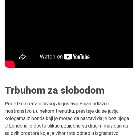
Trbuhom za slobodom
Početkom rata u bivšoj Jugoslaviji Bojan odlazi u
inostranstvo i, u nekom trenutku, prestaje da se javlja
kolegama iz benda koji je morao da nastavi dalje bez njega.
U Londonu je dosta slikao i, zajedno sa drugim muzičarima
sa ovih prostora koje je vihor rata odneo u izgnanstvo,