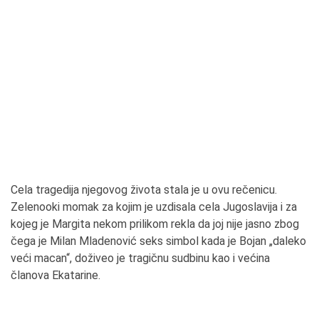
Cela tragedija njegovog života stala je u ovu rečenicu.
Zelenooki momak za kojim je uzdisala cela Jugoslavija i za
kojeg je Margita nekom prilikom rekla da joj nije jasno zbog
čega je Milan Mladenović seks simbol kada je Bojan „daleko
veći macan“, doživeo je tragičnu sudbinu kao i većina
članova Ekatarine.