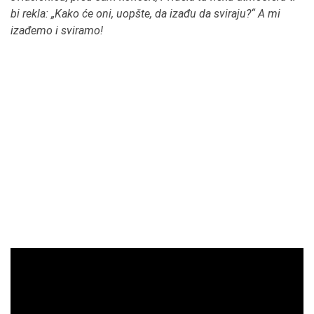
bi rekla: „Kako će oni, uopšte, da izađu da sviraju?“ A mi
izađemo i sviramo!