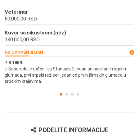
Veterinar
60.000,00 RSD
Kuvar sa iskustvom (m/ž)
140.000,00 RSD
NA DANAŠNJI DAN
7.8.1859.
7.
U Beogradu je rođen Ilija Stanojević, jedan od najstarijih srpkih
U 
glumaca, prvi srpski režiser, jedan od prvih filmskih glumaca u
re
srpskim krajevima.
PODELITE INFORMACIJE