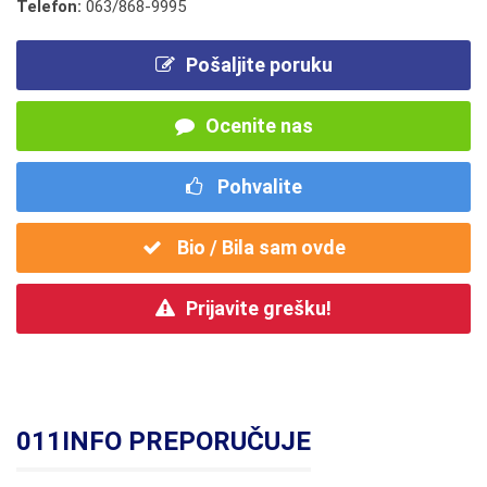
Telefon:
063/868-9995
Pošaljite poruku
Ocenite nas
Pohvalite
Bio / Bila sam ovde
Prijavite grešku!
011INFO PREPORUČUJE