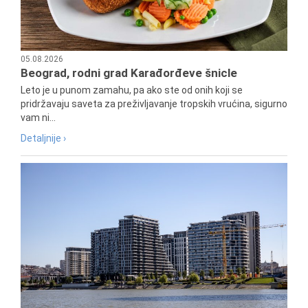
05.08.2026
Beograd, rodni grad Karađorđeve šnicle
Leto je u punom zamahu, pa ako ste od onih koji se
pridržavaju saveta za preživljavanje tropskih vrućina, sigurno
vam ni...
Detaljnije ›