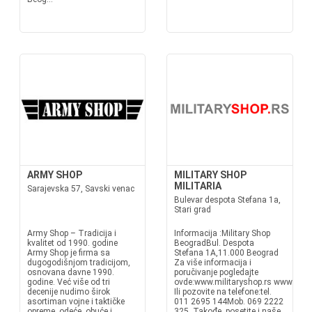
ARMY SHOP
MILITARY SHOP
MILITARIA
Sarajevska 57, Savski venac
Bulevar despota Stefana 1a,
Stari grad
Army Shop – Tradicija i
Informacija :Military Shop
kvalitet od 1990. godine
BeogradBul. Despota
Army Shop je firma sa
Stefana 1A,11.000 Beograd
dugogodišnjom tradicijom,
Za više informacija i
osnovana davne 1990.
poručivanje pogledajte
godine. Već više od tri
ovde:www.militaryshop.rs www.mili
decenije nudimo širok
Ili pozovite na telefone:tel.
asortiman vojne i taktičke
011 2695 144Mob. 069 2222
opreme, odeće, obuće i
325 Takođe, posetite i naše