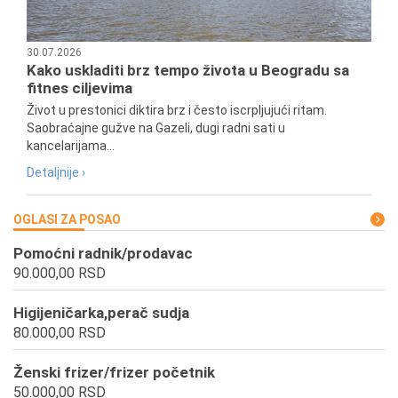
30.07.2026
Kako uskladiti brz tempo života u Beogradu sa
fitnes ciljevima
Život u prestonici diktira brz i često iscrpljujući ritam.
Saobraćajne gužve na Gazeli, dugi radni sati u
kancelarijama...
Detaljnije ›
OGLASI ZA POSAO
Pomoćni radnik/prodavac
90.000,00 RSD
Higijeničarka,perač sudja
80.000,00 RSD
Ženski frizer/frizer početnik
50.000,00 RSD