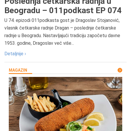
Poslednja četkarska radnja u
Beogradu – 011podkast EP 074
U 74. epizodi 011podkasta gost je Dragoslav Stojanović,
vlasnik četkarske radnje Dragan – poslednje četkarske
radnje u Beogradu. Nastavljajući tradiciju započetu davne
1953. godine, Dragoslav već više...
Detaljnije ›
MAGAZIN