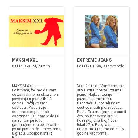
MAKSIM XXL
EXTREME JEANS
Bežanijska 24, Zemun
Požeška 138a, Banovo brdo
MAKSIM XXL------------
"Ako želite da Vam farmerke
Poštovani, želimo da Vam
stoje extra, nosite Extreme
se zahvalimo na ukazanom
jeans" Najkvalitetnije
poverenju u proteklih 10
pazarske farmerice u
godina. Pažljivo smo
Beogradu. U ponudi imam
saslušali Vaše želje i
šest poznatih proizvođača.
dodatno obogatili naš
Butik "Extreme jeans" pronaći
asortiman. Cilj nam je da i u
ćete na Banovom brdu, u
narednom periodu
Požeškoj ulici broj 138a,
garantujemo najbolji kvalitet
lokal 27, u Beogradu.
po najpristupačnijim cenama
Postojimo i radimo od 2006.
u gradu. Ukoliko niste iz
godine kao forma...
Beog...