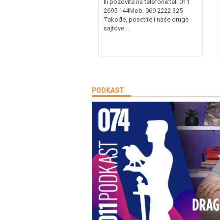
Ili pozovite na telefone:tel. 011
2695 144Mob. 069 2222 325
Takođe, posetite i naše druge
sajtove...
PODKAST