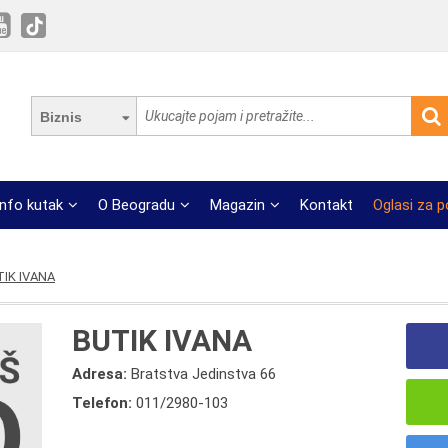
Biznis
Info kutak
O Beogradu
Magazin
Kontakt
Oglasi za 
IK IVANA
BUTIK IVANA
Adresa:
Bratstva Jedinstva 66
Telefon:
011/2980-103