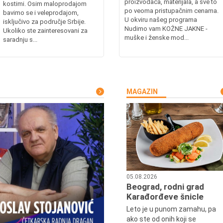
proizvođača, materijala, a sve to
kostimi. Osim maloprodajom
po veoma pristupačnim cenama.
bavimo se i veleprodajom,
U okviru našeg programa
isključivo za područje Srbije.
Nudimo vam KOŽNE JAKNE -
Ukoliko ste zainteresovani za
muške i ženske mod...
saradnju s...
MAGAZIN
05.08.2026
Beograd, rodni grad
Karađorđeve šnicle
Leto je u punom zamahu, pa
ako ste od onih koji se