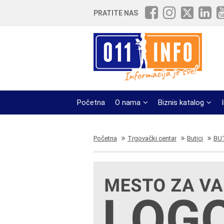
PRATITE NAS
Početna
O nama
Biznis katalog
Početna
Trgovački centar
Butici
BUT