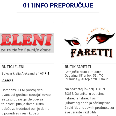
011INFO PREPORUČUJE
BUTICI ELENI
BUTIK FARETTI
Batajnički drum 1 // Jurija
Bulevar kralja Aleksandra 163
+ 4
Gagarina 151a, lok: 59 , TC
Piramida // Autoput 20, Zemun
lokacije
Na poznatoj lokaciji TC BN
Company ELENI postoji već
BOSS Galenika, u buticima
dvanaest godina i specijalizovao
Tifaret I i Tifaret II osim
se za prodaju garderobe za
ljubaznog osoblja očekuje vas
trudnice i punije dame. Osim
široki izbor odevnih predmeta za
odeće za trudnice i punije dame
.rswww.militaryshop.bawww.militaryshop.mk
sve uzraste, različitih
u ponudi su i veš i kupaći