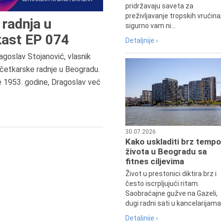
pridržavaju saveta za
preživljavanje tropskih vrućina
radnja u
sigurno vam ni...
ast EP 074
Detaljnije ›
agoslav Stojanović, vlasnik
8.8.2013.
četkarske radnje u Beogradu.
Preminuo je Dejan Kosanović,
e 1953. godine, Dragoslav već
istoričar filma, filmski reditelj,
profesor i dekan Fakulteta dram
umetnosti u Beogradu.
30.07.2026
Kako uskladiti brz tempo
života u Beogradu sa
fitnes ciljevima
Život u prestonici diktira brz i
često iscrpljujući ritam.
Saobraćajne gužve na Gazeli,
dugi radni sati u kancelarijama.
Detaljnije ›