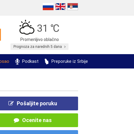
31 ℃
Promenljivo oblačno
Prognoza za narednih 5 dana
posao
Podkast
Preporuke iz Srbije
Pošaljite poruku
Ocenite nas