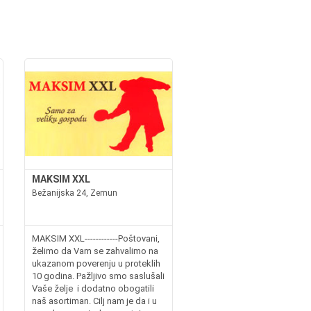
MAKSIM XXL
Bežanijska 24, Zemun
MAKSIM XXL------------Poštovani,
želimo da Vam se zahvalimo na
ukazanom poverenju u proteklih
10 godina. Pažljivo smo saslušali
Vaše želje i dodatno obogatili
naš asortiman. Cilj nam je da i u