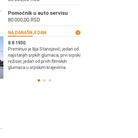
,
Pomoćnik u auto servisu
80.000,00 RSD
NA DANAŠNJI DAN
8.8.1930.
8.8.1898.
Preminuo je Ilija Stanojević, jedan od
U Beogradu je rođen Pavle Biha
najstarijih srpkih glumaca, prvi srpski
književnik i izdavač.
skih
režiser, jedan od prvih filmskih
glumaca u srpskim krajevima.
..