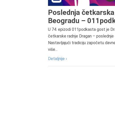
Poslednja četkarska 
Beogradu – 011podk
U 74. epizodi 011podkasta gost je Dr
četkarske radnje Dragan – poslednje 
Nastavljajući tradiciju započetu davn
više...
Detaljnije ›