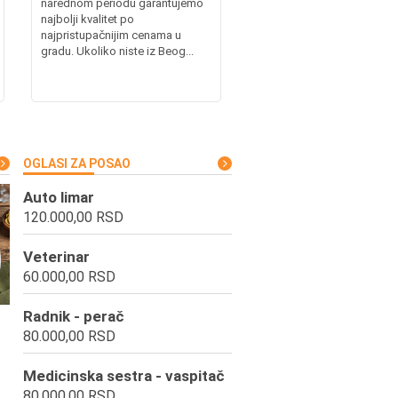
narednom periodu garantujemo
najbolji kvalitet po
najpristupačnijim cenama u
gradu. Ukoliko niste iz Beog...
OGLASI ZA POSAO
Auto limar
120.000,00 RSD
Veterinar
60.000,00 RSD
Radnik - perač
80.000,00 RSD
Medicinska sestra - vaspitač
80.000,00 RSD