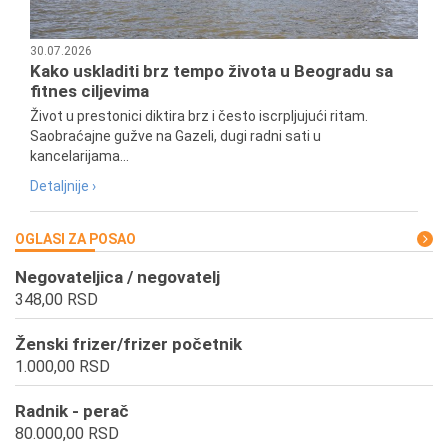
30.07.2026
Kako uskladiti brz tempo života u Beogradu sa
fitnes ciljevima
Život u prestonici diktira brz i često iscrpljujući ritam.
Saobraćajne gužve na Gazeli, dugi radni sati u
kancelarijama...
Detaljnije ›
OGLASI ZA POSAO
Negovateljica / negovatelj
348,00 RSD
Ženski frizer/frizer početnik
1.000,00 RSD
Radnik - perač
80.000,00 RSD