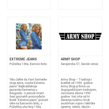
EXTREME JEANS
ARMY SHOP
Požeška 138a, Banovo brdo
Sarajevska 57, Savski venac
"Ako želite da Vam farmerke
Army Shop – Tradicija i
stoje extra, nosite Extreme
kvalitet od 1990. godine
jeans" Najkvalitetnije
Army Shop je firma sa
pazarske farmerice u
dugogodišnjom tradicijom,
Beogradu. U ponudi imam
osnovana davne 1990.
šest poznatih proizvođača.
godine. Već više od tri
Butik "Extreme jeans" pronaći
decenije nudimo širok
ćete na Banovom brdu, u
asortiman vojne i taktičke
Požeškoj ulici broj 138a,
opreme, odeće, obuće i