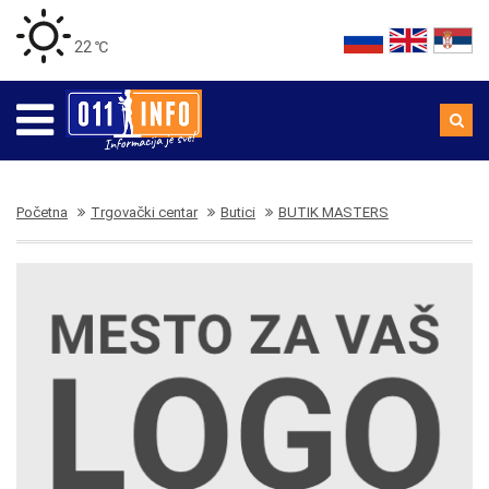
22 ℃
Početna
Trgovački centar
Butici
BUTIK MASTERS