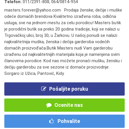
Telefon:
011/2391-808
,
064/0814-954
masters.forever@yahoo.com Prodaja ženske, dečije i muške
odeće domaćih brendova Kvalitetno izrađena roba, odlična
usluga, sve na jednom mestu za celu porodicu! Masters butik
je porodični butik sa preko 20 godina tradicije, koji se nalazi u
Trgovačkoj ulici, broj 30, u Žarkovu. U našoj ponudi se nalazi
najkvalitetnija muška, ženska i dečija garderoba vodećih
domaćih proizvođača.Butik Masters nudi Vam garderobu
izrađenu od najkvalitetnijih materijala koja je namenjena svim
članovima porodice. Kod nas možete pronaći mušku, žensku i
dečiju garderobu za sve sezone iz domaće proizvodnje:
Sorgaro iz Užica, Pantović, Kidy.
Pošaljite poruku
Ocenite nas
Pohvalite