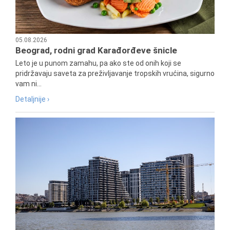
05.08.2026
Beograd, rodni grad Karađorđeve šnicle
Leto je u punom zamahu, pa ako ste od onih koji se
pridržavaju saveta za preživljavanje tropskih vrućina, sigurno
vam ni...
Detaljnije ›