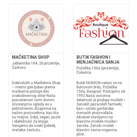
MAČKETINA SHOP
BUTIK FASHION I
MENJAČNICA SANJA
Jablanička 184, 2b prizemlje,
Žarkovo
Požeška 150a (prizemlje),
Čukarica
Dobrodošli u Mačketina Shop
Butik FASHION nalazi se na
– mesto gde ljubav prema
Banovom brdu, Požeška
mačkama postaje deo
150a, Beograd. Postojimo od
svakodnevnog stila! Naša
1992.Naša osnovna
posvećenost ovim divnim
delatnost je prodaja muških i
stvorenjima ogleda se u
ženskih pazarskih farmerki,
jedinstvenim dizajnima na
kao i ostale gardarobe
našim proizvodima, kao što
domaćih proizvođača.
su majice, šolje, cegeri, puzle
Akcenat stavljamo na
i obeleživači za knjige.
klasične modele muške i
Verujemo da svaki ljubitelj
ženske. Ženski modeli: -
mačaka zaslužu...
klasični -ravna nogavica
pliće...