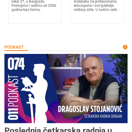
lokal 27, u Beogradu.
dodataka za profesionalce,
Postojimo i radimo od 2006.
entuzijaste i sve ljubitelje
godine kao forma...
military stila. U našim radn...
PODKAST
Poslednja četkarska radnja u