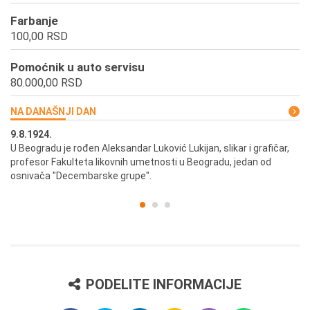
Farbanje
100,00 RSD
Pomoćnik u auto servisu
80.000,00 RSD
NA DANAŠNJI DAN
9.8.1924.
9.
U Beogradu je rođen Aleksandar Luković Lukijan, slikar i grafičar,
Pr
profesor Fakulteta likovnih umetnosti u Beogradu, jedan od
a,
osnivača "Decembarske grupe".
PODELITE INFORMACIJE