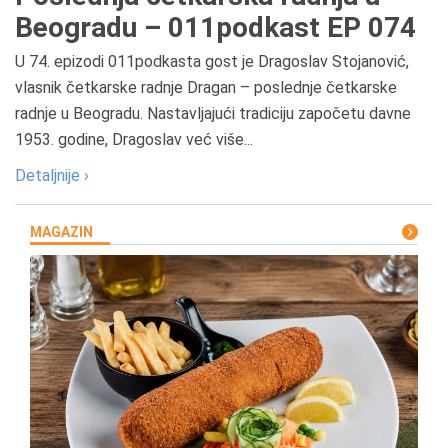
Beogradu – 011podkast EP 074
U 74. epizodi 011podkasta gost je Dragoslav Stojanović,
vlasnik četkarske radnje Dragan – poslednje četkarske
radnje u Beogradu. Nastavljajući tradiciju započetu davne
1953. godine, Dragoslav već više...
Detaljnije ›
MAGAZIN