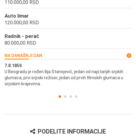
110.000,00 RSD
Auto limar
120.000,00 RSD
Radnik - perač
80.000,00 RSD
NA DANAŠNJI DAN
7.8.1859.
7.
U Beogradu je rođen Ilija Stanojević, jedan od najstarijih srpkih
U 
glumaca, prvi srpski režiser, jedan od prvih filmskih glumaca u
re
srpskim krajevima.
PODELITE INFORMACIJE