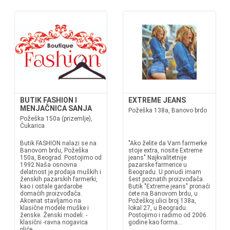
BUTIK FASHION I
EXTREME JEANS
MENJAČNICA SANJA
Požeška 138a, Banovo brdo
Požeška 150a (prizemlje),
Čukarica
Butik FASHION nalazi se na
"Ako želite da Vam farmerke
Banovom brdu, Požeška
stoje extra, nosite Extreme
150a, Beograd. Postojimo od
jeans" Najkvalitetnije
1992.Naša osnovna
pazarske farmerice u
delatnost je prodaja muških i
Beogradu. U ponudi imam
ženskih pazarskih farmerki,
šest poznatih proizvođača.
kao i ostale gardarobe
Butik "Extreme jeans" pronaći
domaćih proizvođača.
ćete na Banovom brdu, u
Akcenat stavljamo na
Požeškoj ulici broj 138a,
klasične modele muške i
lokal 27, u Beogradu.
ženske. Ženski modeli: -
Postojimo i radimo od 2006.
klasični -ravna nogavica
godine kao forma...
pliće...