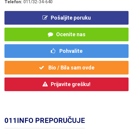
Telefon:
011/32-34-640
Pošaljite poruku
Ocenite nas
Pohvalite
Bio / Bila sam ovde
Prijavite grešku!
011INFO PREPORUČUJE