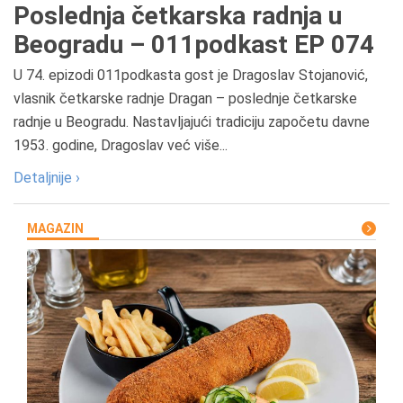
Poslednja četkarska radnja u
Beogradu – 011podkast EP 074
U 74. epizodi 011podkasta gost je Dragoslav Stojanović,
vlasnik četkarske radnje Dragan – poslednje četkarske
radnje u Beogradu. Nastavljajući tradiciju započetu davne
1953. godine, Dragoslav već više...
Detaljnije ›
MAGAZIN