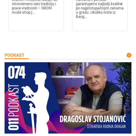
istovremeno ceni tradiciju i
garantujemo najbolji kvalitet
prave vrednosti – ISKON
po najpristupačnijim cenama
mode shop j...
u gradu. Ukoliko niste iz
Beog...
PODKAST