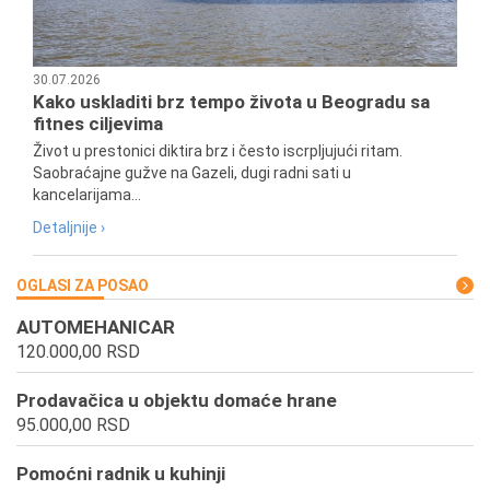
30.07.2026
Kako uskladiti brz tempo života u Beogradu sa
fitnes ciljevima
Život u prestonici diktira brz i često iscrpljujući ritam.
Saobraćajne gužve na Gazeli, dugi radni sati u
kancelarijama...
Detaljnije ›
OGLASI ZA POSAO
AUTOMEHANICAR
120.000,00 RSD
Prodavačica u objektu domaće hrane
95.000,00 RSD
Pomoćni radnik u kuhinji