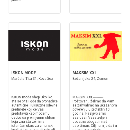
ISKON MODE
MAKSIM XXL
Maršala Tita 31, Kovačica
Bežanijska 24, Zemun
ISKON mode shop Ukoliko
MAKSIM XXL------------
ste se pitali gde da pronađete
Poštovani, želimo da Vam
autentične i luksuzne odevne
se zahvalimo na ukazanom
predmete koji će Vas
poverenju u proteklih 10
predstaviti kao modernu
godina. Pažljivo smo
osobu sa prefinjenim stilom
saslušali Vaše želje i
koja zna šta želi ima
dodatno obogatili naš
istančan ukus za vrhunski
asortiman. Cilj nam je da i u
kvalitet i moderan dizajn ali
narednom periodu