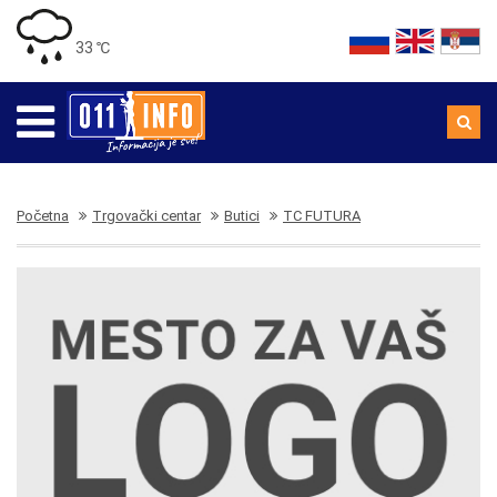
33 ℃
Početna
Trgovački centar
Butici
TC FUTURA