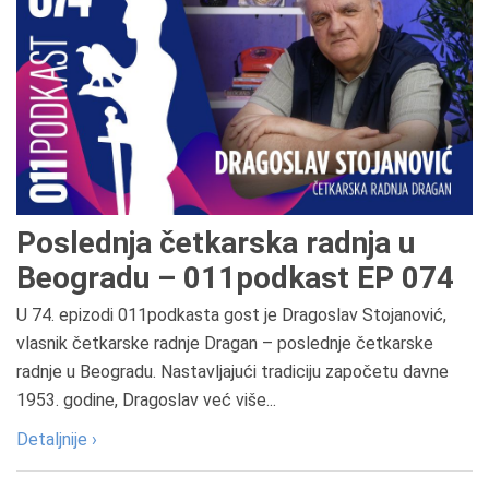
Poslednja četkarska radnja u
Beogradu – 011podkast EP 074
U 74. epizodi 011podkasta gost je Dragoslav Stojanović,
vlasnik četkarske radnje Dragan – poslednje četkarske
radnje u Beogradu. Nastavljajući tradiciju započetu davne
1953. godine, Dragoslav već više...
Detaljnije ›