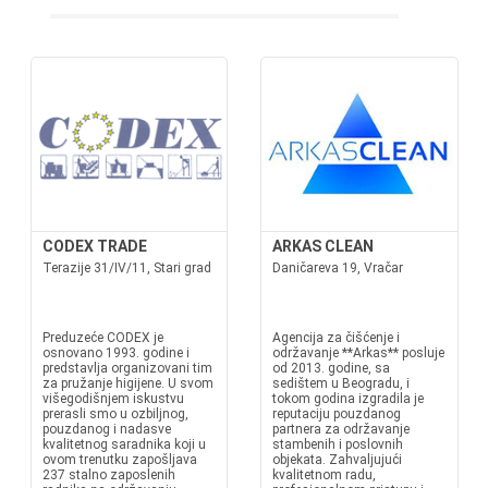
CODEX TRADE
ARKAS CLEAN
Terazije 31/IV/11, Stari grad
Daničareva 19, Vračar
Preduzeće CODEX je
Agencija za čišćenje i
osnovano 1993. godine i
održavanje **Arkas** posluje
predstavlja organizovani tim
od 2013. godine, sa
za pružanje higijene. U svom
sedištem u Beogradu, i
višegodišnjem iskustvu
tokom godina izgradila je
prerasli smo u ozbiljnog,
reputaciju pouzdanog
pouzdanog i nadasve
partnera za održavanje
kvalitetnog saradnika koji u
stambenih i poslovnih
ovom trenutku zapošljava
objekata. Zahvaljujući
237 stalno zaposlenih
kvalitetnom radu,