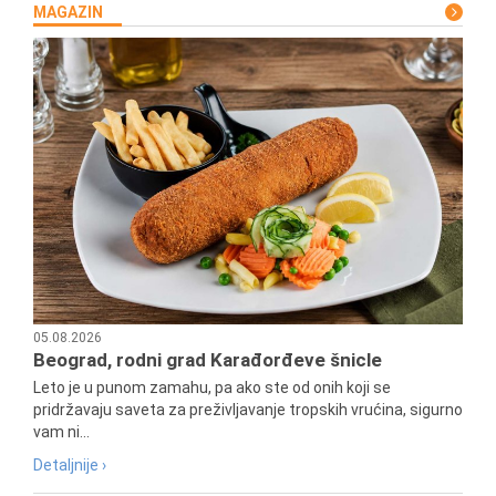
MAGAZIN
05.08.2026
Beograd, rodni grad Karađorđeve šnicle
Leto je u punom zamahu, pa ako ste od onih koji se
pridržavaju saveta za preživljavanje tropskih vrućina, sigurno
vam ni...
Detaljnije ›