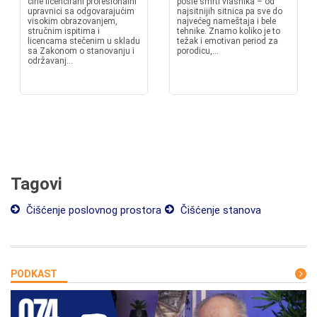
čine licencirani profesionalni
posle smrti vlasnika – od
upravnici sa odgovarajućim
najsitnijih sitnica pa sve do
visokim obrazovanjem,
najvećeg nameštaja i bele
stručnim ispitima i
tehnike. Znamo koliko je to
licencama stečenim u skladu
težak i emotivan period za
sa Zakonom o stanovanju i
porodicu,...
održavanj...
Tagovi
Čišćenje poslovnog prostora
Čišćenje stanova
PODKAST