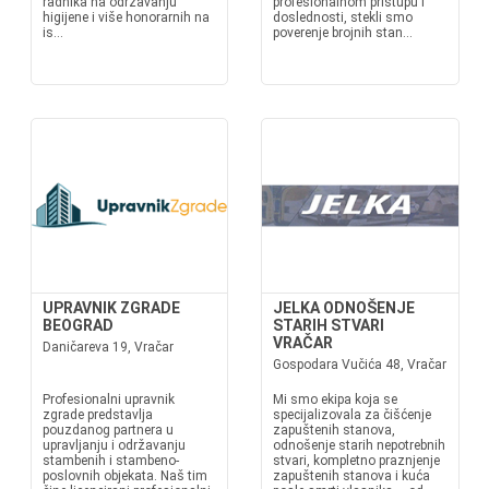
radnika na održavanju
profesionalnom pristupu i
higijene i više honorarnih na
doslednosti, stekli smo
is...
poverenje brojnih stan...
UPRAVNIK ZGRADE
JELKA ODNOŠENJE
BEOGRAD
STARIH STVARI
VRAČAR
Daničareva 19, Vračar
Gospodara Vučića 48, Vračar
Profesionalni upravnik
Mi smo ekipa koja se
zgrade predstavlja
specijalizovala za čišćenje
pouzdanog partnera u
zapuštenih stanova,
upravljanju i održavanju
odnošenje starih nepotrebnih
stambenih i stambeno-
stvari, kompletno praznjenje
poslovnih objekata. Naš tim
zapuštenih stanova i kuća