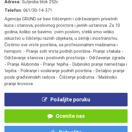
Adresa:
Sutjeska blok 252c
Telefon:
061/30-14-371
Agencija GRUND se bavi čišćenjem i održavanjem privatnih
kuća i stanova, poslovnog prostora i javnih ustanova. Za 10
godina, koliko se bavimo ovim poslom, stekli smo veliko
iskustvo u čišćenju raznih objekata, u zemlji i inostranstvu.
Čistimo sve vrste površina, sa profesionalnim mašinama i
hemijom: - Pranje svih vrsta podnih površina- Pranje stakala -
Održavanje stanova i poslovnih prostorija - Održavanje zgrada
- Pranje Alubonda - Pranje tepiha - Dubinsko pranje nameštaja i
tepiha - Poliranje i voskiranje podnih površina - Detaljno pranje
posle građevinskih radova - Čišćenje podruma - Mašinsko
pranje krovova
Pošaljite poruku
Ocenite nas