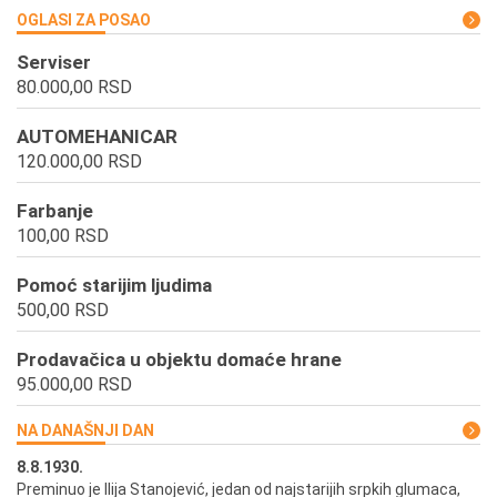
OGLASI ZA POSAO
Serviser
80.000,00 RSD
AUTOMEHANICAR
120.000,00 RSD
Farbanje
100,00 RSD
Pomoć starijim ljudima
500,00 RSD
Prodavačica u objektu domaće hrane
95.000,00 RSD
NA DANAŠNJI DAN
8.8.1930.
8.
Preminuo je Ilija Stanojević, jedan od najstarijih srpkih glumaca,
U 