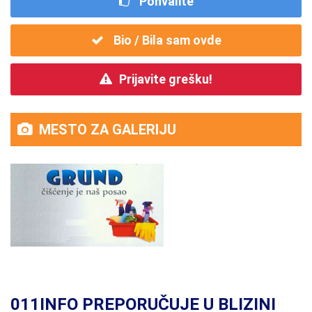
Pohvalite
Bio / Bila sam ovde
Prijavite grešku!
MESTO ZA GALERIJU
011INFO PREPORUČUJE U BLIZINI