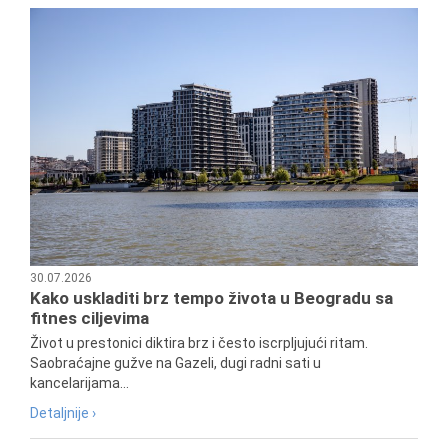
30.07.2026
Kako uskladiti brz tempo života u Beogradu sa
fitnes ciljevima
Život u prestonici diktira brz i često iscrpljujući ritam.
Saobraćajne gužve na Gazeli, dugi radni sati u
kancelarijama...
Detaljnije ›