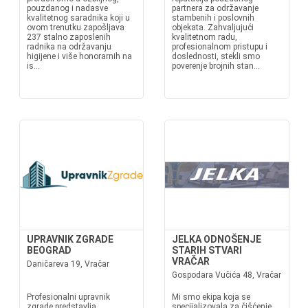
pouzdanog i nadasve
partnera za održavanje
kvalitetnog saradnika koji u
stambenih i poslovnih
ovom trenutku zapošljava
objekata. Zahvaljujući
237 stalno zaposlenih
kvalitetnom radu,
radnika na održavanju
profesionalnom pristupu i
higijene i više honorarnih na
doslednosti, stekli smo
is...
poverenje brojnih stan...
UPRAVNIK ZGRADE
JELKA ODNOŠENJE
BEOGRAD
STARIH STVARI
VRAČAR
Daničareva 19, Vračar
Gospodara Vučića 48, Vračar
Profesionalni upravnik
Mi smo ekipa koja se
zgrade predstavlja
specijalizovala za čišćenje