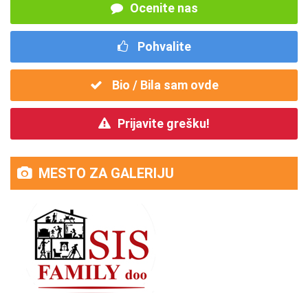
Ocenite nas
Pohvalite
Bio / Bila sam ovde
Prijavite grešku!
MESTO ZA GALERIJU