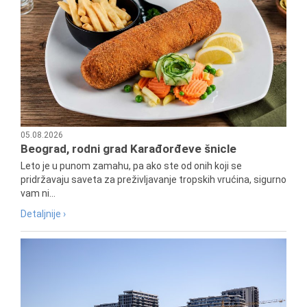
05.08.2026
Beograd, rodni grad Karađorđeve šnicle
Leto je u punom zamahu, pa ako ste od onih koji se
pridržavaju saveta za preživljavanje tropskih vrućina, sigurno
vam ni...
Detaljnije ›