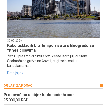
30.07.2026
Kako uskladiti brz tempo života u Beogradu sa
fitnes ciljevima
Život u prestonici diktira brz i često iscrpljujući ritam.
Saobraćajne gužve na Gazeli, dugi radni sati u
kancelarijama...
Detaljnije ›
OGLASI ZA POSAO
Prodavačica u objektu domaće hrane
95.000,00 RSD