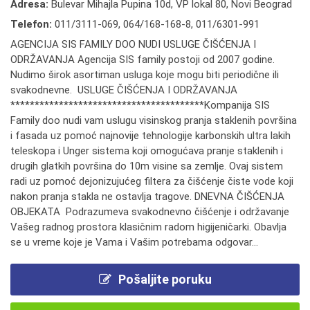
Adresa:
Bulevar Mihajla Pupina 10d, VP lokal 80, Novi Beograd
Telefon:
011/3111-069
,
064/168-168-8
,
011/6301-991
AGENCIJA SIS FAMILY DOO NUDI USLUGE ČIŠĆENJA I
ODRŽAVANJA Agencija SIS family postoji od 2007 godine.
Nudimo širok asortiman usluga koje mogu biti periodične ili
svakodnevne. USLUGE ČIŠĆENJA I ODRŽAVANJA
****************************************Kompanija SIS
Family doo nudi vam uslugu visinskog pranja staklenih površina
i fasada uz pomoć najnovije tehnologije karbonskih ultra lakih
teleskopa i Unger sistema koji omogućava pranje staklenih i
drugih glatkih površina do 10m visine sa zemlje. Ovaj sistem
radi uz pomoć dejonizujućeg filtera za čišćenje čiste vode koji
nakon pranja stakla ne ostavlja tragove. DNEVNA ČIŠĆENJA
OBJEKATA Podrazumeva svakodnevno čišćenje i održavanje
Vašeg radnog prostora klasičnim radom higijeničarki. Obavlja
se u vreme koje je Vama i Vašim potrebama odgovar...
Pošaljite poruku