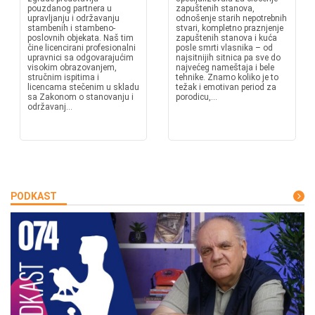
pouzdanog partnera u
zapuštenih stanova,
upravljanju i održavanju
odnošenje starih nepotrebnih
stambenih i stambeno-
stvari, kompletno praznjenje
poslovnih objekata. Naš tim
zapuštenih stanova i kuća
čine licencirani profesionalni
posle smrti vlasnika – od
upravnici sa odgovarajućim
najsitnijih sitnica pa sve do
visokim obrazovanjem,
najvećeg nameštaja i bele
stručnim ispitima i
tehnike. Znamo koliko je to
licencama stečenim u skladu
težak i emotivan period za
sa Zakonom o stanovanju i
porodicu,...
održavanj...
PODKAST