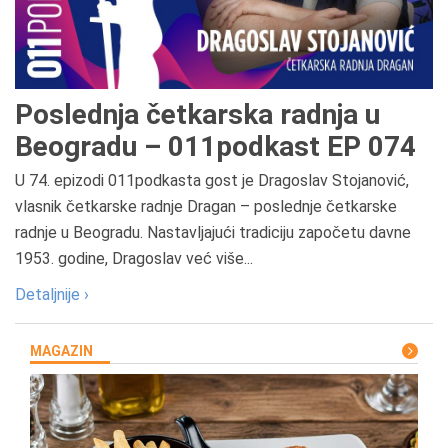
Poslednja četkarska radnja u
Beogradu – 011podkast EP 074
U 74. epizodi 011podkasta gost je Dragoslav Stojanović,
vlasnik četkarske radnje Dragan – poslednje četkarske
radnje u Beogradu. Nastavljajući tradiciju započetu davne
1953. godine, Dragoslav već više...
Detaljnije ›
MAGAZIN