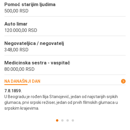
Pomoć starijim ljudima
500,00 RSD
Auto limar
120.000,00 RSD
Negovateljica / negovatelj
348,00 RSD
Medicinska sestra - vaspitač
80.000,00 RSD
NA DANAŠNJI DAN
7.8.1859.
7.
U Beogradu je rođen Ilija Stanojević, jedan od najstarijih srpkih
U 
glumaca, prvi srpski režiser, jedan od prvih filmskih glumaca u
re
srpskim krajevima.