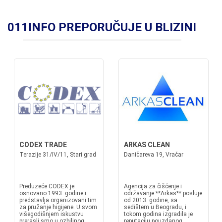
011INFO PREPORUČUJE U BLIZINI
CODEX TRADE
ARKAS CLEAN
Terazije 31/IV/11, Stari grad
Daničareva 19, Vračar
Preduzeće CODEX je
Agencija za čišćenje i
osnovano 1993. godine i
održavanje **Arkas** posluje
predstavlja organizovani tim
od 2013. godine, sa
za pružanje higijene. U svom
sedištem u Beogradu, i
višegodišnjem iskustvu
tokom godina izgradila je
prerasli smo u ozbiljnog,
reputaciju pouzdanog