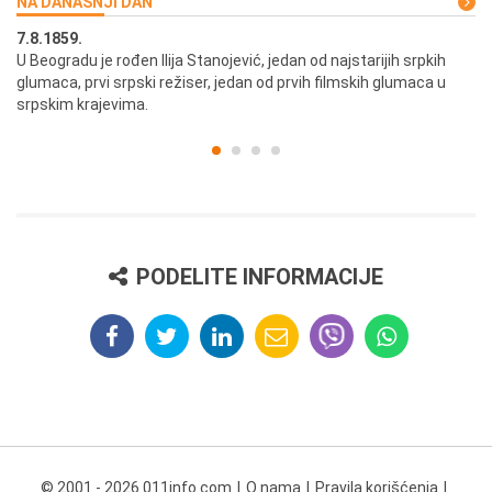
NA DANAŠNJI DAN
7.8.1859.
7.
U Beogradu je rođen Ilija Stanojević, jedan od najstarijih srpkih
U 
glumaca, prvi srpski režiser, jedan od prvih filmskih glumaca u
re
srpskim krajevima.
PODELITE INFORMACIJE
© 2001 - 2026 011info.com
O nama
Pravila korišćenja