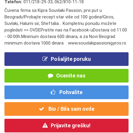
Telefon:
011/218-29-33
,
062/810-11-18
Čuvena firma sa Kipra Souvlaki Passion, prvi put u
Beogradu!Probajte recept star više od 100 godina!Giros,
Suvlaki, Halumi sir, Sheftalia... Kompletnu ponudu možete
pogledati >> OVDEPratite nas na Facebook-uDostava od 11:00
- 00:00h.Minimum dostava 600 dinara, a za Novi Beograd
minimum dostava 1000 dinara. www.souvlakipassionigyros.rs
Pošaljite poruku
Ocenite nas
Pohvalite
Bio / Bila sam ovde
Prijavite grešku!