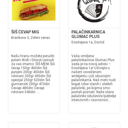
ŠIŠ ĆEVAP MIG
PALAČINKARNICA
GLUMAC PLUS
Brankova 3, Zeleni venac
Dositejeva 1a, Dorćol
Našu hranu možete poručiti
Vaša omiljena
putem Wolt i GlovoU ponudi
palačinkarnica Glumac Plus
za vas imamo: ŠIŠ MENI Šiš
sada je na novoj adresi –
ćevap 150gr 400din Šiš
Dositejeva 1a! Uživajte u
punjeni 200gr 450din Šiš
našem osveženom
rolovani 200gr 490din Šiš
ambijentu i još ukusnijim
specijal 250gr 520din Šiš
palačinkama. Naš meni nudi
gurmanski 200gr 470din
bogat izbor slanih i slatkih
Ćevapi 480din Ćevapi
palačinki, po kojima smo
rolovani 540din ...
postali poznati. Naše slane
palačinke oduševiće ljubitelje
intenzivnih i raznovrsni...