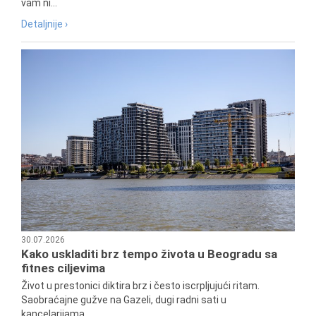
vam ni...
Detaljnije ›
30.07.2026
Kako uskladiti brz tempo života u Beogradu sa
fitnes ciljevima
Život u prestonici diktira brz i često iscrpljujući ritam.
Saobraćajne gužve na Gazeli, dugi radni sati u
kancelarijama...