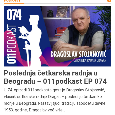
PODKAST
Poslednja četkarska radnja u
Beogradu – 011podkast EP 074
U 74. epizodi 011podkasta gost je Dragoslav Stojanović,
vlasnik četkarske radnje Dragan – poslednje četkarske
radnje u Beogradu. Nastavljajući tradiciju započetu davne
1953. godine, Dragoslav već više...