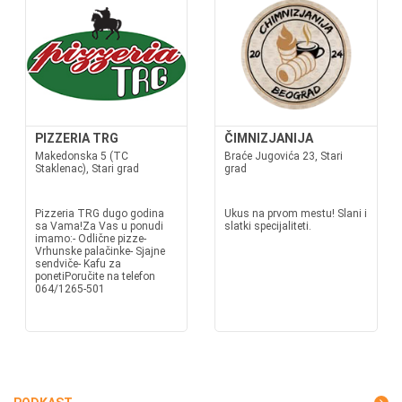
PIZZERIA TRG
ČIMNIZJANIJA
Makedonska 5 (TC
Braće Jugovića 23, Stari
Staklenac), Stari grad
grad
Pizzeria TRG dugo godina
Ukus na prvom mestu! Slani i
sa Vama!Za Vas u ponudi
slatki specijaliteti.
imamo:- Odlične pizze-
Vrhunske palačinke- Sjajne
sendviče- Kafu za
ponetiPoručite na telefon
064/1265-501