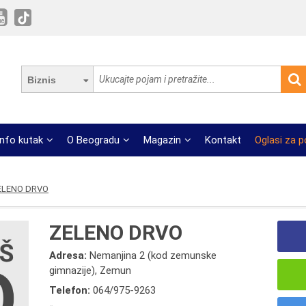
Biznis
Info kutak
O Beogradu
Magazin
Kontakt
Oglasi za 
ELENO DRVO
ZELENO DRVO
Adresa:
Nemanjina 2 (kod zemunske
gimnazije), Zemun
Telefon:
064/975-9263