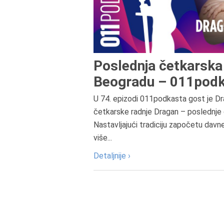
Poslednja četkarska 
Beogradu – 011podk
U 74. epizodi 011podkasta gost je Dr
četkarske radnje Dragan – poslednje 
Nastavljajući tradiciju započetu davn
više...
Detaljnije ›