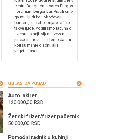
Krajem 2019. godine stidljivo je u
centru Beograda otvoren Burgos
- premium burger bar. Pravili smo
ga mi - ljudi koji obožavaju
burgere, za sebe, prijatelje i iste
takve ljude. Vodili smo računa o
svemu - o najboljem svežem
junećem mesu, ali i tome da oni
koji su manje gladni, ali i
vegetarijanci...
OGLASI ZA POSAO
Auto lakirer
120.000,00 RSD
Ženski frizer/frizer početnik
50.000,00 RSD
Pomoćni radnik u kuhinji