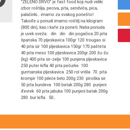
“ZELENO DRVO” je fast food koji nudi veliki
izbor roštilja, peciva, pita, sendviča, pica,
palačinki... imamo za svakog ponešto!
Takođe u ponudi imamo roštilj na kilogram
(800 din), kao i kafe za poneti. Naša ponuda
je uvek sveža: din din din pogačica 20 pita
španska 70 pljeskavica 100gr 120 trougao si
40 pita sir 100 pljeskavica 150gr 170 pašteta
40 pita meso 100 pljeskavica 200gr 200 žu-žu
(kg) 400 pita sir-zelje 100 punjena pljeskavica
250 puter kifla 40 pita pečurke 100
gurmanska pljeskavica 250 rol vrišla 70 pita
krompir 100 pileće belo 200g 230 piroška sir
50 pita bundeva 100 batak 200g 280 punjeni
đevrek 60 pita jabuka 100 punjeni batak 200g
280 bur kifla 50...