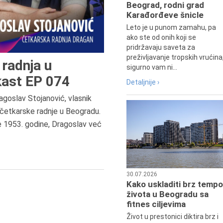
Beograd, rodni grad
Karađorđeve šnicle
Leto je u punom zamahu, pa
ako ste od onih koji se
pridržavaju saveta za
preživljavanje tropskih vrućina
radnja u
sigurno vam ni...
ast EP 074
Detaljnije ›
agoslav Stojanović, vlasnik
7.8.2015.
četkarske radnje u Beogradu.
Preminula je Đurđija Cvetić,
e 1953. godine, Dragoslav već
pozorišna, filmska i TV glumica.
30.07.2026
Kako uskladiti brz tempo
života u Beogradu sa
fitnes ciljevima
Život u prestonici diktira brz i