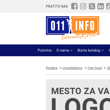
PRATITE NAS
Početna
O nama
Biznis katalog
Početna
Ugostiteljstvo
Fast food
Z