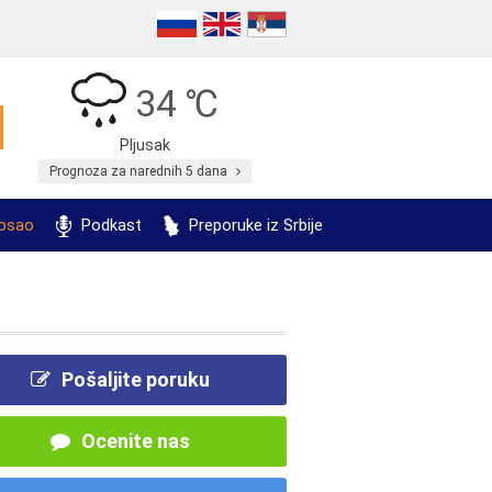
34 ℃
Pljusak
Prognoza za narednih 5 dana
posao
Podkast
Preporuke iz Srbije
Pošaljite poruku
Ocenite nas