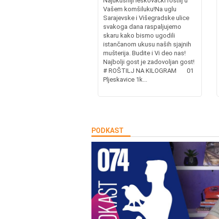
Najukusniji leskovački roštilj u
Vašem komšiluku!Na uglu
Sarajevske i Višegradske ulice
svakoga dana raspaljujemo
skaru kako bismo ugodili
istančanom ukusu naših sjajnih
mušterija. Budite i Vi deo nas!
Najbolji gost je zadovoljan gost!
# ROŠTILJ NA KILOGRAM 01
Pljeskavice 1k...
PODKAST