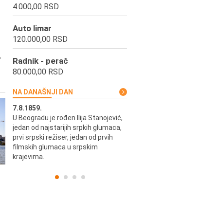
4.000,00 RSD
Auto limar
120.000,00 RSD
,
Radnik - perač
80.000,00 RSD
NA DANAŠNJI DAN
7.8.1859.
7.8.1855.
U Beogradu je rođen Ilija Stanojević,
U Beogradu je rođen Svetisla
jedan od najstarijih srpkih glumaca,
Dinulović, pozorišni glumac i r
prvi srpski režiser, jedan od prvih
filmskih glumaca u srpskim
krajevima.