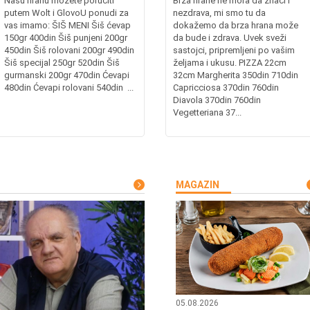
Našu hranu možete poručiti
Brza hrane ne mora da znači i
putem Wolt i GlovoU ponudi za
nezdrava, mi smo tu da
vas imamo: ŠIŠ MENI Šiš ćevap
dokažemo da brza hrana može
150gr 400din Šiš punjeni 200gr
da bude i zdrava. Uvek sveži
450din Šiš rolovani 200gr 490din
sastojci, pripremljeni po vašim
Šiš specijal 250gr 520din Šiš
željama i ukusu. PIZZA 22cm
gurmanski 200gr 470din Ćevapi
32cm Margherita 350din 710din
480din Ćevapi rolovani 540din ...
Capricciosa 370din 760din
Diavola 370din 760din
Vegetteriana 37...
MAGAZIN
05.08.2026