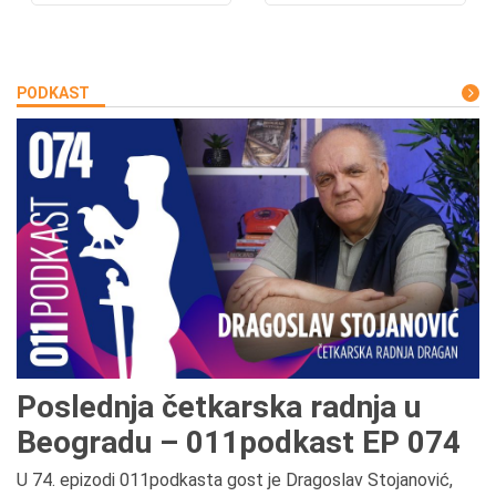
PODKAST
Poslednja četkarska radnja u
Beogradu – 011podkast EP 074
U 74. epizodi 011podkasta gost je Dragoslav Stojanović,