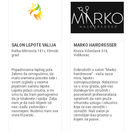
SALON LEPOTE VALIJA
MARKO HAIRDRESSER
Ratka Mitrovića 181v, Filmski
Kneza Višeslava 51k,
grad
Vidikovac
Pripadnicama lepšeg pola
Dobrodošli u salon "Marko
želimo da omogućimo, da
hairdresser" - vaša oaza
malo vremena posvete sebi i
mira, lepote i
svom izgledu u veoma
samopouzdanja. Nalazimo
prijatnom salonu lepote.
se u srcu grada, gde vas
Lepota polazi iznutra, a mi
dočekuje tim stručnih i
smo tu da Vam pomognemo
posvećenih profesionalaca
da je istaknete i spolja. Želja
spremnih da vam pruže
nam je da naši klijenti od
vrhunsku uslugu i iskustvo
nas izađu zadovoljni i
koje će vas osvežiti i
nasmejani. Nudimo Vam sve
osnažiti. Naš salon je
vrste frizerski...
osmišljen kao prostor u
kojem se posve...