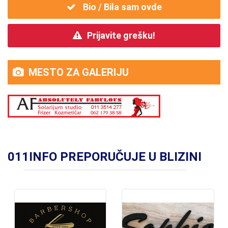
Bio / Bila sam ovde
Prijavite grešku!
MESTO ZA GALERIJU
011INFO PREPORUČUJE U BLIZINI