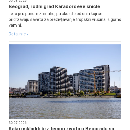
05.08.2026
Beograd, rodni grad Karađorđeve šnicle
Leto je u punom zamahu, pa ako ste od onih koji se
pridržavaju saveta za preživljavanje tropskih vrućina, sigurno
vam ni...
Detaljnije ›
30.07.2026
Kako uskladiti brz tempo života u Beogradu sa