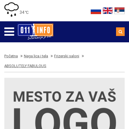
34 ℃
Početna
Nega lica i tela
Frizerski saloni
ABSOLUTELY FABULOUS