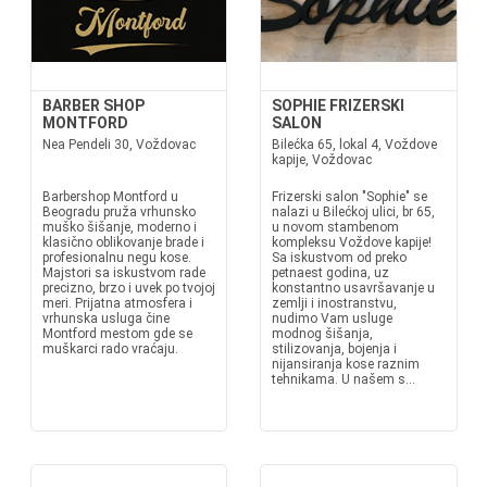
BARBER SHOP
SOPHIE FRIZERSKI
MONTFORD
SALON
Nea Pendeli 30, Voždovac
Bilećka 65, lokal 4, Voždove
kapije, Voždovac
Barbershop Montford u
Frizerski salon "Sophie" se
Beogradu pruža vrhunsko
nalazi u Bilećkoj ulici, br 65,
muško šišanje, moderno i
u novom stambenom
klasično oblikovanje brade i
kompleksu Voždove kapije!
profesionalnu negu kose.
Sa iskustvom od preko
Majstori sa iskustvom rade
petnaest godina, uz
precizno, brzo i uvek po tvojoj
konstantno usavršavanje u
meri. Prijatna atmosfera i
zemlji i inostranstvu,
vrhunska usluga čine
nudimo Vam usluge
Montford mestom gde se
modnog šišanja,
muškarci rado vraćaju.
stilizovanja, bojenja i
nijansiranja kose raznim
tehnikama. U našem s...