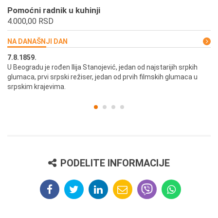
Pomoćni radnik u kuhinji
4.000,00 RSD
NA DANAŠNJI DAN
7.8.1859.
7.
U Beogradu je rođen Ilija Stanojević, jedan od najstarijih srpkih
U 
glumaca, prvi srpski režiser, jedan od prvih filmskih glumaca u
re
srpskim krajevima.
PODELITE INFORMACIJE