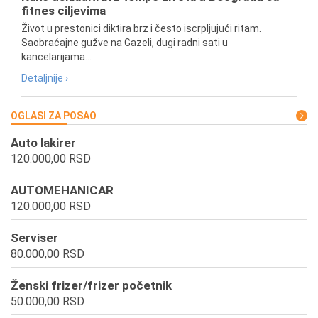
fitnes ciljevima
Život u prestonici diktira brz i često iscrpljujući ritam.
Saobraćajne gužve na Gazeli, dugi radni sati u
kancelarijama...
Detaljnije ›
OGLASI ZA POSAO
Auto lakirer
120.000,00 RSD
AUTOMEHANICAR
120.000,00 RSD
Serviser
80.000,00 RSD
Ženski frizer/frizer početnik
50.000,00 RSD