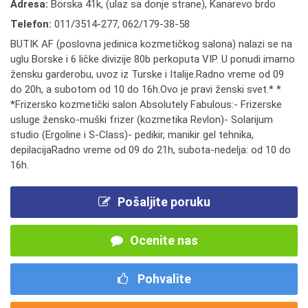
Adresa:
Borska 41k, (ulaz sa donje strane), Kanarevo brdo
Telefon:
011/3514-277
,
062/179-38-58
BUTIK AF (poslovna jedinica kozmetičkog salona) nalazi se na
uglu Borske i 6 ličke divizije 80b perkoputa VIP. U ponudi imamo
žensku garderobu, uvoz iz Turske i Italije.Radno vreme od 09
do 20h, a subotom od 10 do 16h.Ovo je pravi ženski svet.* *
*Frizersko kozmetički salon Absolutely Fabulous:- Frizerske
usluge žensko-muški frizer (kozmetika Revlon)- Solarijum
studio (Ergoline i S-Class)- pedikir, manikir gel tehnika,
depilacijaRadno vreme od 09 do 21h, subota-nedelja: od 10 do
16h.
Pošaljite poruku
Ocenite nas
Pohvalite