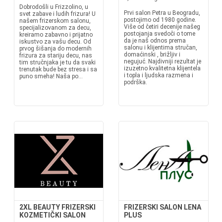
Dobrodošli u Frizzolino, u
Prvi salon Petra u Beogradu,
svet zabave i ludih frizura! U
postojimo od 1980 godine.
našem frizerskom salonu,
Više od četiri decenije našeg
specijalizovanom za decu,
postojanja svedoči o tome
kreiramo zabavno i prijatno
da je naš odnos prema
iskustvo za vašu decu. Od
salonu i klijentima stručan,
prvog šišanja do modernih
domaćinski , brižljiv i
frizura za stariju decu, nas
negujuć. Najdivniji rezultat je
tim stručnjaka je tu da svaki
izuzetno kvalitetna klijentela
trenutak bude bez stresa i sa
i topla i ljudska razmena i
puno smeha! Naša po...
podrška.
2XL BEAUTY FRIZERSKI
FRIZERSKI SALON LENA
KOZMETIČKI SALON
PLUS