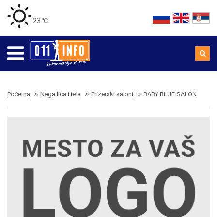
23 ℃
Početna
Nega lica i tela
Frizerski saloni
BABY BLUE SALON