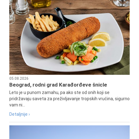
05.08.2026
Beograd, rodni grad Karađorđeve šnicle
Leto je u punom zamahu, pa ako ste od onih koji se
pridržavaju saveta za preživljavanje tropskih vrućina, sigurno
vam ni...
Detaljnije ›