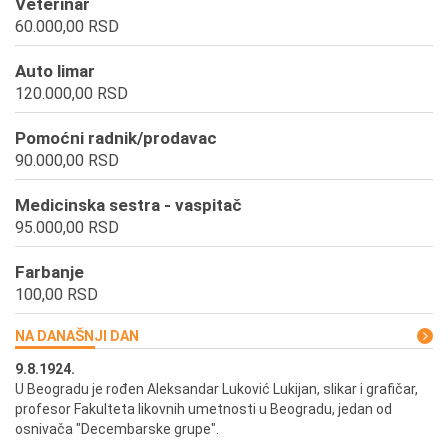
Veterinar
60.000,00 RSD
Auto limar
120.000,00 RSD
Pomoćni radnik/prodavac
90.000,00 RSD
Medicinska sestra - vaspitač
95.000,00 RSD
Farbanje
100,00 RSD
NA DANAŠNJI DAN
9.8.1924.
9.
U Beogradu je rođen Aleksandar Luković Lukijan, slikar i grafičar,
Pr
profesor Fakulteta likovnih umetnosti u Beogradu, jedan od
a,
osnivača "Decembarske grupe".