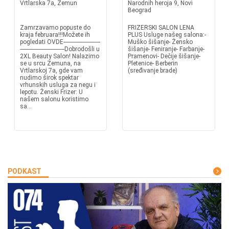
Vrtlarska 7a, Zemun
Narodnih heroja 9, Novi
Beograd
Zamrzavamo popuste do
FRIZERSKI SALON LENA
kraja februara!!!Možete ih
PLUS Usluge našeg salona:-
pogledati OVDE------------------------
Muško šišanje- Žensko
-----------------------------Dobrodošli u
šišanje- Feniranje- Farbanje-
2XL Beauty Salon! Nalazimo
Pramenovi- Dečije šišanje-
se u srcu Zemuna, na
Pletenice- Berberin
Vrtlarskoj 7a, gde vam
(sređivanje brade)
nudimo širok spektar
vrhunskih usluga za negu i
lepotu. Ženski Frizer: U
našem salonu koristimo
sa...
PODKAST