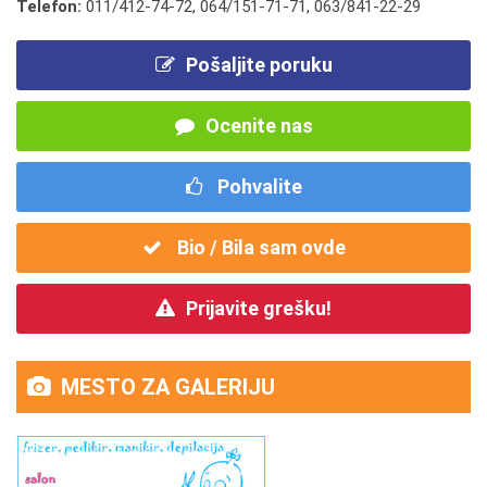
Telefon:
011/412-74-72
,
064/151-71-71
,
063/841-22-29
Pošaljite poruku
Ocenite nas
Pohvalite
Bio / Bila sam ovde
Prijavite grešku!
MESTO ZA GALERIJU