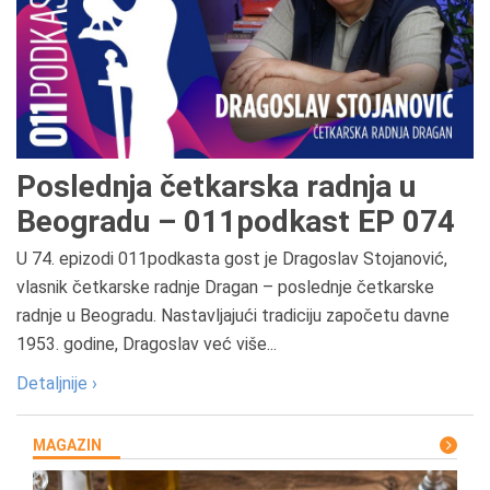
Poslednja četkarska radnja u
Beogradu – 011podkast EP 074
U 74. epizodi 011podkasta gost je Dragoslav Stojanović,
vlasnik četkarske radnje Dragan – poslednje četkarske
radnje u Beogradu. Nastavljajući tradiciju započetu davne
1953. godine, Dragoslav već više...
Detaljnije ›
MAGAZIN