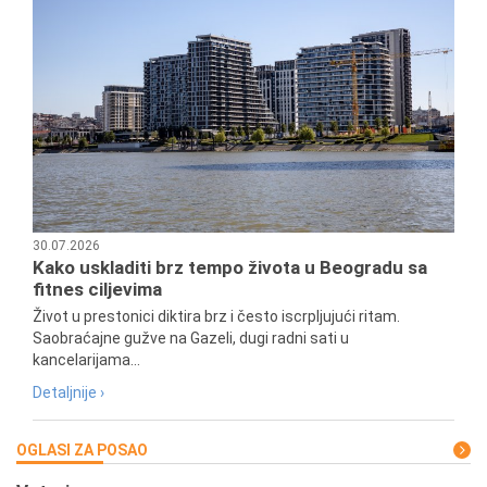
30.07.2026
Kako uskladiti brz tempo života u Beogradu sa
fitnes ciljevima
Život u prestonici diktira brz i često iscrpljujući ritam.
Saobraćajne gužve na Gazeli, dugi radni sati u
kancelarijama...
Detaljnije ›
OGLASI ZA POSAO