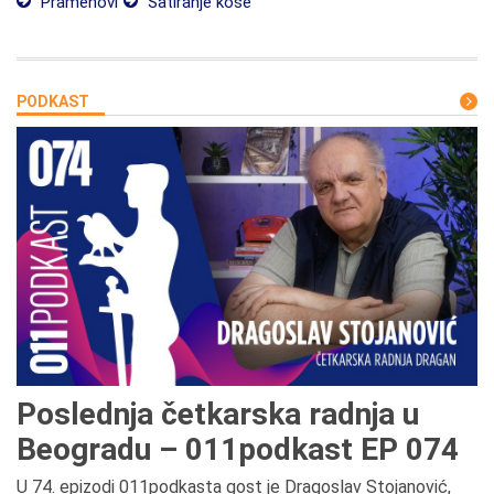
Pramenovi
Šatiranje kose
PODKAST
Poslednja četkarska radnja u
Beogradu – 011podkast EP 074
U 74. epizodi 011podkasta gost je Dragoslav Stojanović,