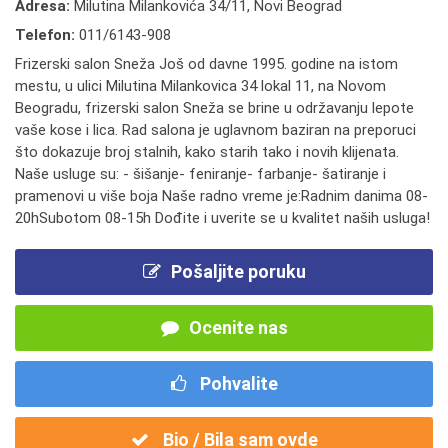
Adresa:
Milutina Milankovića 34/11, Novi Beograd
Telefon:
011/6143-908
Frizerski salon Sneža Još od davne 1995. godine na istom
mestu, u ulici Milutina Milankovica 34 lokal 11, na Novom
Beogradu, frizerski salon Sneža se brine u održavanju lepote
vaše kose i lica. Rad salona je uglavnom baziran na preporuci
što dokazuje broj stalnih, kako starih tako i novih klijenata.
Naše usluge su: - šišanje- feniranje- farbanje- šatiranje i
pramenovi u više boja Naše radno vreme je:Radnim danima 08-
20hSubotom 08-15h Dođite i uverite se u kvalitet naših usluga!
Pošaljite poruku
Ocenite nas
Pohvalite
Bio / Bila sam ovde