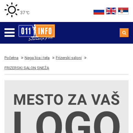
37 ℃
Početna
Nega lica i tela
Frizerski saloni
FRIZERSKI SALON SNEŽA