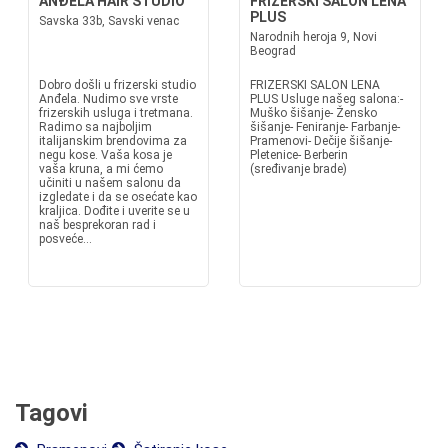
ANĐELA HAIR STUDIO
FRIZERSKI SALON LENA
PLUS
Savska 33b, Savski venac
Narodnih heroja 9, Novi
Beograd
Dobro došli u frizerski studio
FRIZERSKI SALON LENA
Anđela. Nudimo sve vrste
PLUS Usluge našeg salona:-
frizerskih usluga i tretmana.
Muško šišanje- Žensko
Radimo sa najboljim
šišanje- Feniranje- Farbanje-
italijanskim brendovima za
Pramenovi- Dečije šišanje-
negu kose. Vaša kosa je
Pletenice- Berberin
vaša kruna, a mi ćemo
(sređivanje brade)
učiniti u našem salonu da
izgledate i da se osećate kao
kraljica. Dođite i uverite se u
naš besprekoran rad i
posveće...
Tagovi