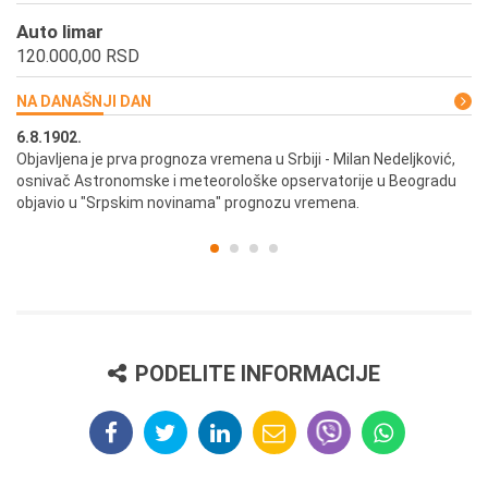
Auto limar
120.000,00 RSD
NA DANAŠNJI DAN
6.8.1902.
6.
ik
Objavljena je prva prognoza vremena u Srbiji - Milan Nedeljković,
Od
osnivač Astronomske i meteorološke opservatorije u Beogradu
Be
objavio u "Srpskim novinama" prognozu vremena.
PODELITE INFORMACIJE