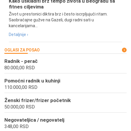
Kako uskladiti brz tempo života u Beogradu sa
fitnes ciljevima
Život u prestonici diktira brz i često iscrpljujući ritam.
Saobraćajne gužve na Gazeli, dugi radni sati u
kancelarijama...
Detaljnije ›
OGLASI ZA POSAO
Radnik - perač
80.000,00 RSD
Pomoćni radnik u kuhinji
110.000,00 RSD
Ženski frizer/frizer početnik
50.000,00 RSD
Negovateljica / negovatelj
348,00 RSD