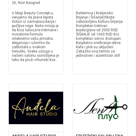
26, Novi Beograd
U Megi Beauty Concept-u,
Berbernica | Kraljevsko
verujemo da prava lepota
brijanje i ŠišanjeOtkrijte
dolazi iz samopouzdanja i
zaboravljenu kulturu brijanja.
pažljive nege. Naša misija je
Kompletan tretman
da kroz luksuzne tretmane i
brade/glave od 2000 RSD.
inovativne formule
ŠIŠANJE od 1600 RSD Brz
istaknemo vašu prirodnu
kompletan servis dostupan.
eleganciju i učinimo da
Besplatno sređivanje obrva.
zablistate u svakom
Kafa i piće su uključeni.
trenutku. Svaka usluga u
Zakažite svoj termin za
našem salonu osmišljena je
jedinstven i autentičan stil!
tako da pruži vrhunski kva...