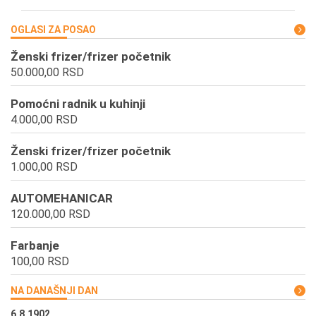
OGLASI ZA POSAO
Ženski frizer/frizer početnik
50.000,00 RSD
Pomoćni radnik u kuhinji
4.000,00 RSD
Ženski frizer/frizer početnik
1.000,00 RSD
AUTOMEHANICAR
120.000,00 RSD
Farbanje
100,00 RSD
NA DANAŠNJI DAN
6.8.1902.
6.