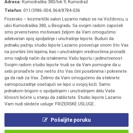
Adresa:
Kumodraška 380/lok 9, Kumodraž
Telefon:
011/3986-004
,
064/8784-036
Frizersko – kozmetički salon Lazarrio nalazi se na Voždovcu, u
ulici Kumodraška 380, u Beogradu. Sa svojim radom započeli
smo prvenstveno motivisani željom da Vam omogućimo
adekvatan spoj spoljašnje i unutrašnje lepote. Budući da
jednaku pažnju studio lepote Lazarrio posvećuje onom što Vas
na površini čini lepima, kao i unutrašnjim vrednostima pronašli
smo najbolji način da istaknemo Vašu lepotu i jedinstvenost.
Svojim radom studio lepote trudi se da Vam pomogne da u
sebi pronađete ono nešto što Vas čini posebnima i pokrenete
ga da radi za Vas. Želimo da Vam omogućimo da steknete
samopouzadnje osećajući se lepo u svojoj koži. Samo
jednakom brigom o spoljašnjem i unutrašnjem delu Vaše
ličnosti bićete u stanju da zablistate. Studio lepote Lazarrio
Vam nudi sledeće usluge: FRIZERSKE USLUGE...
Pošaljite poruku