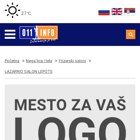
27 ℃
Početna
Nega lica i tela
Frizerski saloni
LAZARRIO SALON LEPOTE