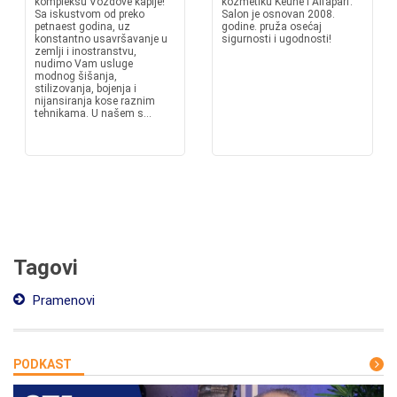
kompleksu Voždove kapije!
kozmetiku Keune i Alfaparf.
Sa iskustvom od preko
Salon je osnovan 2008.
petnaest godina, uz
godine. pruža osećaj
konstantno usavršavanje u
sigurnosti i ugodnosti!
zemlji i inostranstvu,
nudimo Vam usluge
modnog šišanja,
stilizovanja, bojenja i
nijansiranja kose raznim
tehnikama. U našem s...
Tagovi
Pramenovi
PODKAST