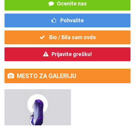
Ocenite nas
Pohvalite
Bio / Bila sam ovde
Prijavite grešku!
MESTO ZA GALERIJU