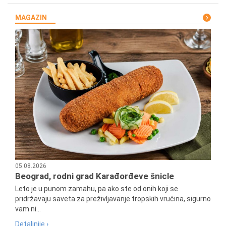
MAGAZIN
05.08.2026
Beograd, rodni grad Karađorđeve šnicle
Leto je u punom zamahu, pa ako ste od onih koji se
pridržavaju saveta za preživljavanje tropskih vrućina, sigurno
vam ni...
Detaljnije ›