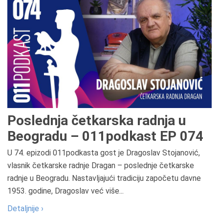
Poslednja četkarska radnja u
Beogradu – 011podkast EP 074
U 74. epizodi 011podkasta gost je Dragoslav Stojanović,
vlasnik četkarske radnje Dragan – poslednje četkarske
radnje u Beogradu. Nastavljajući tradiciju započetu davne
1953. godine, Dragoslav već više...
Detaljnije ›