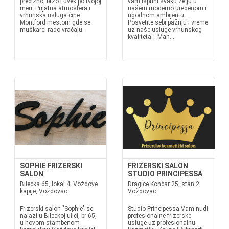
precizno, brzo i uvek po tvojoj
vam ispuni svaku želju u
meri. Prijatna atmosfera i
našem moderno uređenom i
vrhunska usluga čine
ugodnom ambijentu.
Montford mestom gde se
Posvetite sebi pažnju i vreme
muškarci rado vraćaju.
uz naše usluge vrhunskog
kvaliteta: - Man...
SOPHIE FRIZERSKI
FRIZERSKI SALON
SALON
STUDIO PRINCIPESSA
Bilećka 65, lokal 4, Voždove
Dragice Končar 25, stan 2,
kapije, Voždovac
Voždovac
Frizerski salon "Sophie" se
Studio Principessa Vam nudi
nalazi u Bilećkoj ulici, br 65,
profesionalne frizerske
u novom stambenom
usluge uz profesionalnu