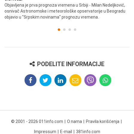
ik
Objavljena je prva prognoza vremena u Srbiji - Milan Nedeljković,
Od
osnivač Astronomske i meteorološke opservatorije u Beogradu
Be
objavio u "Srpskim novinama" prognozu vremena.
PODELITE INFORMACIJE
© 2001 - 2026 011info.com
O nama
Pravila korišćenja
Impressum
E-mail
381info.com