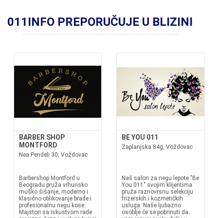
011INFO PREPORUČUJE U BLIZINI
BARBER SHOP
BE YOU 011
MONTFORD
Zaplanjska 84g, Voždovac
Nea Pendeli 30, Voždovac
Barbershop Montford u
Naš salon za negu lepote "Be
Beogradu pruža vrhunsko
You 011" svojim klijentima
muško šišanje, moderno i
pruža raznovrsnu selekciju
klasično oblikovanje brade i
frizerskih i kozmetičkih
profesionalnu negu kose.
usluga. Naše ljubazno
Majstori sa iskustvom rade
osoblje će se pobrinuti da