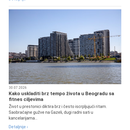
30.07.2026
Kako uskladiti brz tempo života u Beogradu sa
fitnes ciljevima
Život u prestonici diktira brz i često iscrpljujući ritam.
Saobraćajne gužve na Gazeli, dugi radni sati u
kancelarijama...
Detaljnije ›