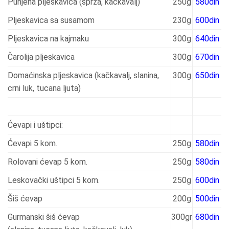
Punjena pljeskavica (sprža, kačkavalj)
250g
580din
Pljeskavica sa susamom
230g
600din
Pljeskavica na kajmaku
300g
640din
Čarolija pljeskavica
300g
670din
Domaćinska pljeskavica (kačkavalj, slanina,
300g
650din
crni luk, tucana ljuta)
Ćevapi i uštipci:
Ćevapi 5 kom.
250g
580din
Rolovani ćevap 5 kom.
250g
580din
Leskovački uštipci 5 kom.
250g
600din
Šiš ćevap
200g
500din
Gurmanski šiš ćevap
300gr
680din