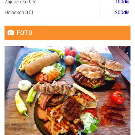
Zaječarsko 0.5l
150din
Heineken 0.5l
200din
FOTO