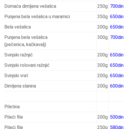
Domaća dimljena vešalica
250g
700din
Punjena bela vešalica u maramici
350g
650din
Bela vešalica
200g
650din
Punjena bela vešalica
300g
700din
(pečenica, kačkavalj)
Svinjski ražnjić
200g
650din
Svinjski rolovani ražnjić
300g
650din
Svinjski vrat
200g
650din
Dimljena slanina
200g
600din
Piletina:
Pileći file
200g
500din
Pileći file
250g
580din