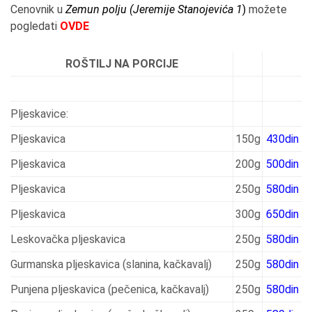
Cenovnik u
Zemun polju (Jeremije Stanojevića 1
)
možete
pogledati
OVDE
ROŠTILJ NA PORCIJE
Pljeskavice:
Pljeskavica
150g
430din
Pljeskavica
200g
500din
Pljeskavica
250g
580din
Pljeskavica
300g
650din
Leskovačka pljeskavica
250g
580din
Gurmanska pljeskavica (slanina, kačkavalj)
250g
580din
Punjena pljeskavica (pečenica, kačkavalj)
250g
580din