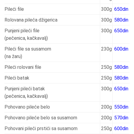
Pileći file
300g
650din
Rolovana pileća džigerica
300g
580din
Punjeni pileći file
300g
650din
(pečenica, kačkavalj)
Pileći file sa susamom
230g
600din
(na žaru)
Pileći rolovani file
250g
580din
Pileći batak
250g
580din
Punjeni pileći batak
300g
650din
(pečenica, kačkavalj)
Pohovano pileće belo
200g
550din
Pohovano pileće belo sa susamom
200g
570din
Pohovani pileći prstići sa susamom
250g
600din