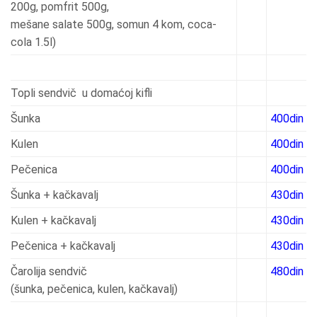
200g, pomfrit 500g,
mešane salate 500g, somun 4 kom, coca-
cola 1.5l)
Topli sendvič u domaćoj kifli
Šunka
400din
Kulen
400din
Pečenica
400din
Šunka + kačkavalj
430din
Kulen + kačkavalj
430din
Pečenica + kačkavalj
430din
Čarolija sendvič
480din
(šunka, pečenica, kulen, kačkavalj)