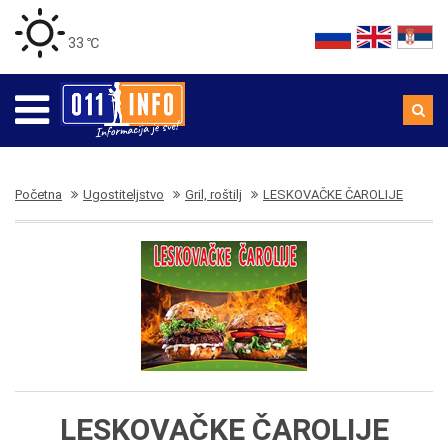
33 ℃
Početna
Ugostiteljstvo
Gril, roštilj
LESKOVAČKE ČAROLIJE
LESKOVAČKE ČAROLIJE