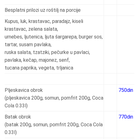
Besplatni prilozi uz roštilj na porcije
Kupus, luk, krastavac, paradajz, kiseli
krastavac, zelena salata,
urnebes, ljutenica, ljuta šargarepa, burger sos,
tartar, susam pavlaka,
ruska salata, tzatziki, pečurke u pavlaci,
pavlaka, kečap, majonez, senf,
tucana paprika, vegeta, trljanica
Pljeskavica obrok
750din
(pljeskavica 200g, somun, pomfrit 200g, Coca
Cola 0.33l)
Batak obrok
770din
(batak 200g, somun, pomfrit 200g, Coca Cola
0.33l)