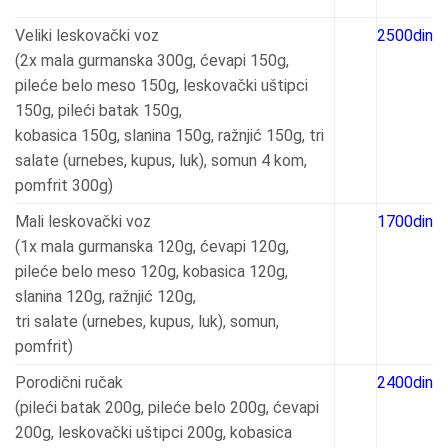
Veliki leskovački voz
2500din
(2x mala gurmanska 300g, ćevapi 150g,
pileće belo meso 150g, leskovački uštipci
150g, pileći batak 150g,
kobasica 150g, slanina 150g, ražnjić 150g, tri
salate (urnebes, kupus, luk), somun 4 kom,
pomfrit 300g)
Mali leskovački voz
1700din
(1x mala gurmanska 120g, ćevapi 120g,
pileće belo meso 120g, kobasica 120g,
slanina 120g, ražnjić 120g,
tri salate (urnebes, kupus, luk), somun,
pomfrit)
Porodični ručak
2400din
(pileći batak 200g, pileće belo 200g, ćevapi
200g, leskovački uštipci 200g, kobasica