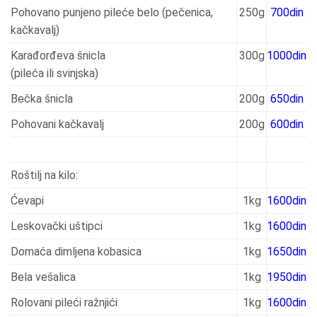
Pohovano punjeno pileće belo (pečenica,
250g
700din
kačkavalj)
Karađorđeva šnicla
300g
1000din
(pileća ili svinjska)
Bečka šnicla
200g
650din
Pohovani kačkavalj
200g
600din
Roštilj na kilo:
Ćevapi
1kg
1600din
Leskovački uštipci
1kg
1600din
Domaća dimljena kobasica
1kg
1650din
Bela vešalica
1kg
1950din
Rolovani pileći ražnjići
1kg
1600din