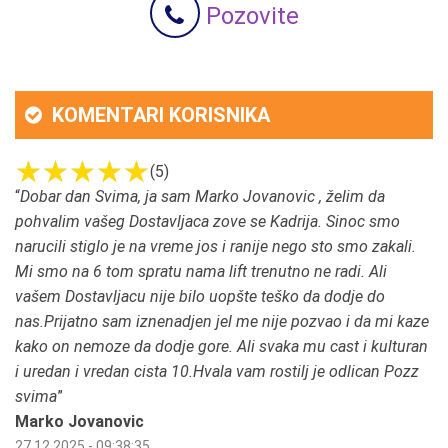
Pozovite
KOMENTARI KORISNIKA
(5)
“
Dobar dan Svima, ja sam Marko Jovanovic , želim da
pohvalim vašeg Dostavljaca zove se Kadrija. Sinoc smo
narucili stiglo je na vreme jos i ranije nego sto smo zakali.
Mi smo na 6 tom spratu nama lift trenutno ne radi. Ali
vašem Dostavljacu nije bilo uopšte teško da dodje do
nas.Prijatno sam iznenadjen jel me nije pozvao i da mi kaze
kako on nemoze da dodje gore. Ali svaka mu cast i kulturan
i uredan i vredan cista 10.Hvala vam rostilj je odlican Pozz
svima
”
Marko Jovanovic
27.12.2025 - 09:38:35