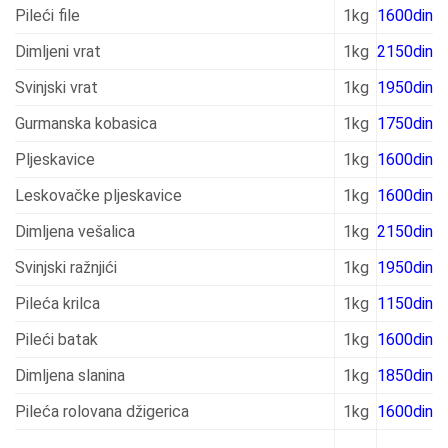
Pileći file
1kg
1600din
Dimljeni vrat
1kg
2150din
Svinjski vrat
1kg
1950din
Gurmanska kobasica
1kg
1750din
Pljeskavice
1kg
1600din
Leskovačke pljeskavice
1kg
1600din
Dimljena vešalica
1kg
2150din
Svinjski ražnjići
1kg
1950din
Pileća krilca
1kg
1150din
Pileći batak
1kg
1600din
Dimljena slanina
1kg
1850din
Pileća rolovana džigerica
1kg
1600din