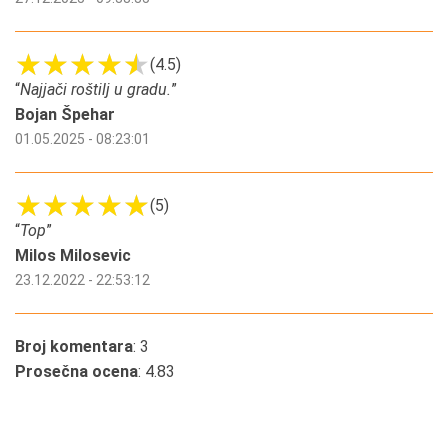
(4.5)
“
Najjači roštilj u gradu.
”
Bojan Špehar
01.05.2025 - 08:23:01
(5)
“
Top
”
Milos Milosevic
23.12.2022 - 22:53:12
Broj komentara
: 3
Prosečna ocena
: 4.83