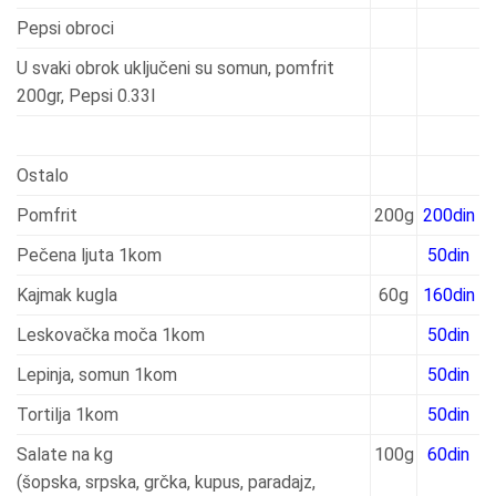
Pepsi obroci
U svaki obrok uključeni su somun, pomfrit
200gr, Pepsi 0.33l
Ostalo
Pomfrit
200g
200din
Pečena ljuta 1kom
50din
Kajmak kugla
60g
160din
Leskovačka moča 1kom
50din
Lepinja, somun 1kom
50din
Tortilja 1kom
50din
Salate na kg
100g
60din
(šopska, srpska, grčka, kupus, paradajz,