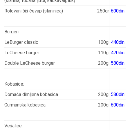
(slanina, tucana ljuta, kačkavalj, luk)
Rolovani šiš ćevap (slaninica)
250gr
600din
Burgeri:
LeBurger classic
100g
440din
LeCheese burger
110g
470din
Double LeCheese burger
200g
580din
Kobasice:
Domaća dimljena kobasica
200g
580din
Gurmanska kobasica
200g
600din
Vešalice: