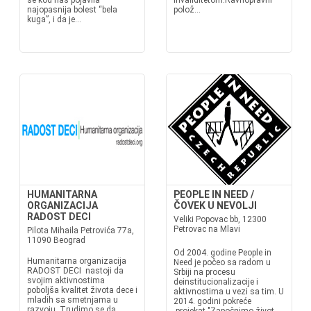
se kod nas pojavila
invaliditetom.Ravnopravni
najopasnija bolest “bela
polož...
kuga”, i da je...
HUMANITARNA
PEOPLE IN NEED /
ORGANIZACIJA
ČOVEK U NEVOLJI
RADOST DECI
Veliki Popovac bb, 12300
Petrovac na Mlavi
Pilota Mihaila Petrovića 77a,
11090 Beograd
Od 2004. godine People in
Humanitarna organizacija
Need je počeo sa radom u
RADOST DECI nastoji da
Srbiji na procesu
svojim aktivnostima
deinstitucionalizacije i
poboljša kvalitet života dece i
aktivnostima u vezi sa tim. U
mladih sa smetnjama u
2014. godini pokreće
razvoju. Trudimo se da