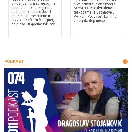
projekat "Započnimo život -
entuzijazmom i drugačijim
pilot deinstitucionalizacija
pristupom, osluškujemo i
osoba sa intelektualnim
poštujemo potrebe dece i
teškoćama iz Ustanove u
mladih sa smetnjama u
Velikom Popovcu”, koji ima
razvoju. Naš tim čine ljudi,
za cilj da doprinese s...
sa preko 10 godina iskustv...
PODKAST