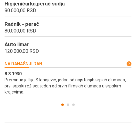
Higijeničarka,perač sudja
80.000,00 RSD
Radnik - perač
80.000,00 RSD
Auto limar
120.000,00 RSD
NA DANAŠNJI DAN
8.8.1930.
8.
Preminuo je Ilija Stanojević, jedan od najstarijih srpkih glumaca,
U 
prvi srpski režiser, jedan od prvih filmskih glumaca u srpskim
krajevima.