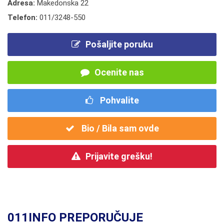
Adresa:
Makedonska 22
Telefon:
011/3248-550
Pošaljite poruku
Ocenite nas
Pohvalite
Bio / Bila sam ovde
Prijavite grešku!
011INFO PREPORUČUJE