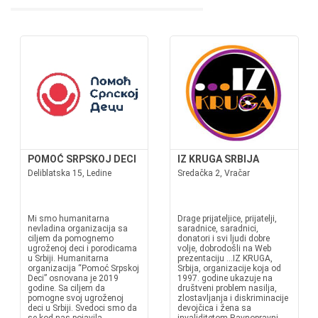
POMOĆ SRPSKOJ DECI
IZ KRUGA SRBIJA
Deliblatska 15, Ledine
Sredačka 2, Vračar
Mi smo humanitarna
Drage prijateljice, prijatelji,
nevladina organizacija sa
saradnice, saradnici,
ciljem da pomognemo
donatori i svi ljudi dobre
ugroženoj deci i porodicama
volje, dobrodošli na Web
u Srbiji. Humanitarna
prezentaciju ...IZ KRUGA,
organizacija “Pomoć Srpskoj
Srbija, organizacije koja od
Deci” osnovana je 2019
1997. godine ukazuje na
godine. Sa ciljem da
društveni problem nasilja,
pomogne svoj ugroženoj
zlostavljanja i diskriminacije
deci u Srbiji. Svedoci smo da
devojčica i žena sa