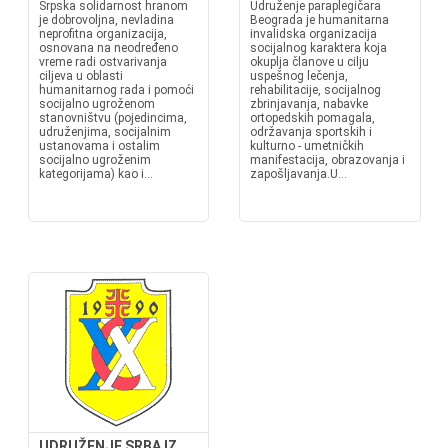
Srpska solidarnost hranom
Udruženje paraplegičara
je dobrovoljna, nevladina
Beograda je humanitarna
neprofitna organizacija,
invalidska organizacija
osnovana na neodređeno
socijalnog karaktera koja
vreme radi ostvarivanja
okuplja članove u cilju
ciljeva u oblasti
uspešnog lečenja,
humanitarnog rada i pomoći
rehabilitacije, socijalnog
socijalno ugroženom
zbrinjavanja, nabavke
stanovništvu (pojedincima,
ortopedskih pomagala,
udruženjima, socijalnim
održavanja sportskih i
ustanovama i ostalim
kulturno - umetničkih
socijalno ugroženim
manifestacija, obrazovanja i
kategorijama) kao i...
zapošljavanja.U...
UDRUŽENJE SRBA IZ