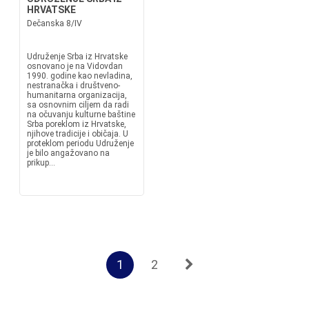
HRVATSKE
Dečanska 8/IV
Udruženje Srba iz Hrvatske
osnovano je na Vidovdan
1990. godine kao nevladina,
nestranačka i društveno-
humanitarna organizacija,
sa osnovnim ciljem da radi
na očuvanju kulturne baštine
Srba poreklom iz Hrvatske,
njihove tradicije i običaja. U
proteklom periodu Udruženje
je bilo angažovano na
prikup...
1
2