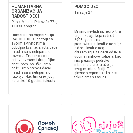
HUMANITARNA
POMOĆ DECI
ORGANIZACIJA
Terazije 27
RADOST DECI
Pilota Mihaila Petrovića 77a,
11090 Beograd
Mi smo nevladina, neprofitna
Humanitarna organizacija
organizacija koja radi od
RADOST DECI nastoji da
2003. godine na
svojim aktivnostima
promovisanju kvalitetne brige
poboljša kvalitet života dece i
o deci i kvalitetnog
mladih sa smetnjama u
obrazovanja za decu od 0-18
razvoju. Trudimo se da
godina i njihove roditelje, kao
entuzijazmom i drugačijim
i na pružanju podrške
pristupom, osluškujemo i
mladima u pronalaženju
poštujemo potrebe dece i
svog mesta u Srbiji. Tri
mladih sa smetnjama u
glavne programske linije su
razvoju. Naš tim čine ljudi,
fokus organizacije P...
sa preko 10 godina iskustv...