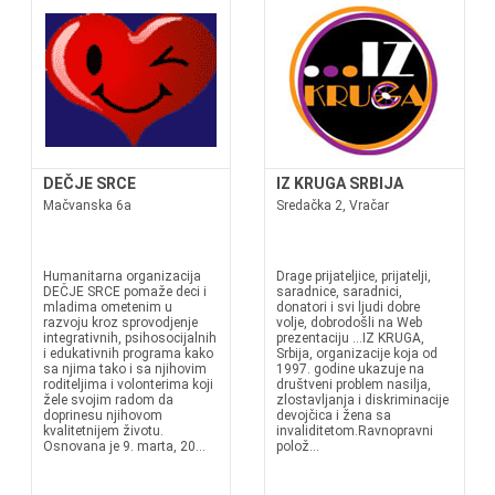
DEČJE SRCE
IZ KRUGA SRBIJA
Mačvanska 6a
Sredačka 2, Vračar
Humanitarna organizacija
Drage prijateljice, prijatelji,
DEČJE SRCE pomaže deci i
saradnice, saradnici,
mladima ometenim u
donatori i svi ljudi dobre
razvoju kroz sprovodjenje
volje, dobrodošli na Web
integrativnih, psihosocijalnih
prezentaciju ...IZ KRUGA,
i edukativnih programa kako
Srbija, organizacije koja od
sa njima tako i sa njihovim
1997. godine ukazuje na
roditeljima i volonterima koji
društveni problem nasilja,
žele svojim radom da
zlostavljanja i diskriminacije
doprinesu njihovom
devojčica i žena sa
kvalitetnijem životu.
invaliditetom.Ravnopravni
Osnovana je 9. marta, 20...
polož...