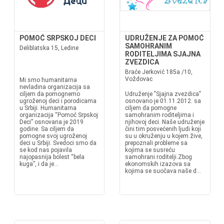
POMOĆ SRPSKOJ DECI
UDRUŽENJE ZA POMOĆ
SAMOHRANIM
Deliblatska 15, Ledine
RODITELJIMA SJAJNA
ZVEZDICA
Braće Jerković 185a /10,
Voždovac
Mi smo humanitarna
nevladina organizacija sa
ciljem da pomognemo
Udruženje "Sjajna zvezdica"
ugroženoj deci i porodicama
osnovano je 01.11.2012. sa
u Srbiji. Humanitarna
ciljem da pomogne
organizacija “Pomoć Srpskoj
samohranim roditeljima i
Deci” osnovana je 2019
njihovoj deci. Naše udruženje
godine. Sa ciljem da
čini tim posvećenih ljudi koji
pomogne svoj ugroženoj
su u okruženju u kojem žive,
deci u Srbiji. Svedoci smo da
prepoznali probleme sa
se kod nas pojavila
kojima se susreću
najopasnija bolest “bela
samohrani roditelji.Zbog
kuga”, i da je...
ekonomskih izazova sa
kojima se suočava naše d...