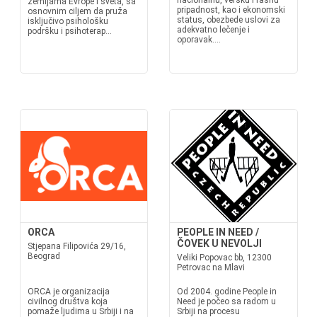
nacionalnu, versku i rasnu
zemljama Evrope i sveta, sa
pripadnost, kao i ekonomski
osnovnim ciljem da pruža
status, obezbede uslovi za
isključivo psihološku
adekvatno lečenje i
podršku i psihoterap...
oporavak....
ORCA
PEOPLE IN NEED /
ČOVEK U NEVOLJI
Stjepana Filipovića 29/16,
Beograd
Veliki Popovac bb, 12300
Petrovac na Mlavi
ORCA je organizacija
Od 2004. godine People in
civilnog društva koja
Need je počeo sa radom u
pomaže ljudima u Srbiji i na
Srbiji na procesu