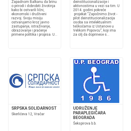
Zapadnom Balkanu da brinu
deinstitucionalizacije i
o prirodi i dobrobiti životinja
aktivnostima u vezi sa tim. U
kako bi ostvarili lični,
2014. godini pokreće
ekonomski i društveni
projekat "Započnimo život -
razvoj. Svoju misiju
pilot deinstitucionalizacija
ostvarujemo kroz javno
osoba sa intelektualnim
zastupanje, istraživanje,
teškoćama iz Ustanove u
obrazovanje i praćenje
Velikom Popovcu”, koji ima
primene politika i propisa. U...
za cilj da doprinese s...
SRPSKA SOLIDARNOST
UDRUŽENJE
PARAPLEGIČARA
Skerlićeva 12, Vračar
BEOGRADA
Šekspirova b.b.