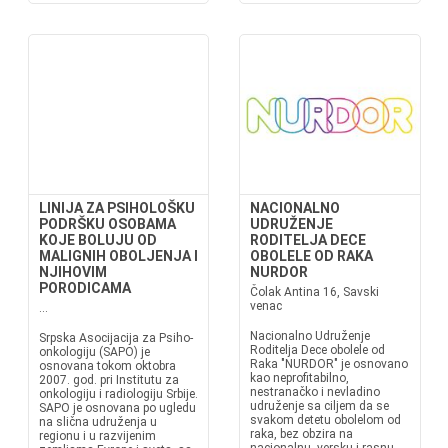
LINIJA ZA PSIHOLOŠKU
NACIONALNO
PODRŠKU OSOBAMA
UDRUŽENJE
KOJE BOLUJU OD
RODITELJA DECE
MALIGNIH OBOLJENJA I
OBOLELE OD RAKA
NJIHOVIM
NURDOR
PORODICAMA
Čolak Antina 16, Savski
venac
...
Nacionalno Udruženje
Srpska Asocijacija za Psiho-
Roditelja Dece obolele od
onkologiju (SAPO) je
Raka "NURDOR" je osnovano
osnovana tokom oktobra
kao neprofitabilno,
2007. god. pri Institutu za
nestranačko i nevladino
onkologiju i radiologiju Srbije.
udruženje sa ciljem da se
SAPO je osnovana po ugledu
svakom detetu obolelom od
na slična udruženja u
raka, bez obzira na
regionu i u razvijenim