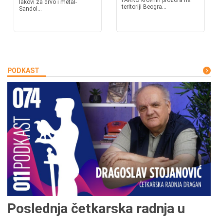
FAKRO krovnih prozora na
lakovi za drvo i metal-
teritoriji Beogra...
Sandol...
PODKAST
Poslednja četkarska radnja u