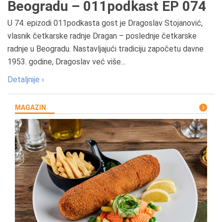
Beogradu – 011podkast EP 074
U 74. epizodi 011podkasta gost je Dragoslav Stojanović,
vlasnik četkarske radnje Dragan – poslednje četkarske
radnje u Beogradu. Nastavljajući tradiciju započetu davne
1953. godine, Dragoslav već više...
Detaljnije ›
MAGAZIN