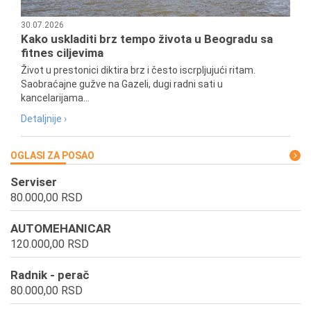
30.07.2026
Kako uskladiti brz tempo života u Beogradu sa
fitnes ciljevima
Život u prestonici diktira brz i često iscrpljujući ritam.
Saobraćajne gužve na Gazeli, dugi radni sati u
kancelarijama...
Detaljnije ›
OGLASI ZA POSAO
Serviser
80.000,00 RSD
AUTOMEHANICAR
120.000,00 RSD
Radnik - perač
80.000,00 RSD