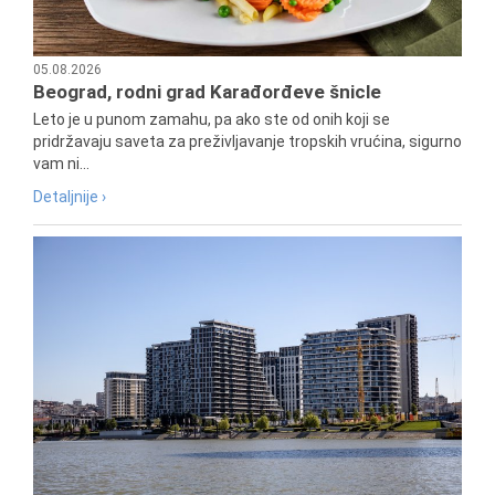
05.08.2026
Beograd, rodni grad Karađorđeve šnicle
Leto je u punom zamahu, pa ako ste od onih koji se
pridržavaju saveta za preživljavanje tropskih vrućina, sigurno
vam ni...
Detaljnije ›