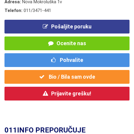
Adresa:
Nova Mokroluška 1v
Telefon:
011/3471-441
Pošaljite poruku
Ocenite nas
Pohvalite
Bio / Bila sam ovde
Prijavite grešku!
011INFO PREPORUČUJE