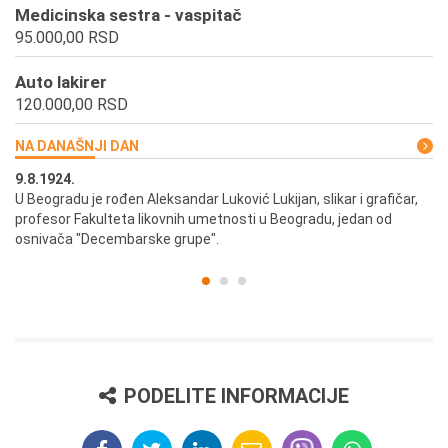
Medicinska sestra - vaspitač
95.000,00 RSD
Auto lakirer
120.000,00 RSD
NA DANAŠNJI DAN
9.8.1924.
9.
U Beogradu je rođen Aleksandar Luković Lukijan, slikar i grafičar,
Pr
profesor Fakulteta likovnih umetnosti u Beogradu, jedan od
a,
osnivača "Decembarske grupe".
PODELITE INFORMACIJE