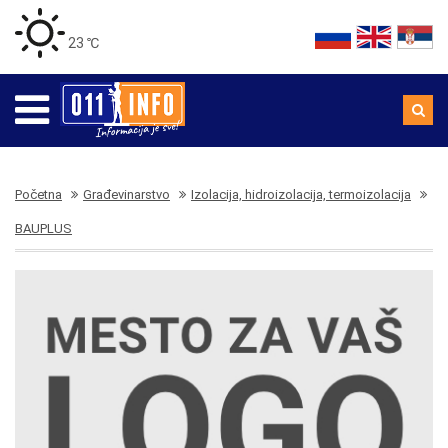
23 ℃
Početna
Građevinarstvo
Izolacija, hidroizolacija, termoizolacija
BAUPLUS