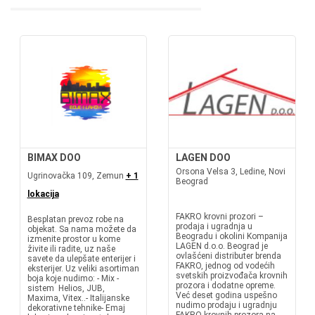
BIMAX DOO
LAGEN DOO
Orsona Velsa 3, Ledine, Novi
Ugrinovačka 109, Zemun
+ 1
Beograd
lokacija
FAKRO krovni prozori –
Besplatan prevoz robe na
prodaja i ugradnja u
objekat. Sa nama možete da
Beogradu i okolini Kompanija
izmenite prostor u kome
LAGEN d.o.o. Beograd je
živite ili radite, uz naše
ovlašćeni distributer brenda
savete da ulepšate enterijer i
FAKRO, jednog od vodećih
eksterijer. Uz veliki asortiman
svetskih proizvođača krovnih
boja koje nudimo: - Mix -
prozora i dodatne opreme.
sistem Helios, JUB,
Već deset godina uspešno
Maxima, Vitex..- Italijanske
nudimo prodaju i ugradnju
dekorativne tehnike- Emaj