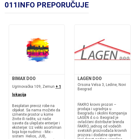
011INFO PREPORUČUJE
BIMAX DOO
LAGEN DOO
Orsona Velsa 3, Ledine, Novi
Ugrinovačka 109, Zemun
+ 1
Beograd
lokacija
FAKRO krovni prozori –
Besplatan prevoz robe na
prodaja i ugradnja u
objekat. Sa nama možete da
Beogradu i okolini Kompanija
izmenite prostor u kome
LAGEN d.o.o. Beograd je
živite ili radite, uz naše
ovlašćeni distributer brenda
savete da ulepšate enterijer i
FAKRO, jednog od vodećih
eksterijer. Uz veliki asortiman
svetskih proizvođača krovnih
boja koje nudimo: - Mix -
prozora i dodatne opreme.
sistem Helios, JUB,