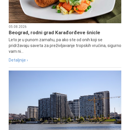
05.08.2026
Beograd, rodni grad Karađorđeve šnicle
Leto je u punom zamahu, pa ako ste od onih koji se
pridržavaju saveta za preživljavanje tropskih vrućina, sigurno
vam ni...
Detaljnije ›