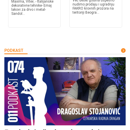
Već deset godina uspešno
Maxima, Vitex..- Italijanske
nudimo prodaju i ugradnju
dekorativne tehnike- Emaj
FAKRO krovnih prozora na
lakovi za drvo i metal-
teritoriji Beogra...
Sandol...
PODKAST