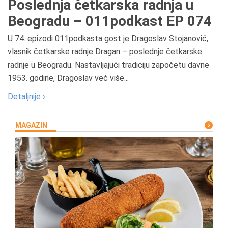
Poslednja četkarska radnja u
Beogradu – 011podkast EP 074
U 74. epizodi 011podkasta gost je Dragoslav Stojanović,
vlasnik četkarske radnje Dragan – poslednje četkarske
radnje u Beogradu. Nastavljajući tradiciju započetu davne
1953. godine, Dragoslav već više...
Detaljnije ›
MAGAZIN