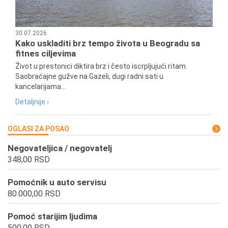
30.07.2026
Kako uskladiti brz tempo života u Beogradu sa
fitnes ciljevima
Život u prestonici diktira brz i često iscrpljujući ritam.
Saobraćajne gužve na Gazeli, dugi radni sati u
kancelarijama...
Detaljnije ›
OGLASI ZA POSAO
Negovateljica / negovatelj
348,00 RSD
Pomoćnik u auto servisu
80.000,00 RSD
Pomoć starijim ljudima
500,00 RSD