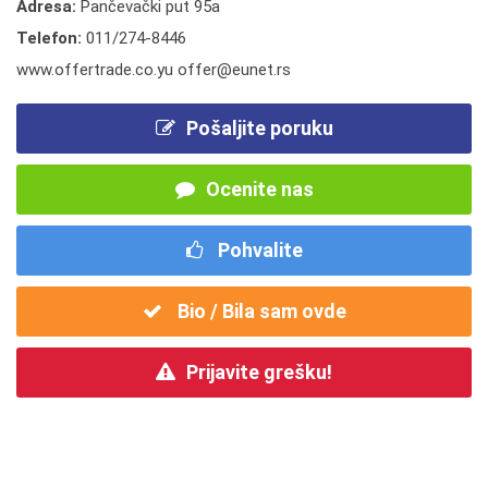
Adresa:
Pančevački put 95a
Telefon:
011/274-8446
www.offertrade.co.yu offer@eunet.rs
Pošaljite poruku
Ocenite nas
Pohvalite
Bio / Bila sam ovde
Prijavite grešku!