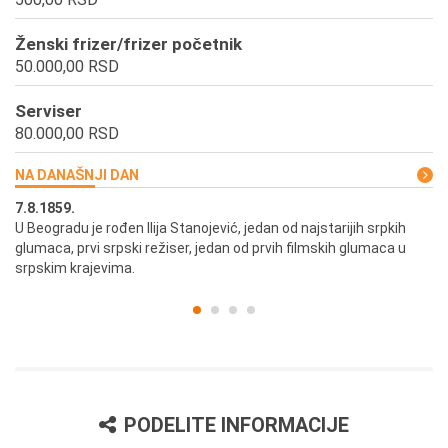
Ženski frizer/frizer početnik
50.000,00 RSD
Serviser
80.000,00 RSD
NA DANAŠNJI DAN
7.8.1859.
7.
U Beogradu je rođen Ilija Stanojević, jedan od najstarijih srpkih
U 
glumaca, prvi srpski režiser, jedan od prvih filmskih glumaca u
re
srpskim krajevima.
PODELITE INFORMACIJE