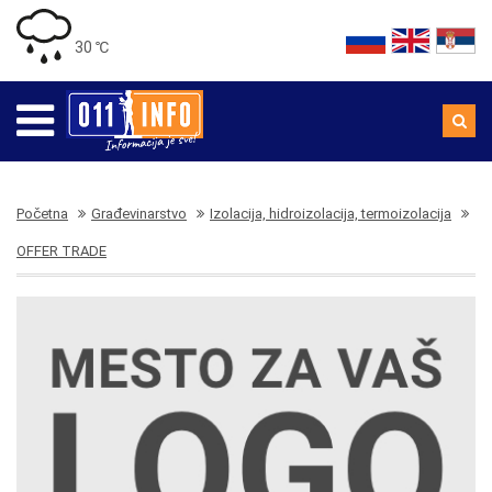
30 ℃
Početna
Građevinarstvo
Izolacija, hidroizolacija, termoizolacija
OFFER TRADE