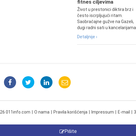
fitnes ciljevima
Život u prestonici diktira brz i
često iscrpljujući ritam.
Saobraćajne gužve na Gazeli,
dugi radni sati u kancelarijama.
Detaljnije ›
026 011info.com
O nama
Pravila korišćenja
Impressum
E-mail
Pišite