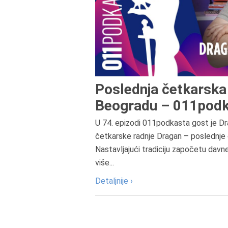
Poslednja četkarska 
Beogradu – 011podk
U 74. epizodi 011podkasta gost je Dr
četkarske radnje Dragan – poslednje 
Nastavljajući tradiciju započetu davn
više...
Detaljnije ›