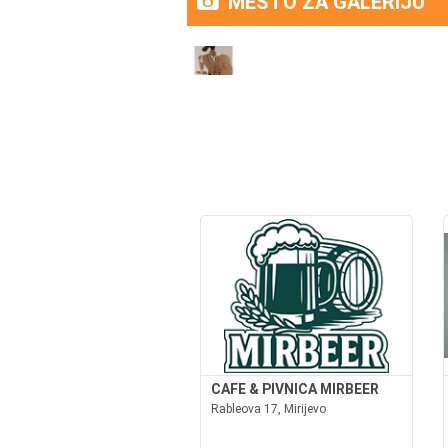
MESTO ZA GALERIJU
CAFE & PIVNICA MIRBEER
Rableova 17, Mirijevo