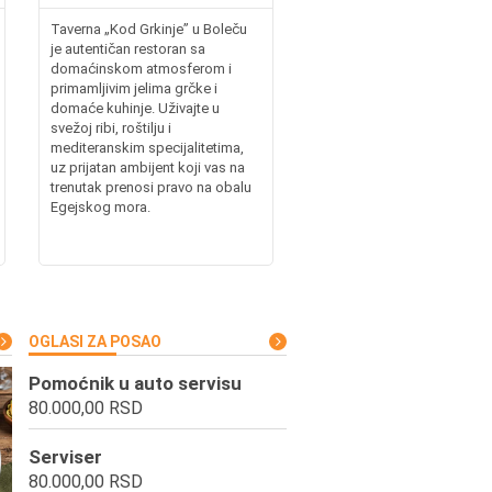
Taverna „Kod Grkinje” u Boleču
je autentičan restoran sa
domaćinskom atmosferom i
primamljivim jelima grčke i
domaće kuhinje. Uživajte u
svežoj ribi, roštilju i
mediteranskim specijalitetima,
uz prijatan ambijent koji vas na
trenutak prenosi pravo na obalu
Egejskog mora.
OGLASI ZA POSAO
Pomoćnik u auto servisu
80.000,00 RSD
Serviser
80.000,00 RSD