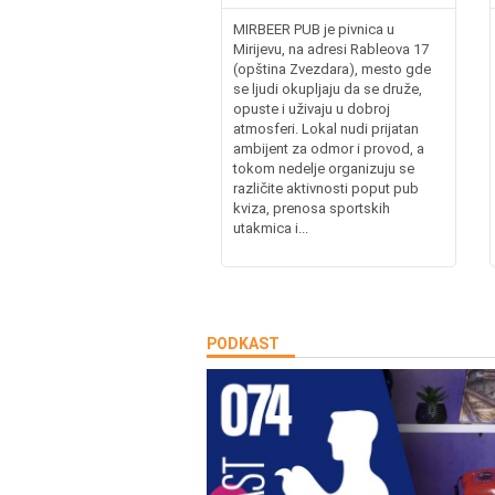
MIRBEER PUB je pivnica u
Mirijevu, na adresi Rableova 17
(opština Zvezdara), mesto gde
se ljudi okupljaju da se druže,
opuste i uživaju u dobroj
atmosferi. Lokal nudi prijatan
ambijent za odmor i provod, a
tokom nedelje organizuju se
različite aktivnosti poput pub
kviza, prenosa sportskih
utakmica i...
PODKAST