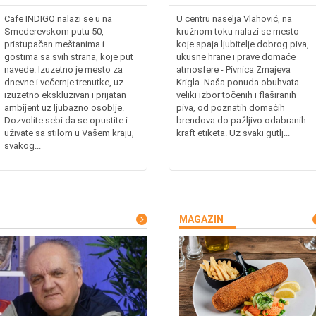
Cafe INDIGO nalazi se u na
U centru naselja Vlahović, na
Smederevskom putu 50,
kružnom toku nalazi se mesto
pristupačan meštanima i
koje spaja ljubitelje dobrog piva,
gostima sa svih strana, koje put
ukusne hrane i prave domaće
navede. Izuzetno je mesto za
atmosfere - Pivnica Zmajeva
dnevne i večernje trenutke, uz
Krigla. Naša ponuda obuhvata
izuzetno ekskluzivan i prijatan
veliki izbor točenih i flaširanih
ambijent uz ljubazno osoblje.
piva, od poznatih domaćih
Dozvolite sebi da se opustite i
brendova do pažljivo odabranih
uživate sa stilom u Vašem kraju,
kraft etiketa. Uz svaki gutlj...
svakog...
MAGAZIN