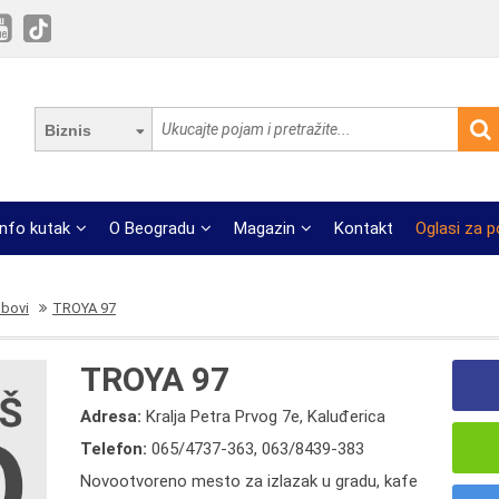
Biznis
Info kutak
O Beogradu
Magazin
Kontakt
Oglasi za 
ubovi
TROYA 97
TROYA 97
Adresa:
Kralja Petra Prvog 7e, Kaluđerica
Telefon:
065/4737-363
,
063/8439-383
Novootvoreno mesto za izlazak u gradu, kafe