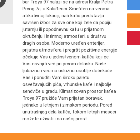
bar Troya 97 nalazi se na adresi Kralja Petra
Prvog 7a, u Kaluđerici. Smešten na veoma
atrkativnoj lokaciji, naš kafić predstavlja
savršen izbor za sve one koji žele da popiju
jutarnju ili popodnevnu kafu u prijatnom
okruženju i intimnoj atmosferi, u društvu
dragih osoba. Moderno uređen enterijer,
prijatna atmosfera i pregršt pozitivne energije
očekuje Vas u jedinstvenom kafiću koji će
Vas osvojiti već pri prvom dolasku. Naše
ljubazno i veoma uslužno osoblje dočekaće
Vas i ponuditi Vam široku paletu
osvežavajućih pića, vrhunske kafe i najbolje
sendviče u gradu. Klimatizovan prostor kafea
Troya 97 pružiće Vam prijatan boravak,
jednako u letnjem i zimskom periodu. Pored
unutrašnjeg dela kafića, tokom letnjih meseci
možete uživati i na našoj prost...