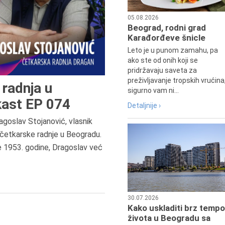
05.08.2026
Beograd, rodni grad
Karađorđeve šnicle
Leto je u punom zamahu, pa
ako ste od onih koji se
pridržavaju saveta za
preživljavanje tropskih vrućina
radnja u
sigurno vam ni...
ast EP 074
Detaljnije ›
agoslav Stojanović, vlasnik
8.8.2013.
četkarske radnje u Beogradu.
Preminuo je Dejan Kosanović,
e 1953. godine, Dragoslav već
istoričar filma, filmski reditelj,
profesor i dekan Fakulteta dram
umetnosti u Beogradu.
30.07.2026
Kako uskladiti brz tempo
života u Beogradu sa