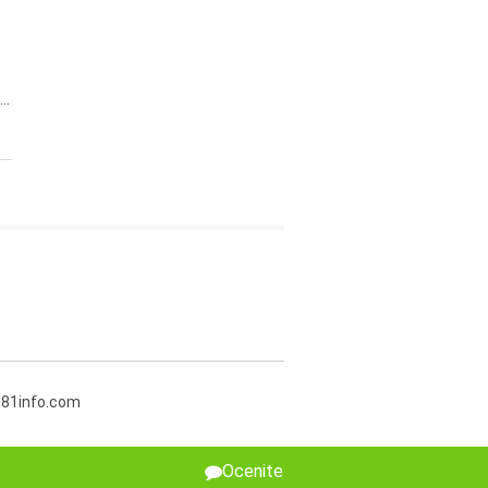
..
381info.com
Ocenite