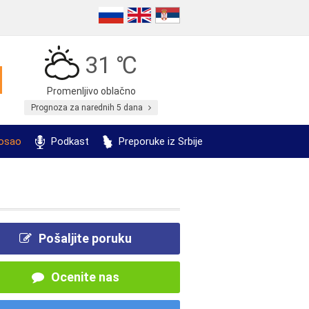
31 ℃
Promenljivo oblačno
Prognoza za narednih 5 dana
posao
Podkast
Preporuke iz Srbije
Pošaljite poruku
Ocenite nas