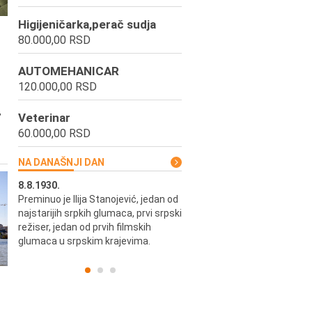
Higijeničarka,perač sudja
80.000,00 RSD
AUTOMEHANICAR
120.000,00 RSD
,
Veterinar
60.000,00 RSD
NA DANAŠNJI DAN
8.8.1930.
8.8.1898.
Preminuo je Ilija Stanojević, jedan od
U Beogradu je rođen Pavle Biha
najstarijih srpkih glumaca, prvi srpski
književnik i izdavač.
skih
režiser, jedan od prvih filmskih
glumaca u srpskim krajevima.