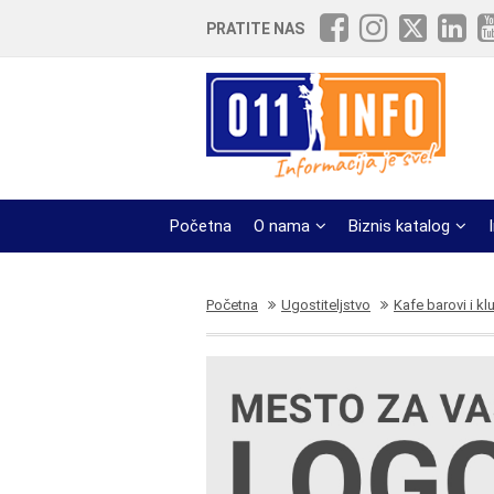
PRATITE NAS
Početna
O nama
Biznis katalog
Početna
Ugostiteljstvo
Kafe barovi i kl