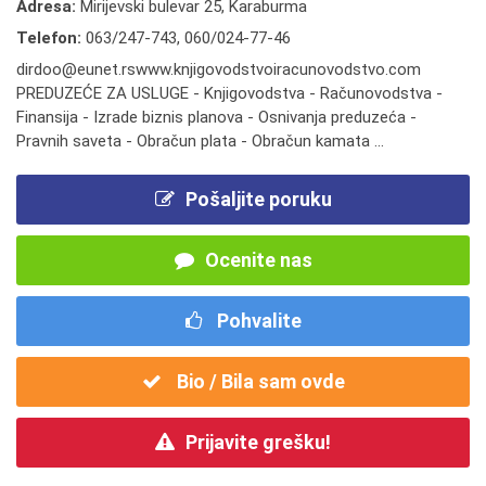
Adresa:
Mirijevski bulevar 25, Karaburma
Telefon:
063/247-743
,
060/024-77-46
dirdoo@eunet.rswww.knjigovodstvoiracunovodstvo.com
PREDUZEĆE ZA USLUGE - Knjigovodstva - Računovodstva -
Finansija - Izrade biznis planova - Osnivanja preduzeća -
Pravnih saveta - Obračun plata - Obračun kamata ...
Pošaljite poruku
Ocenite nas
Pohvalite
Bio / Bila sam ovde
Prijavite grešku!