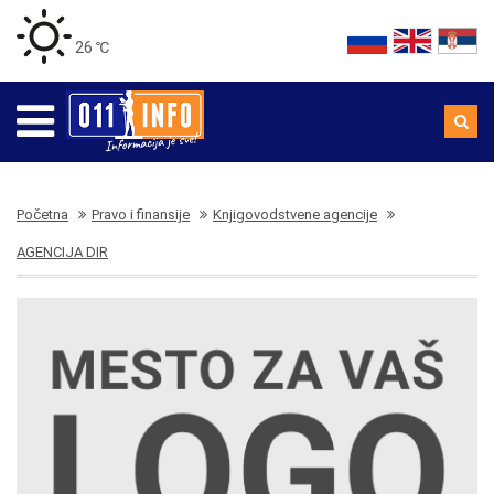
26 ℃
Početna
Pravo i finansije
Knjigovodstvene agencije
AGENCIJA DIR