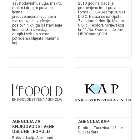
savetodavnih usluga, makro,
2010 godine, kada je
malim i drugim pravnim
promenjeno ime i pravna
licima i
forma u LIBRO&amp;CONTI
preduzetnicima.Ispunjava
D.O.O. Nalazi se na Opštini
sve uslove za vođenje
Zvezdara u Naselju Mirijevo
poslovnih knjiga sastavljanje
u Ulici Teodora Mirijevskog
finansijskih izveštaja i
br. 11/5a. Osnovna delatnost
drugih izeštaja prema
LIBRO&amp;CON...
potrebama klijenta. Nudimo
knj...
AGENCIJA ZA
AGENCIJA KAP
KNJIGOVODSTVENE
Dimitrija Tucovića 115, lokal
USLUGE LEOPOLD
5, Zvezdara
Bulevar kralja Aleksandra