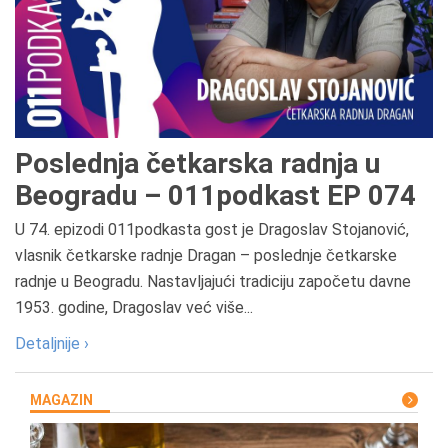
Poslednja četkarska radnja u
Beogradu – 011podkast EP 074
U 74. epizodi 011podkasta gost je Dragoslav Stojanović,
vlasnik četkarske radnje Dragan – poslednje četkarske
radnje u Beogradu. Nastavljajući tradiciju započetu davne
1953. godine, Dragoslav već više...
Detaljnije ›
MAGAZIN