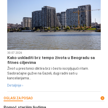
30.07.2026
Kako uskladiti brz tempo života u Beogradu sa
fitnes ciljevima
Život u prestonici diktira brz i često iscrpljujući ritam.
Saobraćajne gužve na Gazeli, dugi radni sati u
kancelarijama...
Detaljnije ›
OGLASI ZA POSAO
Pomoć starijim ljudima