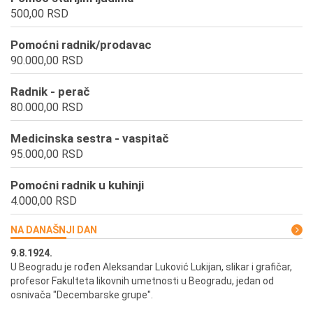
500,00 RSD
Pomoćni radnik/prodavac
90.000,00 RSD
Radnik - perač
80.000,00 RSD
Medicinska sestra - vaspitač
95.000,00 RSD
Pomoćni radnik u kuhinji
4.000,00 RSD
NA DANAŠNJI DAN
9.8.1924.
9.
U Beogradu je rođen Aleksandar Luković Lukijan, slikar i grafičar,
Pr
profesor Fakulteta likovnih umetnosti u Beogradu, jedan od
a,
osnivača "Decembarske grupe".