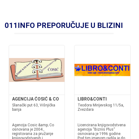
011INFO PREPORUČUJE U BLIZINI
AGENCIJA ĆOSIĆ & CO
LIBRO&CONTI
Slanački put 63, Višnjička
Teodora Mirijevskog 11/5a,
banja
Zvezdara
Agencija Cosic &amp; Co
Licencirana knjigovodstvena
osnovana je 2004.,
agencija “Biznis Plus“
registovana za pružanje
osnovana je 1996 godine.
knjigovodstvenih i
Pod tim imenom radila je do