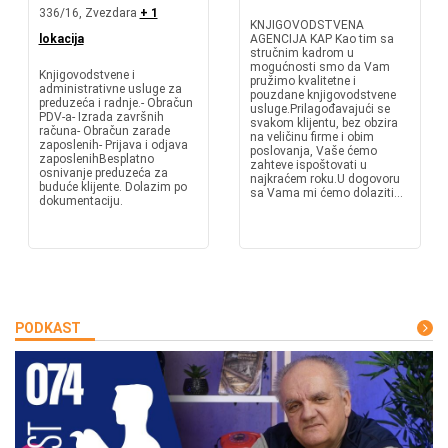
336/16, Zvezdara
+ 1
KNJIGOVODSTVENA
lokacija
AGENCIJA KAP Kao tim sa
stručnim kadrom u
mogućnosti smo da Vam
Knjigovodstvene i
pružimo kvalitetne i
administrativne usluge za
pouzdane knjigovodstvene
preduzeća i radnje.- Obračun
usluge.Prilagođavajući se
PDV-a- Izrada završnih
svakom klijentu, bez obzira
računa- Obračun zarade
na veličinu firme i obim
zaposlenih- Prijava i odjava
poslovanja, Vaše ćemo
zaposlenihBesplatno
zahteve ispoštovati u
osnivanje preduzeća za
najkraćem roku.U dogovoru
buduće klijente. Dolazim po
sa Vama mi ćemo dolaziti...
dokumentaciju.
PODKAST