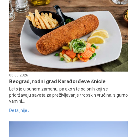
05.08.2026
Beograd, rodni grad Karađorđeve šnicle
Leto je u punom zamahu, pa ako ste od onih koji se
pridržavaju saveta za preživljavanje tropskih vrućina, sigurno
vam ni...
Detaljnije ›