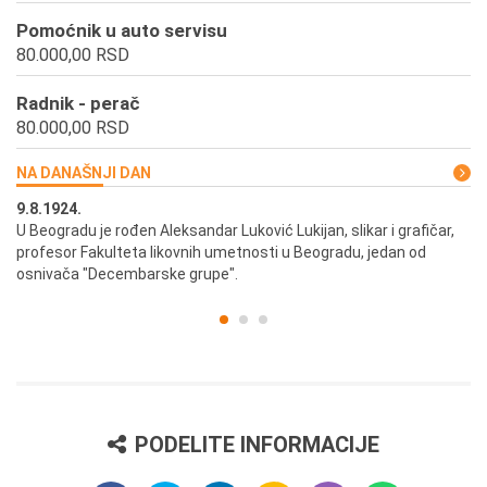
Pomoćnik u auto servisu
80.000,00 RSD
Radnik - perač
80.000,00 RSD
NA DANAŠNJI DAN
9.8.1924.
9.
U Beogradu je rođen Aleksandar Luković Lukijan, slikar i grafičar,
Pr
profesor Fakulteta likovnih umetnosti u Beogradu, jedan od
a,
osnivača "Decembarske grupe".
PODELITE INFORMACIJE