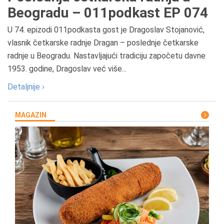
Beogradu – 011podkast EP 074
U 74. epizodi 011podkasta gost je Dragoslav Stojanović,
vlasnik četkarske radnje Dragan – poslednje četkarske
radnje u Beogradu. Nastavljajući tradiciju započetu davne
1953. godine, Dragoslav već više...
Detaljnije ›
MAGAZIN