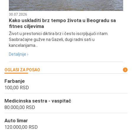
30.07.2026
Kako uskladiti brz tempo života u Beogradu sa
fitnes ciljevima
Život u prestonici diktira brz i često iscrpljujući ritam.
Saobraćajne gužve na Gazeli, dugi radni sati u
kancelarijama...
Detaljnije ›
OGLASI ZA POSAO
Farbanje
100,00 RSD
Medicinska sestra - vaspitač
80.000,00 RSD
Auto limar
120.000,00 RSD