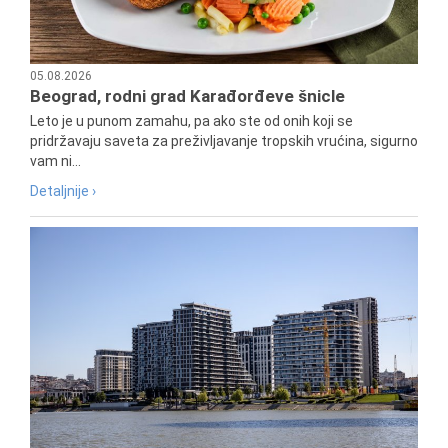
05.08.2026
Beograd, rodni grad Karađorđeve šnicle
Leto je u punom zamahu, pa ako ste od onih koji se
pridržavaju saveta za preživljavanje tropskih vrućina, sigurno
vam ni...
Detaljnije ›