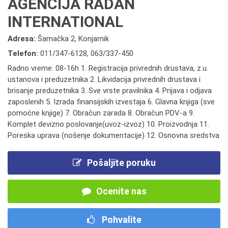
AGENCIJA RADAN
INTERNATIONAL
Adresa:
Šamačka 2, Konjarnik
Telefon:
011/347-6128
,
063/337-450
Radno vreme: 08-16h 1. Registracija privrednih drustava, z.u.
ustanova i preduzetnika 2. Likvidacija privrednih drustava i
brisanje preduzetnika 3. Sve vrste pravilnika 4. Prijava i odjava
zaposlenih 5. Izrada finansijskih izvestaja 6. Glavna knjiga (sve
pomoćne knjige) 7. Obračun zarada 8. Obračun PDV-a 9.
Komplet devizno poslovanje(uvoz-izvoz) 10. Proizvodnja 11.
Poreska uprava (nošenje dokumentacije) 12. Osnovna sredstva
Pošaljite poruku
Ocenite nas
Pohvalite