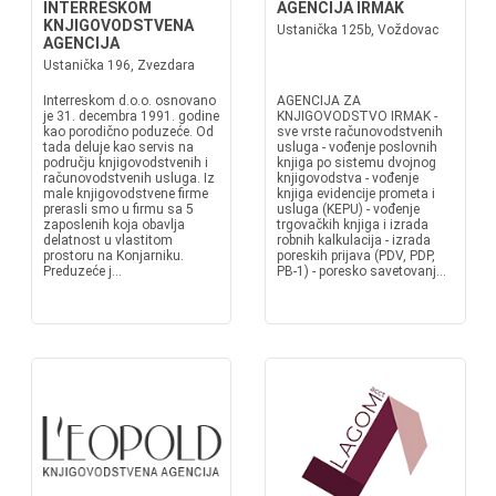
INTERRESKOM
AGENCIJA IRMAK
KNJIGOVODSTVENA
Ustanička 125b, Voždovac
AGENCIJA
Ustanička 196, Zvezdara
Interreskom d.o.o. osnovano
AGENCIJA ZA
je 31. decembra 1991. godine
KNJIGOVODSTVO IRMAK -
kao porodično poduzeće. Od
sve vrste računovodstvenih
tada deluje kao servis na
usluga - vođenje poslovnih
području knjigovodstvenih i
knjiga po sistemu dvojnog
računovodstvenih usluga. Iz
knjigovodstva - vođenje
male knjigovodstvene firme
knjiga evidencije prometa i
prerasli smo u firmu sa 5
usluga (KEPU) - vođenje
zaposlenih koja obavlja
trgovačkih knjiga i izrada
delatnost u vlastitom
robnih kalkulacija - izrada
prostoru na Konjarniku.
poreskih prijava (PDV, PDP,
Preduzeće j...
PB-1) - poresko savetovanj...