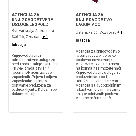
AGENCIJA ZA
AGENCIJA ZA
KNJIGOVODSTVENE
KNJIGOVODSTVO
USLUGE LEOPOLD
LAGOM ACCT
Bulevar kralja Aleksandra
Ustanička 63, Voždovac
+ 1
336/16, Zvezdara
+ 1
lokacija
lokacija
Agencija za knjigovodstvo,
Knjigovodstvene i
računovodstvo, poresko i
administrativne usluge za
poslovno savetovanje.
preduzeća i radnje.- Obračun
Voždovac i Avala su mesta
PDV-a- Izrada završnih
na kojima nas mozete naći.
računa- Obračun zarade
Knjigovodstvene usluge za
zaposlenih- Prijava i odjava
preduzetnike, doo i
zaposlenihBesplatno
udruženja svih delatnosti.
osnivanje preduzeća za
Agencija sa dugogodišnjim
buduće klijente. Dolazim po
iskustvom u svim vrstama
dokumentaciju.
knjigovodstvenih poslova.
Vodimo računa o raču...