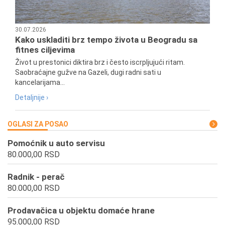
30.07.2026
Kako uskladiti brz tempo života u Beogradu sa
fitnes ciljevima
Život u prestonici diktira brz i često iscrpljujući ritam.
Saobraćajne gužve na Gazeli, dugi radni sati u
kancelarijama...
Detaljnije ›
OGLASI ZA POSAO
Pomoćnik u auto servisu
80.000,00 RSD
Radnik - perač
80.000,00 RSD
Prodavačica u objektu domaće hrane
95.000,00 RSD