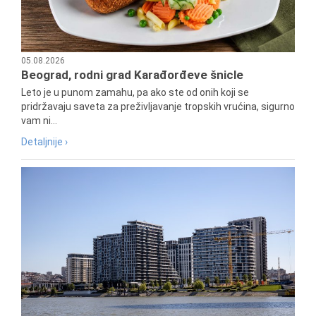
05.08.2026
Beograd, rodni grad Karađorđeve šnicle
Leto je u punom zamahu, pa ako ste od onih koji se
pridržavaju saveta za preživljavanje tropskih vrućina, sigurno
vam ni...
Detaljnije ›