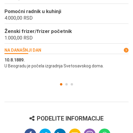
Pomoćni radnik u kuhinji
4.000,00 RSD
Ženski frizer/frizer početnik
1.000,00 RSD
NA DANAŠNJI DAN
10.8.1889.
10
U Beogradu je počela izgradnja Svetosavskog doma.
Ut
st
PODELITE INFORMACIJE