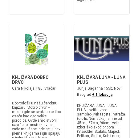
KNJIŽARA DOBRO
KNJIŽARA LUNA - LUNA
DRVO
PLUS
Cara Nikolaja II 86, Vračar
Jurija Gagarina 155b, Novi
Beograd
+ 1 lokacija
Dobrodošli u našu čarobnu
KNJIŽARA LUNA - LUNA
knjižaru "Dobro drvo" –
PLUS - veliki izbor
mestu gde se svaki posetilac
samolepljivih tapeta i vitraža
oseća kao deo velike
(d-c-fix Nemačka), širine od
porodice. Ovde smo stvorili
45cm, 67cm, 90cm - veliki
savršeno mesto za vas i
izbor školskog pribora
vaše mališane, gde se ljubav
(Staedtler, Stabilo, Maped,
prema knjigama i igri spajaju
Pelikan, Giotto, Koh-i-noor,
u jednoj toplini. Naša