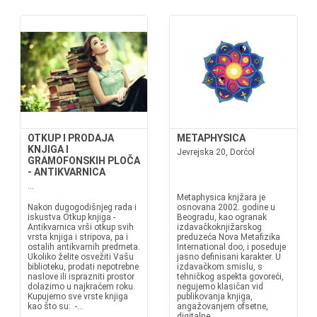
OTKUP I PRODAJA
METAPHYSICA
KNJIGA I
Jevrejska 20, Dorćol
GRAMOFONSKIH PLOČA
- ANTIKVARNICA
...
Metaphysica knjžara je
Nakon dugogodišnjeg rada i
osnovana 2002. godine u
iskustva Otkup knjiga -
Beogradu, kao ogranak
Antikvarnica vrši otkup svih
izdavačkoknjižarskog
vrsta knjiga i stripova, pa i
preduzeća Nova Metafizika
ostalih antikvarnih predmeta.
International doo, i poseduje
Ukoliko želite osvežiti Vašu
jasno definisani karakter. U
biblioteku, prodati nepotrebne
izdavačkom smislu, s
naslove ili isprazniti prostor
tehničkog aspekta govoreći,
dolazimo u najkraćem roku.
negujemo klasičan vid
Kupujemo sve vrste knjiga
publikovanja knjiga,
kao što su: -...
angažovanjem ofsetne,
digitalne...