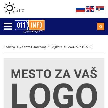
21 ℃
Početna
Zabava i umetnost
Knjižare
KNJIZARA PLATO