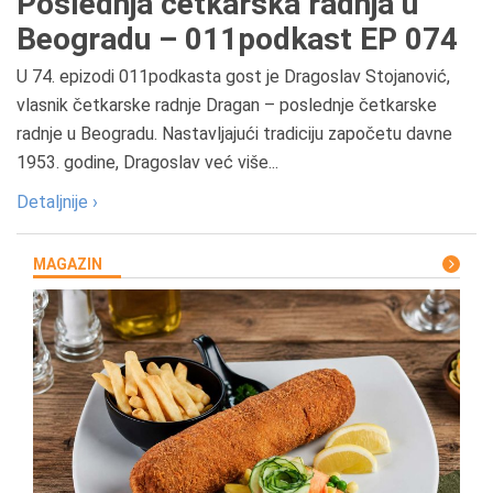
Poslednja četkarska radnja u
Beogradu – 011podkast EP 074
U 74. epizodi 011podkasta gost je Dragoslav Stojanović,
vlasnik četkarske radnje Dragan – poslednje četkarske
radnje u Beogradu. Nastavljajući tradiciju započetu davne
1953. godine, Dragoslav već više...
Detaljnije ›
MAGAZIN