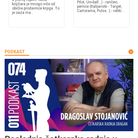
Pilot, Uni-ball...) - rančevi,
knjižara je mnogo više od
pernice (Italijanski - Target,
obične prodavnice knjiga. To
Cartorama, Pulse...) - veliki...
je oaza ma...
PODKAST