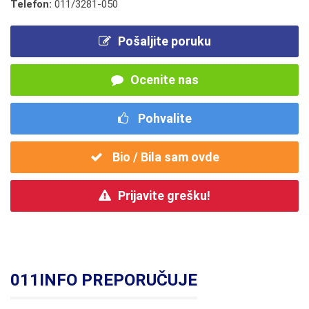
Telefon:
011/3281-050
Pošaljite poruku
Ocenite nas
Pohvalite
Bio / Bila sam ovde
Prijavite grešku!
011INFO PREPORUČUJE