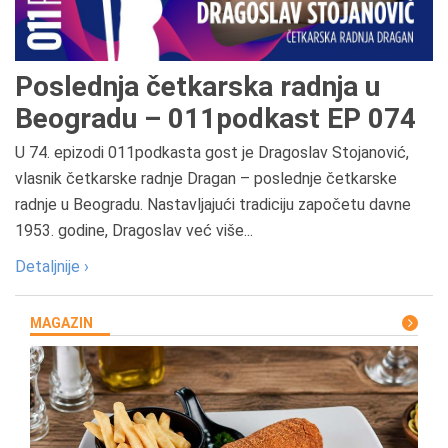
Poslednja četkarska radnja u
Beogradu – 011podkast EP 074
U 74. epizodi 011podkasta gost je Dragoslav Stojanović,
vlasnik četkarske radnje Dragan – poslednje četkarske
radnje u Beogradu. Nastavljajući tradiciju započetu davne
1953. godine, Dragoslav već više...
Detaljnije ›
MAGAZIN