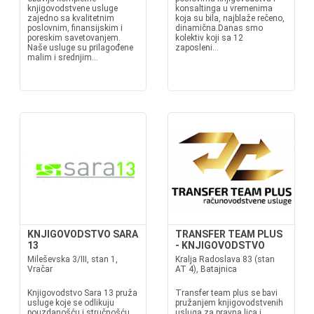
knjigovodstvene usluge
konsaltinga u vremenima
zajedno sa kvalitetnim
koja su bila, najblaže rečeno,
poslovnim, finansijskim i
dinamična.Danas smo
poreskim savetovanjem.
kolektiv koji sa 12
Naše usluge su prilagođene
zaposleni...
malim i srednjim...
KNJIGOVODSTVO SARA
TRANSFER TEAM PLUS
13
- KNJIGOVODSTVO
Mileševska 3/III, stan 1,
Kralja Radoslava 83 (stan
Vračar
AT 4), Batajnica
Knjigovodstvo Sara 13 pruža
Transfer team plus se bavi
usluge koje se odlikuju
pružanjem knjigovodstvenih
pouzdanošću i stručnošću,
usluga za pravna lica i