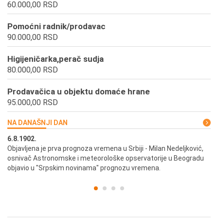
60.000,00 RSD
Pomoćni radnik/prodavac
90.000,00 RSD
Higijeničarka,perač sudja
80.000,00 RSD
Prodavačica u objektu domaće hrane
95.000,00 RSD
NA DANAŠNJI DAN
6.8.1902.
6.
ik
Objavljena je prva prognoza vremena u Srbiji - Milan Nedeljković,
Od
osnivač Astronomske i meteorološke opservatorije u Beogradu
Be
objavio u "Srpskim novinama" prognozu vremena.