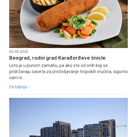
05.08.2026
Beograd, rodni grad Karađorđeve šnicle
Leto je u punom zamahu, pa ako ste od onih koji se
pridržavaju saveta za preživljavanje tropskih vrućina, sigurno
vam ni...
Detaljnije ›