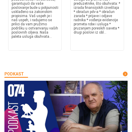
garantujući da vaše
preduzetnike, što obuhvata: *
poslovanje bude u potpunosti
izrada finansijskih izveštaja
usklađeno sa zakonskim
* obračun pdv-a * obračun
propisima. Vaš uspeh je i
zarada * prijave i odjave
naš uspeh, i radujemo se
radnika * vođenje evidencije
prilici da vam pružimo
prometa robe i usluga *
podršku u ostvarivanju vaših
pruzanjem poreskih saveta *
poslovnih ciljeva. Naša
drugi poslovi iz obl...
paleta usluga obuhvata...
PODKAST