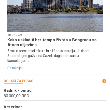
30.07.2026
Kako uskladiti brz tempo života u Beogradu sa
fitnes ciljevima
Život u prestonici diktira brz i često iscrpljujući ritam.
Saobraćajne gužve na Gazeli, dugi radni sati u
kancelarijama...
Detaljnije ›
OGLASI ZA POSAO
Radnik - perač
80.000,00 RSD
Veterinar