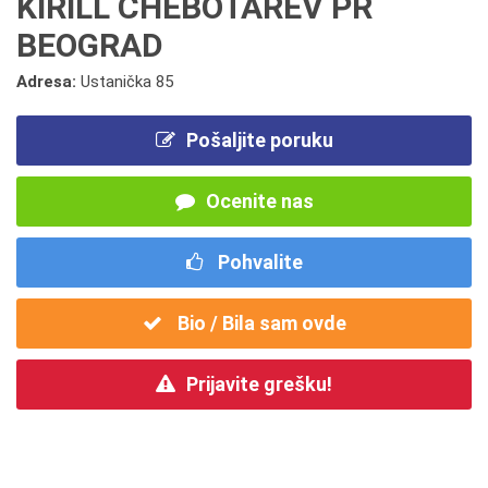
KIRILL CHEBOTAREV PR
BEOGRAD
Adresa:
Ustanička 85
Pošaljite poruku
Ocenite nas
Pohvalite
Bio / Bila sam ovde
Prijavite grešku!