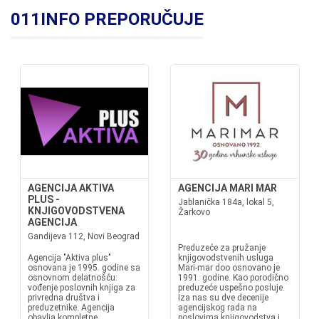
011INFO PREPORUČUJE
AGENCIJA AKTIVA
AGENCIJA MARI MAR
PLUS -
Jablanička 184a, lokal 5,
KNJIGOVODSTVENA
Žarkovo
AGENCIJA
Gandijeva 112, Novi Beograd
Preduzeće za pružanje
Agencija "Aktiva plus"
knjigovodstvenih usluga
osnovana je 1995. godine sa
Mari-mar doo osnovano je
osnovnom delatnošću:
1991. godine. Kao porodično
vođenje poslovnih knjiga za
preduzeće uspešno posluje.
privredna društva i
Iza nas su dve decenije
preduzetnike. Agencija
agencijskog rada na
obavlja kompletne
poslovima knjigovodstva i