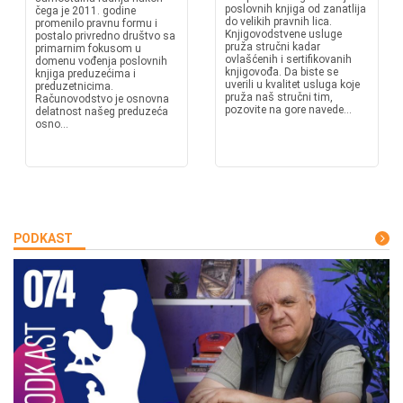
poslovnih knjiga od zanatlija
čega je 2011. godine
do velikih pravnih lica.
promenilo pravnu formu i
Knjigovodstvene usluge
postalo privredno društvo sa
pruža stručni kadar
primarnim fokusom u
ovlašćenih i sertifikovanih
domenu vođenja poslovnih
knjigovođa. Da biste se
knjiga preduzećima i
uverili u kvalitet usluga koje
preduzetnicima.
pruža naš stručni tim,
Računovodstvo je osnovna
pozovite na gore navede...
delatnost našeg preduzeća
osno...
PODKAST