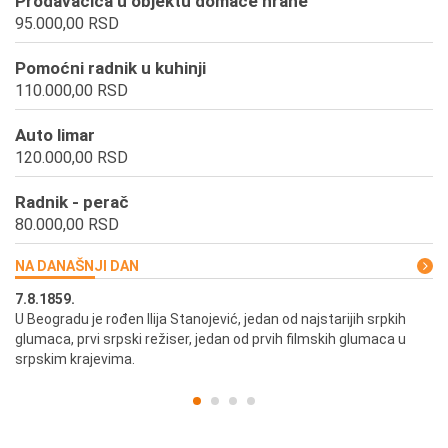
Prodavačica u objektu domaće hrane
95.000,00 RSD
Pomoćni radnik u kuhinji
110.000,00 RSD
Auto limar
120.000,00 RSD
Radnik - perač
80.000,00 RSD
NA DANAŠNJI DAN
7.8.1859.
7.
U Beogradu je rođen Ilija Stanojević, jedan od najstarijih srpkih
U 
glumaca, prvi srpski režiser, jedan od prvih filmskih glumaca u
re
srpskim krajevima.