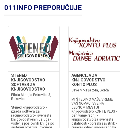
011INFO PREPORUČUJE
STENED
AGENCIJA ZA
KNJIGOVODSTVO -
KNJIGOVODSTVO
SOFTVER ZA
KONTO PLUS
KNJIGOVODSTVO
Save Mrkalja 24a, Borča
Pilota Mihajla Petrovića 3,
Rakovica
MI ŠTEDIMO VAŠE VREME I
VAŠ NOVAC! SVE NA
Stened knjigovodstvo :-
JEDNOM MESTU!
izrada softvera za
Knjigovodstvo KONTE PLUS -
računovodstvo - sve vrste
osnivanje radnji -
knjigovodstvenih usluga -
knjigovodstvo za sve vrste
vođenje poslovnih knjiga po
delatnosti - poreski savetnik -
sistemu prostog i dvojnog
prijave i odjavljivanje radnika