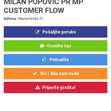
MILAN POPOVIĆ PR MP
CUSTOMER FLOW
Adresa:
Manastirska 21
Pošaljite poruku
Ocenite nas
Pohvalite
Bio / Bila sam ovde
Prijavite grešku!