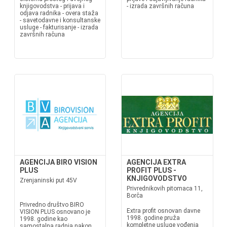
knjigovodstva - prijava i
- izrada završnih računa
odjava radnika - overa staža
- savetodavne i konsultanske
usluge - fakturisanje - izrada
završnih računa
AGENCIJA BIRO VISION
AGENCIJA EXTRA
PLUS
PROFIT PLUS -
KNJIGOVODSTVO
Zrenjaninski put 45V
Privrednikovih pitomaca 11,
Borča
Privredno društvo BIRO
Extra profit osnovan davne
VISION PLUS osnovano je
1998. godine pruža
1998. godine kao
kompletne usluge vođenja
samostalna radnja nakon