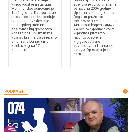
Preduzeće za pružanje
Naša knjigovodstvena
knjigovodstvenih usluga
agencija je porodična firma
Mari-mar doo osnovano je
osnovana 2006 godine.
1991. godine. Kao porodično
Upisana je 2020 godine u
preduzeće uspešno posluje.
Registar pružaoca
Iza nas su dve decenije
računovodstvenih usluga u
agencijskog rada na
APR-u pod brojem 1466/20.
poslovima knjigovodstva i
Za sve ove godine svojim
konsaltinga u vremenima
klijentima pružamo
koja su bila, najblaže rečeno,
računovodstvene,
dinamična.Danas smo
knjigovodstvene,
kolektiv koji sa 12
savetodavne i finansijske
zaposleni...
usluge. Opredeljenje su
nam...
PODKAST