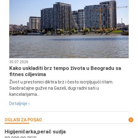
30.07.2026
Kako uskladiti brz tempo života u Beogradu sa
fitnes ciljevima
Život u prestonici diktira brz i često iscrpljujući ritam.
Saobraćajne gužve na Gazeli, dugi radni sati u
kancelarijama...
Detaljnije ›
OGLASI ZA POSAO
Higijeničarka,perač sudja