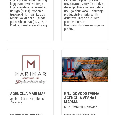
knjiga po sistemu dvojnog
kao i finansijsko i poresko
knjigovodstva - vođenje
savetovanje već više od dve
knjiga evidencije prometa i
decenije. Naša široka paleta
usluga (KEPU) - vođenje
usluga obuhvata: Osnivanje
trgovačkih knjiga i izrada
preduzetnika i privrednih
robnih kalkulacija - izrada
društava, likvidacije i sve
poreskih prijava (PDV, PDP,
promene u APR.
PB-1) - poresko savetovanj...
Računovodstvene usluge za
preduz...
AGENCIJA MARI MAR
KNJIGOVODSTVENA
AGENCIJA VESNA I
Jablanička 184a, lokal 5,
MARIJA
Žarkovo
Mile Dimić 23, Rakovica