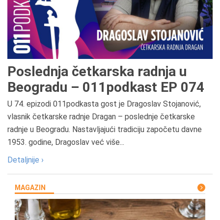
Poslednja četkarska radnja u
Beogradu – 011podkast EP 074
U 74. epizodi 011podkasta gost je Dragoslav Stojanović,
vlasnik četkarske radnje Dragan – poslednje četkarske
radnje u Beogradu. Nastavljajući tradiciju započetu davne
1953. godine, Dragoslav već više...
Detaljnije ›
MAGAZIN