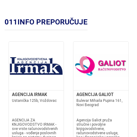
011INFO PREPORUČUJE
AGENCIJA IRMAK
AGENCIJA GALIOT
Ustanička 125b, Voždovac
Bulevar Mihaila Pupina 161,
Novi Beograd
AGENCIJA ZA
Agencija Galiot pruža
KNJIGOVODSTVO IRMAK -
stručne i povoljne
sve vrste računovodstvenih
knjigovodstvene,
usluga - vođenje poslovnih
računovodstvene usluge,