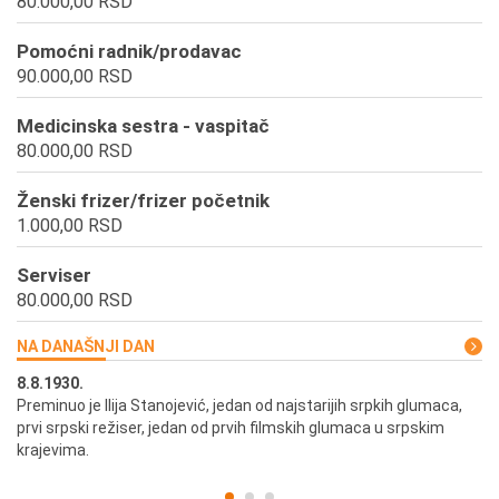
80.000,00 RSD
Pomoćni radnik/prodavac
90.000,00 RSD
Medicinska sestra - vaspitač
80.000,00 RSD
Ženski frizer/frizer početnik
1.000,00 RSD
Serviser
80.000,00 RSD
NA DANAŠNJI DAN
8.8.1930.
8.
Preminuo je Ilija Stanojević, jedan od najstarijih srpkih glumaca,
U 
prvi srpski režiser, jedan od prvih filmskih glumaca u srpskim
krajevima.