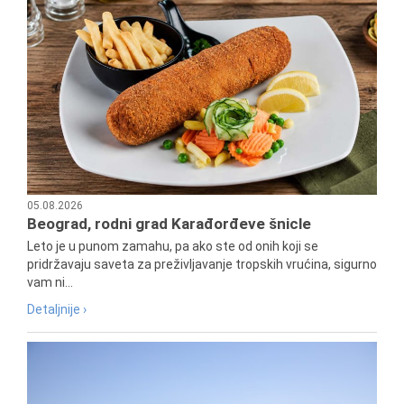
05.08.2026
Beograd, rodni grad Karađorđeve šnicle
Leto je u punom zamahu, pa ako ste od onih koji se
pridržavaju saveta za preživljavanje tropskih vrućina, sigurno
vam ni...
Detaljnije ›