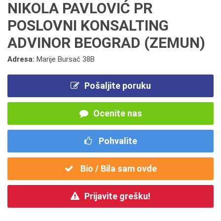
NIKOLA PAVLOVIĆ PR
POSLOVNI KONSALTING
ADVINOR BEOGRAD (ZEMUN)
Adresa:
Marije Bursać 38B
Pošaljite poruku
Ocenite nas
Pohvalite
Bio / Bila sam ovde
Prijavite grešku!