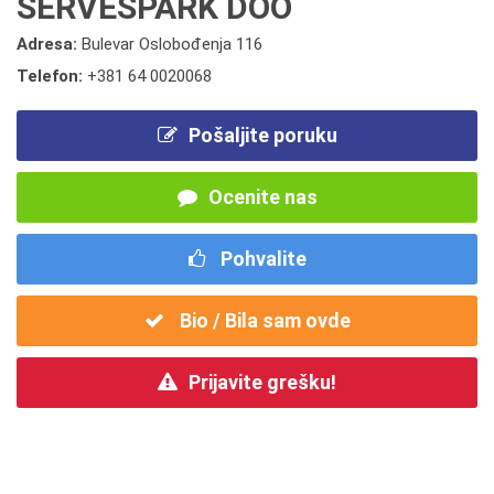
SERVESPARK DOO
Adresa:
Bulevar Oslobođenja 116
Telefon:
+381 64 0020068
Pošaljite poruku
Ocenite nas
Pohvalite
Bio / Bila sam ovde
Prijavite grešku!