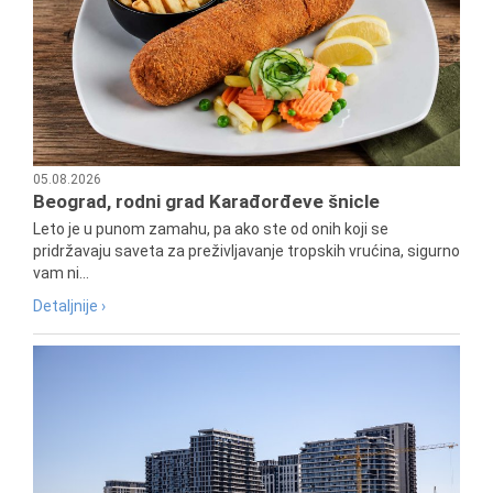
05.08.2026
Beograd, rodni grad Karađorđeve šnicle
Leto je u punom zamahu, pa ako ste od onih koji se
pridržavaju saveta za preživljavanje tropskih vrućina, sigurno
vam ni...
Detaljnije ›