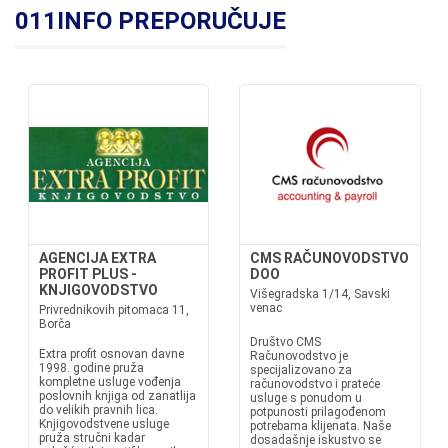
011INFO PREPORUČUJE
AGENCIJA EXTRA
CMS RAČUNOVODSTVO
PROFIT PLUS -
DOO
KNJIGOVODSTVO
Višegradska 1/14, Savski
venac
Privrednikovih pitomaca 11,
Borča
Društvo CMS
Extra profit osnovan davne
Računovodstvo je
1998. godine pruža
specijalizovano za
kompletne usluge vođenja
računovodstvo i prateće
poslovnih knjiga od zanatlija
usluge s ponudom u
do velikih pravnih lica.
potpunosti prilagođenom
Knjigovodstvene usluge
potrebama klijenata. Naše
pruža stručni kadar
dosadašnje iskustvo se