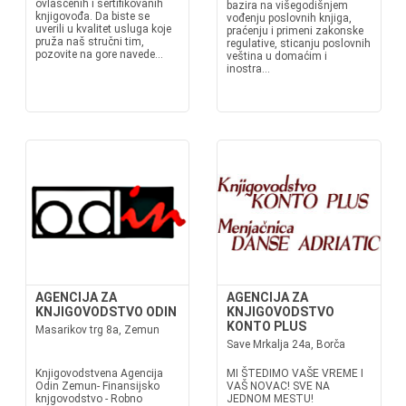
ovlašćenih i sertifikovanih
bazira na višegodišnjem
knjigovođa. Da biste se
vođenju poslovnih knjiga,
uverili u kvalitet usluga koje
praćenju i primeni zakonske
pruža naš stručni tim,
regulative, sticanju poslovnih
pozovite na gore navede...
veština u domaćim i
inostra...
AGENCIJA ZA
AGENCIJA ZA
KNJIGOVODSTVO ODIN
KNJIGOVODSTVO
KONTO PLUS
Masarikov trg 8a, Zemun
Save Mrkalja 24a, Borča
Knjigovodstvena Agencija
MI ŠTEDIMO VAŠE VREME I
Odin Zemun- Finansijsko
VAŠ NOVAC! SVE NA
knjgovodstvo - Robno
JEDNOM MESTU!