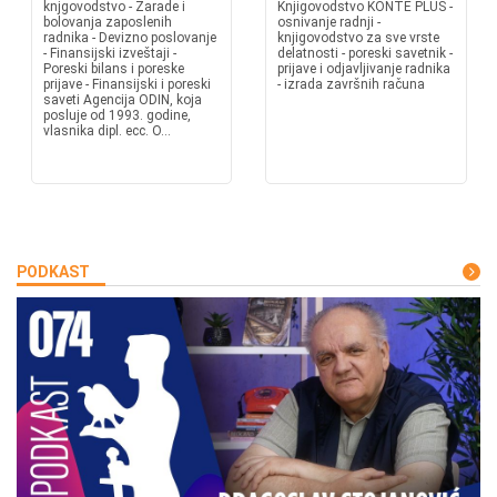
knjgovodstvo - Zarade i
Knjigovodstvo KONTE PLUS -
bolovanja zaposlenih
osnivanje radnji -
radnika - Devizno poslovanje
knjigovodstvo za sve vrste
- Finansijski izveštaji -
delatnosti - poreski savetnik -
Poreski bilans i poreske
prijave i odjavljivanje radnika
prijave - Finansijski i poreski
- izrada završnih računa
saveti Agencija ODIN, koja
posluje od 1993. godine,
vlasnika dipl. ecc. O...
PODKAST