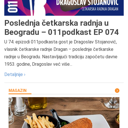
Poslednja četkarska radnja u
Beogradu – 011podkast EP 074
U 74. epizodi 011podkasta gost je Dragoslav Stojanović,
vlasnik četkarske radnje Dragan – poslednje četkarske
radnje u Beogradu. Nastavljajući tradiciju započetu davne
1953. godine, Dragoslav već više...
Detaljnije ›
MAGAZIN