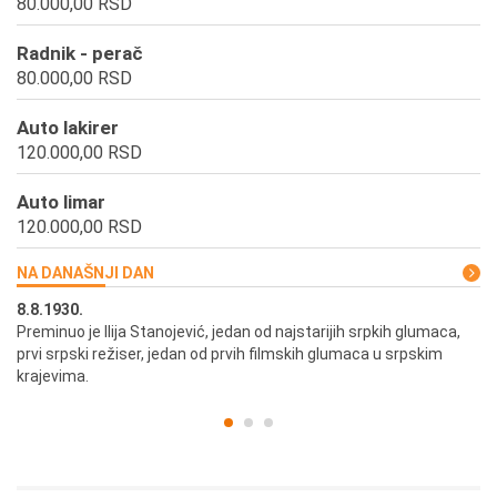
80.000,00 RSD
Radnik - perač
80.000,00 RSD
Auto lakirer
120.000,00 RSD
Auto limar
120.000,00 RSD
NA DANAŠNJI DAN
8.8.1930.
8.
Preminuo je Ilija Stanojević, jedan od najstarijih srpkih glumaca,
U 
prvi srpski režiser, jedan od prvih filmskih glumaca u srpskim
krajevima.