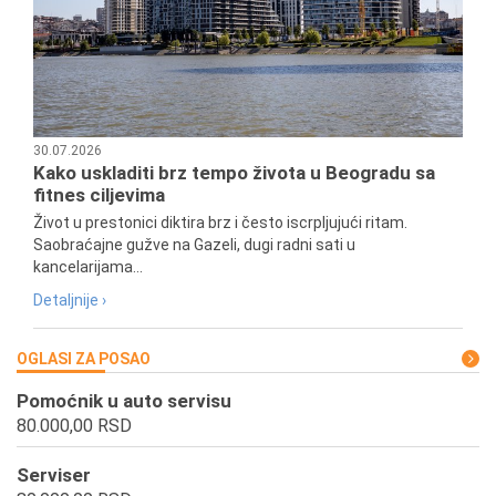
30.07.2026
Kako uskladiti brz tempo života u Beogradu sa
fitnes ciljevima
Život u prestonici diktira brz i često iscrpljujući ritam.
Saobraćajne gužve na Gazeli, dugi radni sati u
kancelarijama...
Detaljnije ›
OGLASI ZA POSAO
Pomoćnik u auto servisu
80.000,00 RSD
Serviser