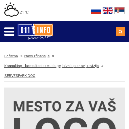
21 ℃
Početna
Pravo i finansije
Konsalting - konsultantske usluge, biznis planovi, revizija
SERVESPARK DOO