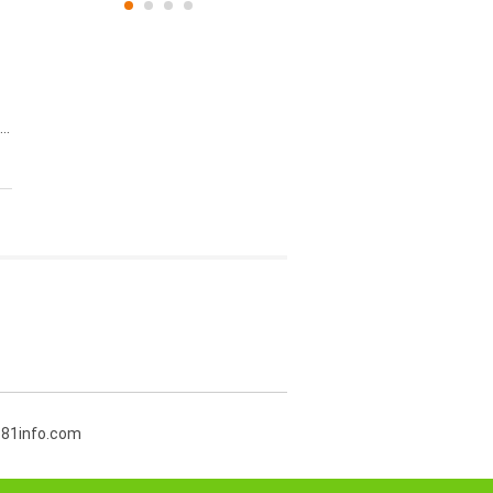
..
381info.com