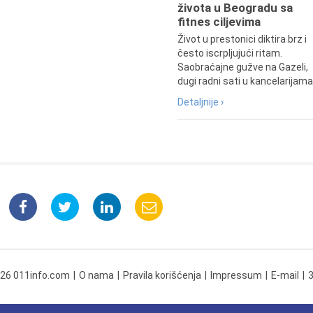
života u Beogradu sa
fitnes ciljevima
Život u prestonici diktira brz i
često iscrpljujući ritam.
Saobraćajne gužve na Gazeli,
dugi radni sati u kancelarijama.
Detaljnije ›
026 011info.com
O nama
Pravila korišćenja
Impressum
E-mail