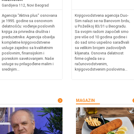
Gandijeva 112, Novi Beograd
Agencija "Aktiva plus" osnovana
Knjigovodstvena agencija Duo-
je 1995. godine sa osnovnom
Sim nalazi se na Banovom brdu,
delatnošću: vođenje poslovnih
u Požeškoj 83/31 u Beogradu.
knjiga za privredna društva i
Sa svojim radom započeli smo
preduzetnike. Agencija obavlja
pre više od 10 godina godine i
kompletne knjigovodstvene
do sad smo uspešno sarađivali
usluge zajedno sa kvalitetnim
sa velikim brojem zadovoljnih
poslovnim, finansijskim i
klijenata. Osnovna delatnost
poreskim savetovanjem. Naše
firme ogleda se u
usluge su prilagođene malim i
računovodstvenim,
srednjim...
knjigovodstvenim poslovima...
MAGAZIN