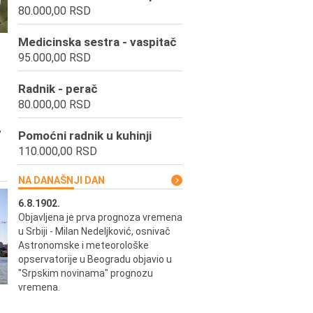
80.000,00 RSD
Medicinska sestra - vaspitač
95.000,00 RSD
Radnik - perač
80.000,00 RSD
,
Pomoćni radnik u kuhinji
110.000,00 RSD
NA DANAŠNJI DAN
6.8.1902.
6.8.2004.
Objavljena je prva prognoza vremena
Odigrana je košarkaška prijat
ik
u Srbiji - Milan Nedeljković, osnivač
utakmica između SCG i SAD 
e.
Astronomske i meteorološke
Beogradskoj Areni.
opservatorije u Beogradu objavio u
"Srpskim novinama" prognozu
vremena.