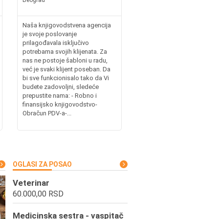
Naša knjigovodstvena agencija
je svoje poslovanje
prilagođavala isključivo
potrebama svojih klijenata. Za
nas ne postoje šabloni u radu,
već je svaki klijent poseban. Da
bi sve funkcionisalo tako da Vi
budete zadovoljni, sledeće
prepustite nama: - Robno i
finansijsko knjigovodstvo-
Obračun PDV-a-...
OGLASI ZA POSAO
Veterinar
60.000,00 RSD
Medicinska sestra - vaspitač