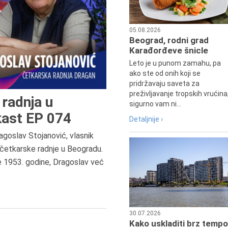
05.08.2026
Beograd, rodni grad
Karađorđeve šnicle
Leto je u punom zamahu, pa
ako ste od onih koji se
pridržavaju saveta za
preživljavanje tropskih vrućina
radnja u
sigurno vam ni...
ast EP 074
Detaljnije ›
agoslav Stojanović, vlasnik
6.8.2013.
četkarske radnje u Beogradu.
Preminula je Zorka Boljanović,
e 1953. godine, Dragoslav već
vazduhoplovni inženjer, predsedn
Udruženja žena pilota Jugoslavij
30.07.2026
Kako uskladiti brz tempo