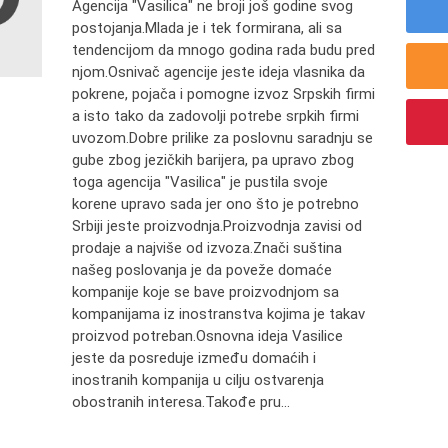
Agencija "Vasilica" ne broji još godine svog
postojanja.Mlada je i tek formirana, ali sa
tendencijom da mnogo godina rada budu pred
njom.Osnivač agencije jeste ideja vlasnika da
pokrene, pojača i pomogne izvoz Srpskih firmi
a isto tako da zadovolji potrebe srpkih firmi
uvozom.Dobre prilike za poslovnu saradnju se
gube zbog jezičkih barijera, pa upravo zbog
toga agencija "Vasilica" je pustila svoje
korene upravo sada jer ono što je potrebno
Srbiji jeste proizvodnja.Proizvodnja zavisi od
prodaje a najviše od izvoza.Znači suština
našeg poslovanja je da poveže domaće
kompanije koje se bave proizvodnjom sa
kompanijama iz inostranstva kojima je takav
proizvod potreban.Osnovna ideja Vasilice
jeste da posreduje između domaćih i
inostranih kompanija u cilju ostvarenja
obostranih interesa.Takođe pru...