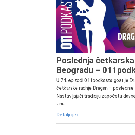
Poslednja četkarska 
Beogradu – 011podk
U 74. epizodi 011podkasta gost je Dr
četkarske radnje Dragan – poslednje 
Nastavljajući tradiciju započetu davn
više...
Detaljnije ›