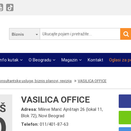
Biznis
Info kutak
O Beogradu
Magazin
Kontakt
Oglasi za 
onsultantske usluge, biznis planovi, revizija
VASILICA OFFICE
VASILICA OFFICE
Adresa:
Mileve Marić Ajnštajn 26 (lokal 11,
Blok 72), Novi Beograd
Telefon:
011/401-87-63