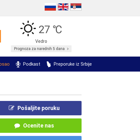
27 ℃
Vedro
Prognoza za narednih 5 dana
posao
Podkast
Preporuke iz Srbije
Pošaljite poruku
Ocenite nas