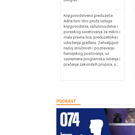
Knjigovodstveno preduzeće
Adria biro doo pruža usluge
knjigovodstva, računovodstva i
poreskog savetovanja za mikro i
mala pravna lica, preduzetnike i
udruženja građana. Zahvaljujući
našoj stručnosti i poznavanju
fiansijskog poslovanja, uz
savremena programska rešenja i
pračenje zakonskih propisa, u...
PODKAST