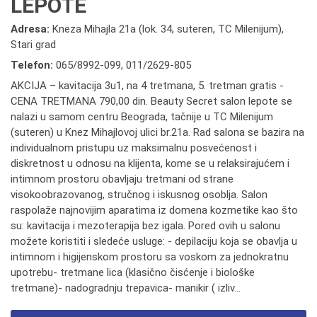
LEPOTE
Adresa:
Kneza Mihajla 21a (lok. 34, suteren, TC Milenijum),
Stari grad
Telefon:
065/8992-099
,
011/2629-805
AKCIJA – kavitacija 3u1, na 4 tretmana, 5. tretman gratis -
CENA TRETMANA 790,00 din. Beauty Secret salon lepote se
nalazi u samom centru Beograda, tačnije u TC Milenijum
(suteren) u Knez Mihajlovoj ulici br.21a. Rad salona se bazira na
individualnom pristupu uz maksimalnu posvećenost i
diskretnost u odnosu na klijenta, kome se u relaksirajućem i
intimnom prostoru obavljaju tretmani od strane
visokoobrazovanog, stručnog i iskusnog osoblja. Salon
raspolaže najnovijim aparatima iz domena kozmetike kao što
su: kavitacija i mezoterapija bez igala. Pored ovih u salonu
možete koristiti i sledeće usluge: - depilaciju koja se obavlja u
intimnom i higijenskom prostoru sa voskom za jednokratnu
upotrebu- tretmane lica (klasično čisćenje i biološke
tretmane)- nadogradnju trepavica- manikir ( izliv...