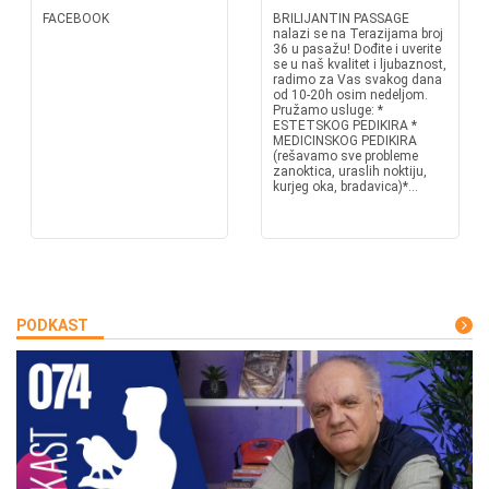
FACEBOOK
BRILIJANTIN PASSAGE
nalazi se na Terazijama broj
36 u pasažu! Dođite i uverite
se u naš kvalitet i ljubaznost,
radimo za Vas svakog dana
od 10-20h osim nedeljom.
Pružamo usluge: *
ESTETSKOG PEDIKIRA *
MEDICINSKOG PEDIKIRA
(rešavamo sve probleme
zanoktica, uraslih noktiju,
kurjeg oka, bradavica)*...
PODKAST