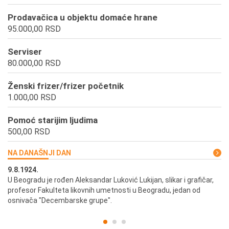
Prodavačica u objektu domaće hrane
95.000,00 RSD
Serviser
80.000,00 RSD
Ženski frizer/frizer početnik
1.000,00 RSD
Pomoć starijim ljudima
500,00 RSD
NA DANAŠNJI DAN
9.8.1924.
9.
U Beogradu je rođen Aleksandar Luković Lukijan, slikar i grafičar,
Pr
profesor Fakulteta likovnih umetnosti u Beogradu, jedan od
a,
osnivača "Decembarske grupe".