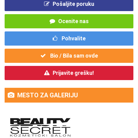
Pošaljite poruku
Ocenite nas
Pohvalite
Bio / Bila sam ovde
Prijavite grešku!
MESTO ZA GALERIJU