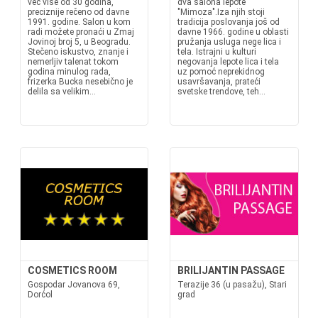
već više od 30 godina,
dva salona lepote
preciznije rečeno od davne
"Mimoza".Iza njih stoji
1991. godine. Salon u kom
tradicija poslovanja još od
radi možete pronaći u Zmaj
davne 1966. godine u oblasti
Jovinoj broj 5, u Beogradu.
pružanja usluga nege lica i
Stečeno iskustvo, znanje i
tela. Istrajni u kulturi
nemerljiv talenat tokom
negovanja lepote lica i tela
godina minulog rada,
uz pomoć neprekidnog
frizerka Bucka nesebično je
usavršavanja, prateći
delila sa velikim...
svetske trendove, teh...
COSMETICS ROOM
BRILIJANTIN PASSAGE
Gospodar Jovanova 69,
Terazije 36 (u pasažu), Stari
Dorćol
grad