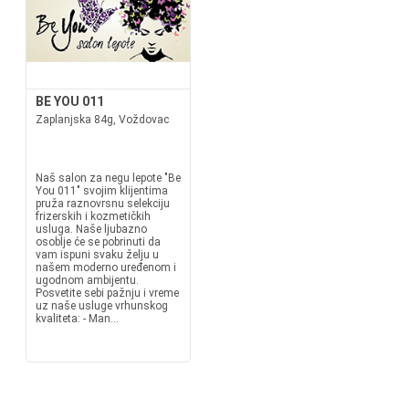
BE YOU 011
Zaplanjska 84g, Voždovac
Naš salon za negu lepote "Be
You 011" svojim klijentima
pruža raznovrsnu selekciju
frizerskih i kozmetičkih
usluga. Naše ljubazno
osoblje će se pobrinuti da
vam ispuni svaku želju u
našem moderno uređenom i
ugodnom ambijentu.
Posvetite sebi pažnju i vreme
uz naše usluge vrhunskog
kvaliteta: - Man...