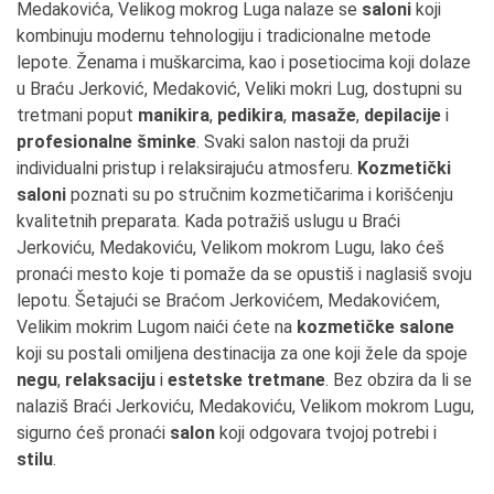
Medakovića, Velikog mokrog Luga nalaze se
saloni
koji
kombinuju modernu tehnologiju i tradicionalne metode
lepote. Ženama i muškarcima, kao i posetiocima koji dolaze
u Braću Jerković, Medaković, Veliki mokri Lug, dostupni su
tretmani poput
manikira
,
pedikira
,
masaže
,
depilacije
i
profesionalne šminke
. Svaki salon nastoji da pruži
individualni pristup i relaksirajuću atmosferu.
Kozmetički
saloni
poznati su po stručnim kozmetičarima i korišćenju
kvalitetnih preparata. Kada potražiš uslugu u Braći
Jerkoviću, Medakoviću, Velikom mokrom Lugu, lako ćeš
pronaći mesto koje ti pomaže da se opustiš i naglasiš svoju
lepotu. Šetajući se Braćom Jerkovićem, Medakovićem,
Velikim mokrim Lugom naići ćete na
kozmetičke salone
koji su postali omiljena destinacija za one koji žele da spoje
negu
,
relaksaciju
i
estetske tretmane
. Bez obzira da li se
nalaziš Braći Jerkoviću, Medakoviću, Velikom mokrom Lugu,
sigurno ćeš pronaći
salon
koji odgovara tvojoj potrebi i
stilu
.