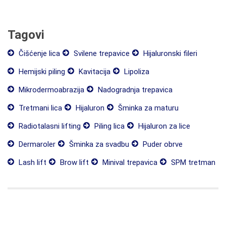
Tagovi
Čišćenje lica
Svilene trepavice
Hijaluronski fileri
Hemijski piling
Kavitacija
Lipoliza
Mikrodermoabrazija
Nadogradnja trepavica
Tretmani lica
Hijaluron
Šminka za maturu
Radiotalasni lifting
Piling lica
Hijaluron za lice
Dermaroler
Šminka za svadbu
Puder obrve
Lash lift
Brow lift
Minival trepavica
SPM tretman