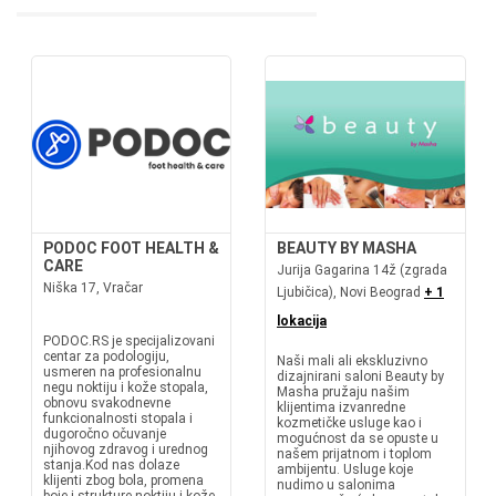
PODOC FOOT HEALTH &
BEAUTY BY MASHA
CARE
Jurija Gagarina 14ž (zgrada
Niška 17, Vračar
Ljubičica), Novi Beograd
+ 1
lokacija
PODOC.RS je specijalizovani
centar za podologiju,
Naši mali ali ekskluzivno
usmeren na profesionalnu
dizajnirani saloni Beauty by
negu noktiju i kože stopala,
Masha pružaju našim
obnovu svakodnevne
klijentima izvanredne
funkcionalnosti stopala i
kozmetičke usluge kao i
dugoročno očuvanje
mogućnost da se opuste u
njihovog zdravog i urednog
našem prijatnom i toplom
stanja.Kod nas dolaze
ambijentu. Usluge koje
klijenti zbog bola, promena
nudimo u salonima