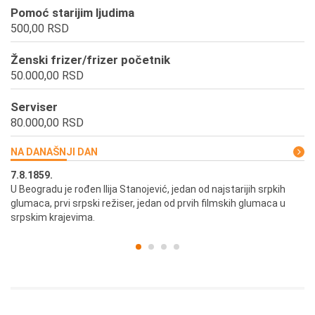
Pomoć starijim ljudima
500,00 RSD
Ženski frizer/frizer početnik
50.000,00 RSD
Serviser
80.000,00 RSD
NA DANAŠNJI DAN
7.8.1859.
7.
U Beogradu je rođen Ilija Stanojević, jedan od najstarijih srpkih
U 
glumaca, prvi srpski režiser, jedan od prvih filmskih glumaca u
re
srpskim krajevima.