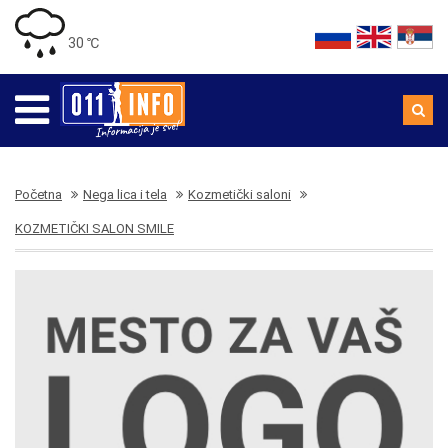
30 ℃
Početna
Nega lica i tela
Kozmetički saloni
KOZMETIČKI SALON SMILE