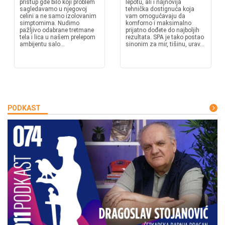
pristup gde bilo koji problem
lepotu, ali i najnovija
sagledavamo u njegovoj
tehnička dostignuća koja
celini a ne samo izolovanim
vam omogućavaju da
simptomima. Nudimo
komforno i maksimalno
pažljivo odabrane tretmane
prijatno dođete do najboljih
tela i lica u našem prelepom
rezultata. SPA je tako postao
ambijentu salo...
sinonim za mir, tišinu, urav...
PODKAST