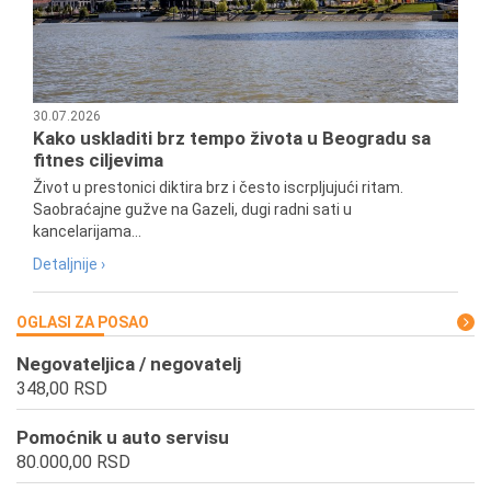
30.07.2026
Kako uskladiti brz tempo života u Beogradu sa
fitnes ciljevima
Život u prestonici diktira brz i često iscrpljujući ritam.
Saobraćajne gužve na Gazeli, dugi radni sati u
kancelarijama...
Detaljnije ›
OGLASI ZA POSAO
Negovateljica / negovatelj
348,00 RSD
Pomoćnik u auto servisu
80.000,00 RSD