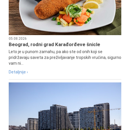
05.08.2026
Beograd, rodni grad Karađorđeve šnicle
Leto je u punom zamahu, pa ako ste od onih koji se
pridržavaju saveta za preživljavanje tropskih vrućina, sigurno
vam ni...
Detaljnije ›