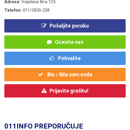
Adresa:
Vojislava Ilića 125
Telefon:
011/2830-238
Pošaljite poruku
Ocenite nas
Pohvalite
Bio / Bila sam ovde
Prijavite grešku!
011INFO PREPORUČUJE