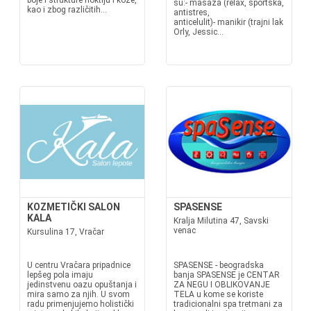
boje i strukture noktiju i kože,
su:- masaža (relax, sportska,
kao i zbog različitih...
antistres,
anticelulit)- manikir (trajni lak
Orly, Jessic...
KOZMETIČKI SALON
SPASENSE
KALA
Kralja Milutina 47, Savski
venac
Kursulina 17, Vračar
U centru Vračara pripadnice
SPASENSE - beogradska
lepšeg pola imaju
banja SPASENSE je CENTAR
jedinstvenu oazu opuštanja i
ZA NEGU I OBLIKOVANJE
mira samo za njih. U svom
TELA u kome se koriste
radu primenjujemo holistički
tradicionalni spa tretmani za