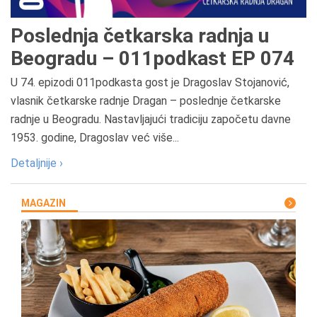
Poslednja četkarska radnja u
Beogradu – 011podkast EP 074
U 74. epizodi 011podkasta gost je Dragoslav Stojanović,
vlasnik četkarske radnje Dragan – poslednje četkarske
radnje u Beogradu. Nastavljajući tradiciju započetu davne
1953. godine, Dragoslav već više...
Detaljnije ›
MAGAZIN