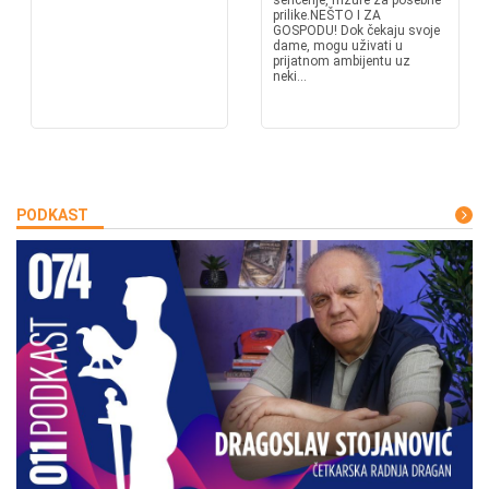
senčenje, frizure za posebne
prilike.NEŠTO I ZA
GOSPODU! Dok čekaju svoje
dame, mogu uživati u
prijatnom ambijentu uz
neki...
PODKAST