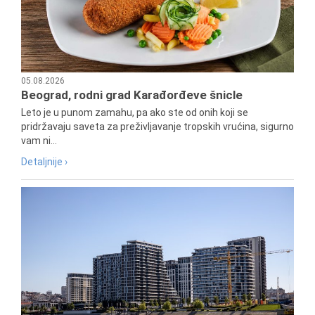
05.08.2026
Beograd, rodni grad Karađorđeve šnicle
Leto je u punom zamahu, pa ako ste od onih koji se
pridržavaju saveta za preživljavanje tropskih vrućina, sigurno
vam ni...
Detaljnije ›