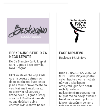
BESKRAJNO STUDIO ZA
FACE MIRIJEVO
NEGU LEPOTE
Rableova 19, Mirijevo
Đorđa Stanojevića 9, 8. sprat
51/1, zgrada Šeboj Belville,
Novi Beograd
BUDITE NAJLEPŠA VERZIJA
Ukoliko ste osoba koja kada
SEBE U srcu Mirijeva postoji
ode na beauty tretman voli
salon lepote u kome možete
da se oseća kod kuće, onda
uživati u jako lepom
je nas studio pravo mesto za
ambijentu, gde ćete dobiti
vas. Naš mali kutak nalazi
najbolju uslugu
se u Belvilu. Ulica Đorđa
najkvalitetnijim preparatima.
Stanojevića 9, zgrada Šeboj,
Mi pratimo najnovije svetske
sprat br.8. Budite sigurni da
trendove na ovom polju po
ce vas dočekati dobra
jako pristupačnim cenama
energija svih članova našeg