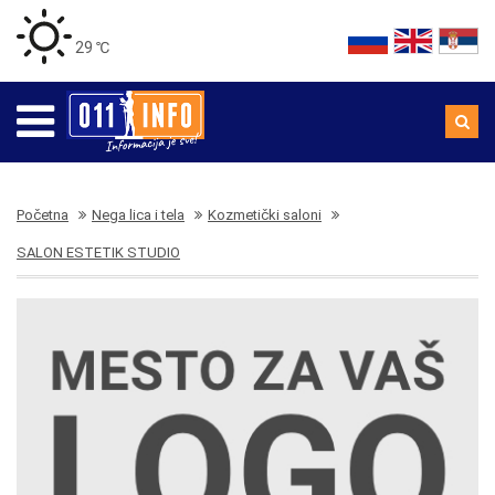
29 ℃
Početna
Nega lica i tela
Kozmetički saloni
SALON ESTETIK STUDIO