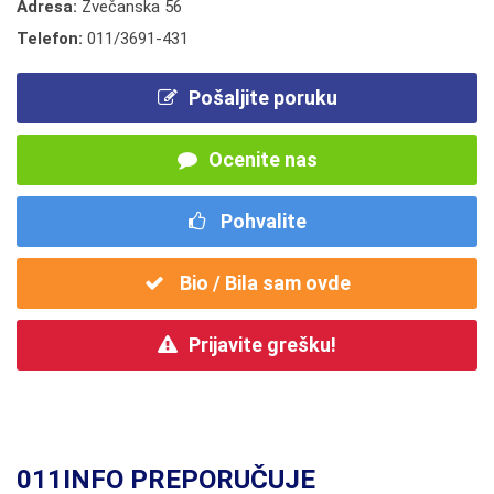
Adresa:
Zvečanska 56
Telefon:
011/3691-431
Pošaljite poruku
Ocenite nas
Pohvalite
Bio / Bila sam ovde
Prijavite grešku!
011INFO PREPORUČUJE