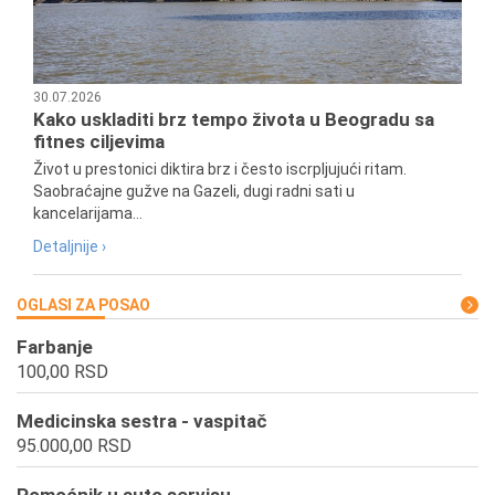
30.07.2026
Kako uskladiti brz tempo života u Beogradu sa
fitnes ciljevima
Život u prestonici diktira brz i često iscrpljujući ritam.
Saobraćajne gužve na Gazeli, dugi radni sati u
kancelarijama...
Detaljnije ›
OGLASI ZA POSAO
Farbanje
100,00 RSD
Medicinska sestra - vaspitač
95.000,00 RSD