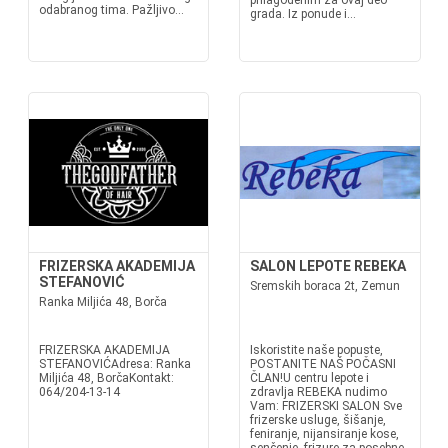
prilagođenim za ovaj deo
odabranog tima. Pažljivo...
grada. Iz ponude i...
FRIZERSKA AKADEMIJA
SALON LEPOTE REBEKA
STEFANOVIĆ
Sremskih boraca 2t, Zemun
Ranka Miljića 48, Borča
FRIZERSKA AKADEMIJA
Iskoristite naše popuste,
STEFANOVIĆAdresa: Ranka
POSTANITE NAŠ POČASNI
Miljića 48, BorčaKontakt:
ČLAN!U centru lepote i
064/204-13-14
zdravlja REBEKA nudimo
Vam: FRIZERSKI SALON Sve
frizerske usluge, šišanje,
feniranje, nijansiranje kose,