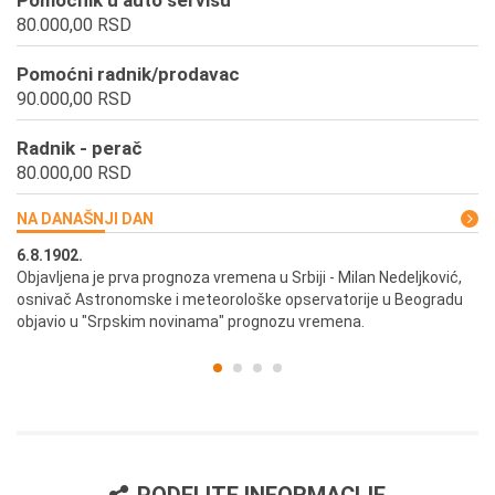
Pomoćnik u auto servisu
80.000,00 RSD
Pomoćni radnik/prodavac
90.000,00 RSD
Radnik - perač
80.000,00 RSD
NA DANAŠNJI DAN
6.8.1902.
6.
ik
Objavljena je prva prognoza vremena u Srbiji - Milan Nedeljković,
Od
osnivač Astronomske i meteorološke opservatorije u Beogradu
Be
objavio u "Srpskim novinama" prognozu vremena.