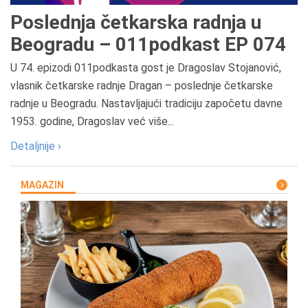
Poslednja četkarska radnja u
Beogradu – 011podkast EP 074
U 74. epizodi 011podkasta gost je Dragoslav Stojanović,
vlasnik četkarske radnje Dragan – poslednje četkarske
radnje u Beogradu. Nastavljajući tradiciju započetu davne
1953. godine, Dragoslav već više...
Detaljnije ›
MAGAZIN