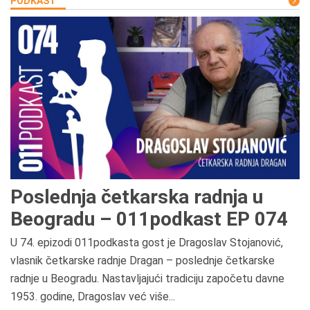
PODKAST
Poslednja četkarska radnja u
Beogradu – 011podkast EP 074
U 74. epizodi 011podkasta gost je Dragoslav Stojanović,
vlasnik četkarske radnje Dragan – poslednje četkarske
radnje u Beogradu. Nastavljajući tradiciju započetu davne
1953. godine, Dragoslav već više...