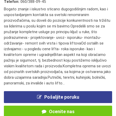
Telefon:
060/388-09-45
Bogato znanje i iskustvo sticano dugogodišnjim radom, kao i
uspostavljanjem kontakta sa svetski renomiranim
proizvođačima, su doveli do pozicije konkurentnosti na tržištu
sa liderima u poslu kojim se mi bavimo.Opredelili smo se za
pružanje kompletne usluge po principu ključ u ruke, što
podrazumeva:- projektovanje- uvoz- isporuku- montažu-
održavanje- remont svih vrsta i tipova liftovaOd ostalih se
izdvajamo:- u pogledu cene lifta- roka isporuke- kao i
kvalitetom opreme i ugradnjeBitan aspekt na koji obraćamo
pažnju je sigurnost, tj. bezbednost koju postižemo isključivo
viskim kvalitetom rada i proizvoda.Kompletna oprema se uvozi
od poznatih svetskih proizvodjača, sa kojima je ostvarena jako
dobra uzajamna saradnja.Putnički, teretni, kuhinjski, bolnički,
panoramski, za invalide i auto lifto...
Pošaljite poruku
Ocenite nas