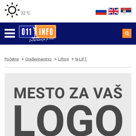
32 ℃
Početna
Građevinarstvo
Liftovi
N-LIFT