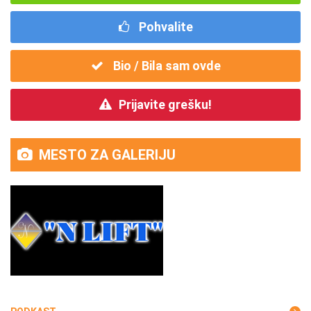
Pohvalite
Bio / Bila sam ovde
Prijavite grešku!
MESTO ZA GALERIJU