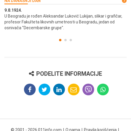
NA DANAŠNJI DAN
9.8.1924.
9.
U Beogradu je rođen Aleksandar Luković Lukijan, slikar i grafičar,
Pr
profesor Fakulteta likovnih umetnosti u Beogradu, jedan od
a,
osnivača "Decembarske grupe".
PODELITE INFORMACIJE
© 2001 - 2026 011info.com
O nama
Pravila korišćenja