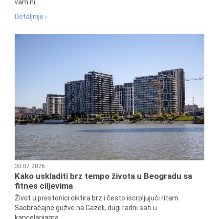
vam ni...
Detaljnije ›
30.07.2026
Kako uskladiti brz tempo života u Beogradu sa
fitnes ciljevima
Život u prestonici diktira brz i često iscrpljujući ritam.
Saobraćajne gužve na Gazeli, dugi radni sati u
kancelarijama...