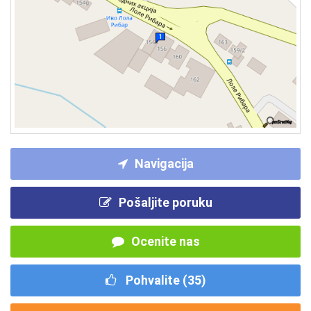
Navigacija
Pošaljite poruku
Ocenite nas
Pohvalite (
35
)