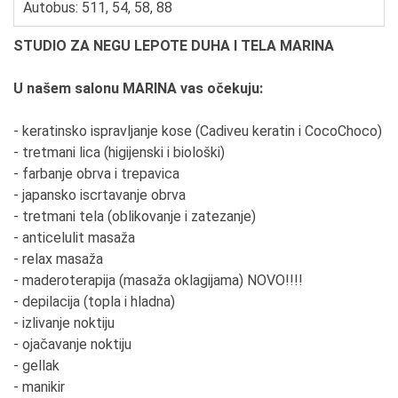
Autobus: 511, 54, 58, 88
STUDIO ZA NEGU LEPOTE DUHA I TELA MARINA
U našem salonu MARINA vas očekuju:
- keratinsko ispravljanje kose (Cadiveu keratin i CocoChoco)
- tretmani lica (higijenski i biološki)
- farbanje obrva i trepavica
- japansko iscrtavanje obrva
- tretmani tela (oblikovanje i zatezanje)
- anticelulit masaža
- relax masaža
- maderoterapija (masaža oklagijama) NOVO!!!!
- depilacija (topla i hladna)
- izlivanje noktiju
- ojačavanje noktiju
- gellak
- manikir