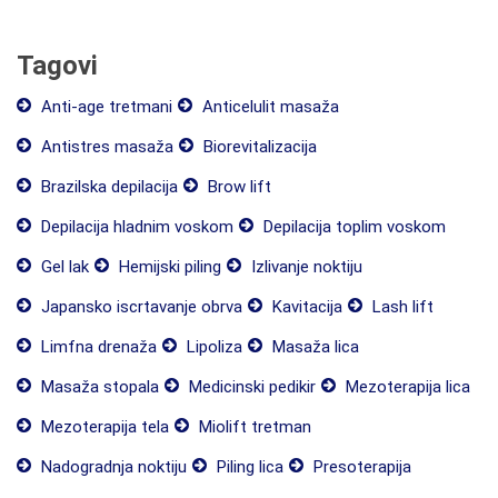
Tagovi
Anti-age tretmani
Anticelulit masaža
Antistres masaža
Biorevitalizacija
Brazilska depilacija
Brow lift
Depilacija hladnim voskom
Depilacija toplim voskom
Gel lak
Hemijski piling
Izlivanje noktiju
Japansko iscrtavanje obrva
Kavitacija
Lash lift
Limfna drenaža
Lipoliza
Masaža lica
Masaža stopala
Medicinski pedikir
Mezoterapija lica
Mezoterapija tela
Miolift tretman
Nadogradnja noktiju
Piling lica
Presoterapija