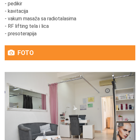
- pedikir
- kavitacija
- vakum masaža sa radiotalasima
- RF lifting tela i lica
- presoterapija
FOTO