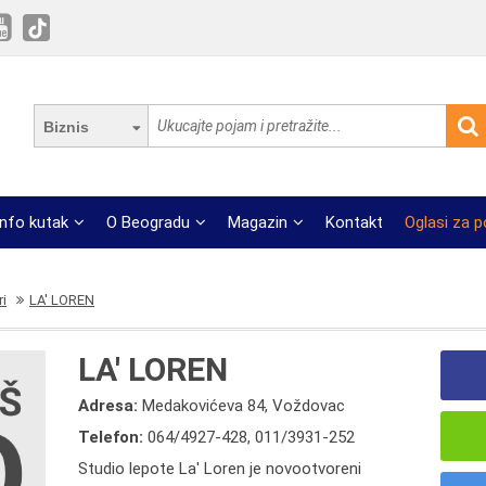
Biznis
Info kutak
O Beogradu
Magazin
Kontakt
Oglasi za 
ri
LA' LOREN
LA' LOREN
Adresa:
Medakovićeva 84, Voždovac
Telefon:
064/4927-428
,
011/3931-252
Studio lepote La' Loren je novootvoreni