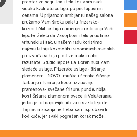
prostor za negu lica i tela koji Vam nudi
visoko kvalitetu uslugu, po pristupačnim
cenama. U prijatnom ambijentu našeg salona
pružamo Vam široku paletu frizersko-
kozmetičkih usluga namenjenih isticanju Vaše
lepote. Želeći da Vašoj kosi i telu priuštimo
vrhunski užitak, u našem radu koristimo
najkvalitetniju kozmetiku renomiranih svetskih
proizvođača koja postiže maksimalne
rezultate. Studio lepote La' Loren nudi Vam
sledeće usluge: Frizerske usluge:- šišanje
plamenom - NOVO- muško i žensko šišanje-
farbanje i feniranje kose- izvlačenje
pramenova- svečane frizure, punđe, riblja
kost Šišanje plamenom sveće ili Velaterapija
jedan je od najnovijih hitova u svetu lepote.
Taj način šišanja ne treba sam isprobavati
kod kuće, jer svaki pogrešan korak može...