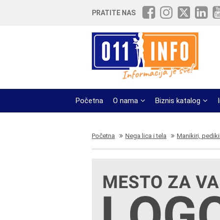
PRATITE NAS
Početna
O nama
Biznis katalog
Početna
Nega lica i tela
Manikiri, pediki