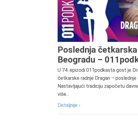
Poslednja četkarska 
Beogradu – 011podk
U 74. epizodi 011podkasta gost je Dr
četkarske radnje Dragan – poslednje 
Nastavljajući tradiciju započetu davn
više...
Detaljnije ›