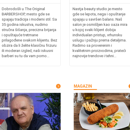
Dobrodošli u The Original
Nastja beauty studio je mesto
BARBERSHOP, mesto gde se
gde se lepota, nega i opuštanje
spajaju tradicija i moderni stil. Sa
spajaju u savršen balans. Naš
35 godina iskustva, nudimo
salon je osmišljen kao oaza mira
stručna šišanja, precizna brijanja
u kojoj svaki klijent dobija
i opuštajuće tretmane
individualan pristup, vrhunsku
prilagođene svakom klijentu. Bez
uslugu i pažnju prema detaljima.
obzira da li želite klasičnu frizuru
Radimo sa proverenim i
ili moderan izgled, naši iskusni
kvalitetnim proizvodima, prateći
barberi su tu da vam pomo...
najnovije trendove i tehni...
MAGAZIN