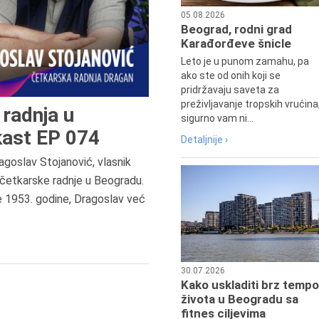
05.08.2026
Beograd, rodni grad
Karađorđeve šnicle
Leto je u punom zamahu, pa
ako ste od onih koji se
pridržavaju saveta za
preživljavanje tropskih vrućina
radnja u
sigurno vam ni...
ast EP 074
Detaljnije ›
agoslav Stojanović, vlasnik
8.8.2013.
četkarske radnje u Beogradu.
Preminuo je Dejan Kosanović,
e 1953. godine, Dragoslav već
istoričar filma, filmski reditelj,
profesor i dekan Fakulteta dram
umetnosti u Beogradu.
30.07.2026
Kako uskladiti brz tempo
života u Beogradu sa
fitnes ciljevima