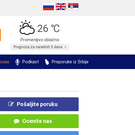
26 ℃
Promenljivo oblačno
Prognoza za narednih 5 dana
posao
Podkast
Preporuke iz Srbije
Pošaljite poruku
Ocenite nas