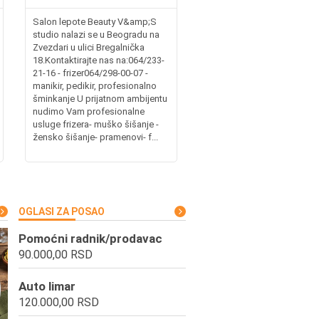
Salon lepote Beauty V&amp;S
studio nalazi se u Beogradu na
Zvezdari u ulici Bregalnička
18.Kontaktirajte nas na:064/233-
21-16 - frizer064/298-00-07 -
manikir, pedikir, profesionalno
šminkanje U prijatnom ambijentu
nudimo Vam profesionalne
usluge frizera- muško šišanje -
žensko šišanje- pramenovi- f...
OGLASI ZA POSAO
Pomoćni radnik/prodavac
90.000,00 RSD
Auto limar
120.000,00 RSD