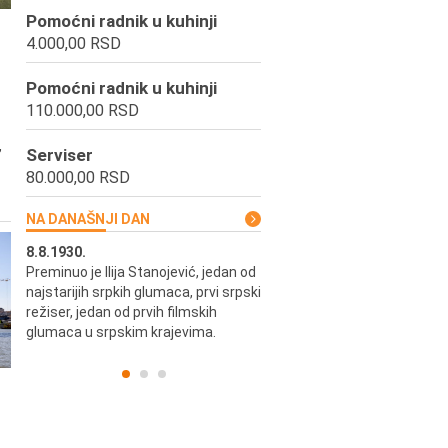
Pomoćni radnik u kuhinji
4.000,00 RSD
Pomoćni radnik u kuhinji
110.000,00 RSD
,
Serviser
80.000,00 RSD
NA DANAŠNJI DAN
8.8.1930.
8.8.1898.
Preminuo je Ilija Stanojević, jedan od
U Beogradu je rođen Pavle Biha
najstarijih srpkih glumaca, prvi srpski
književnik i izdavač.
skih
režiser, jedan od prvih filmskih
glumaca u srpskim krajevima.