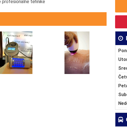
e profesionalne tehnike
Pon
Uto
Sre
Čet
Pet
Sub
Ned