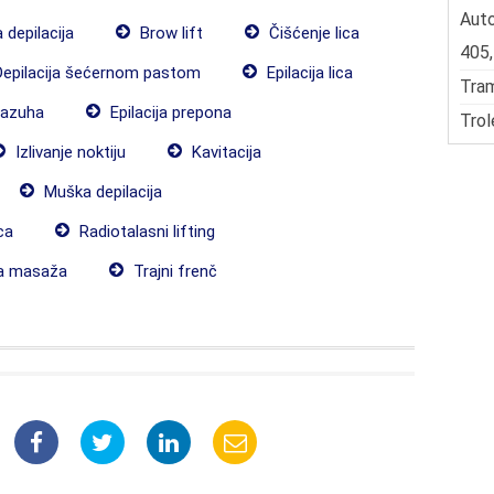
Auto
 depilacija
Brow lift
Čišćenje lica
405,
epilacija šećernom pastom
Epilacija lica
Tram
pazuha
Epilacija prepona
Trol
Izlivanje noktiju
Kavitacija
Muška depilacija
ica
Radiotalasni lifting
a masaža
Trajni frenč