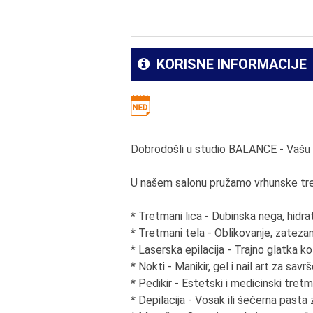
KORISNE INFORMACIJE
Dobrodošli u studio BALANCE - Vašu o
U našem salonu pružamo vrhunske tretm
* Tretmani lica - Dubinska nega, hidra
* Tretmani tela - Oblikovanje, zateza
* Laserska epilacija - Trajno glatka k
* Nokti - Manikir, gel i nail art za sav
* Pedikir - Estetski i medicinski tret
* Depilacija - Vosak ili šećerna pasta