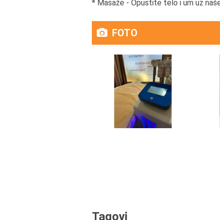
* Masaže - Opustite telo i um uz naš
FOTO
Tagovi