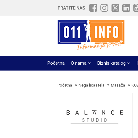
PRATITE NAS
Početna
O nama
Biznis katalog
Početna
Nega lica i tela
Masaža
KO