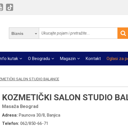
Biznis
Info kutak
O Beogradu
Magazin
Kontakt
Oglasi za 
ZMETIČKI SALON STUDIO BALANCE
KOZMETIČKI SALON STUDIO B
Masaža Beograd
Adresa:
Paunova 30/8, Banjica
Telefon:
062/850-66-71