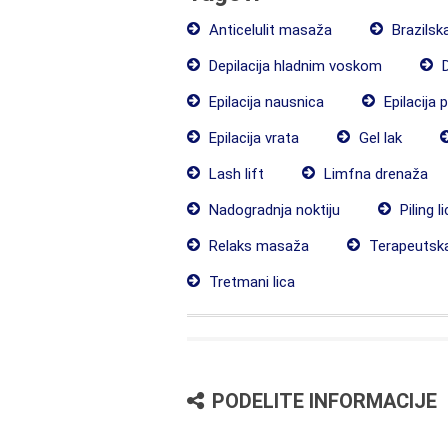
Anticelulit masaža
Brazilska
Depilacija hladnim voskom
D
Epilacija nausnica
Epilacija 
Epilacija vrata
Gel lak
Lash lift
Limfna drenaža
Nadogradnja noktiju
Piling l
Relaks masaža
Terapeutsk
Tretmani lica
PODELITE INFORMACIJE