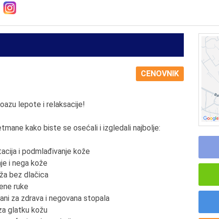
CENOVNIK
azu lepote i relaksacije!
ane kako biste se osećali i izgledali najbolje:
tacija i podmlađivanje kože
nje i nega kože
oža bez dlačica
ršene ruke
mani za zdrava i negovana stopala
 za glatku kožu