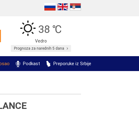
38 ℃
Vedro
Prognoza za narednih 5 dana
posao
Podkast
Preporuke iz Srbije
ALANCE