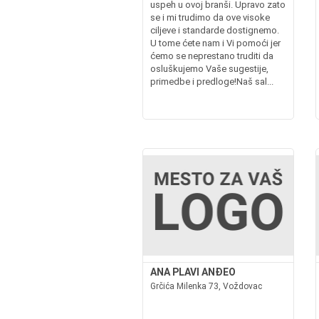
uspeh u ovoj branši. Upravo zato
se i mi trudimo da ove visoke
ciljeve i standarde dostignemo.
U tome ćete nam i Vi pomoći jer
ćemo se neprestano truditi da
osluškujemo Vaše sugestije,
primedbe i predloge!Naš sal...
ANA PLAVI ANĐEO
Grčića Milenka 73, Voždovac