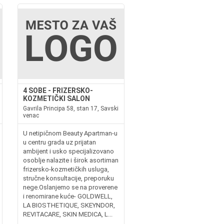
4 SOBE - FRIZERSKO-
KOZMETIČKI SALON
Gavrila Principa 58, stan 17, Savski
venac
U netipičnom Beauty Apartman-u
u centru grada uz prijatan
ambijent i usko specijalizovano
osoblje nalazite i širok asortiman
frizersko-kozmetičkih usluga,
stručne konsultacije, preporuku
nege.Oslanjemo se na proverene
i renomirane kuće- GOLDWELL,
LA BIOSTHETIQUE, SKEYNDOR,
REVITACARE, SKIN MEDICA, L...