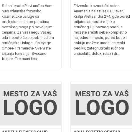
Salon lepote Plavi anđeo Vam
Frizersko kozmetički salon
RIJUM -
nudi vrhunske frizersko
Anamarija nalazi se u Bulevaru
kozmetičke usluge sa
Kralja Aleksandra 274, gde pored
profesionalnim preparatima
prijatne atmosfere i jako
svetskog ranga po povoljnjim
stručnog i ljubaznog osoblja
cenama. Za vas i negu Vašeg
možete srediti sebe kompletno
tela i lepote će se pobrinuti tim
na jednom mestu, pored kose, i
stručnjaka.Usluge:- Baleyage-
noktiju možete uraditi estetski
Ombre- Pramenovi- Sve vrste
pedikir, zategnuti telo ručnom
šišanja feniranja- Svečane
anticelulit, detox, relax i dr...
frizure- Tretmani lica...