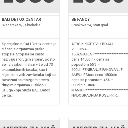
BALI DETOX CENTAR
BE FANCY
Skadarska 9/I, Skadarlija
Brankova 24, Stari grad
Specijalnost BALI Detox centra je
AFRO KIKICE SVIH BOJA I
cišcenje organizma preko
VELIČINA -
stopala. Stopala se cesto
150€AKCIJA!!!*******************
nazivaju i ''drugim srcem'', pošto
cena 1450din - cena sa
se na svakom nalazi više od 70
popustom 65% =
akupunkturnih tacaka, kao i
600dinFENIRANJE PAKOVANJE
hiljade nervnih završetaka koji su
AMPULEStara cena 1500din -
povezani sa mozgom srcem i
cena sa popustom 45% =
drugim organima.U sklopu
800dinPEDIKIR
usluga koje pruža BALI Detox
MANIKIR*************************
centa...
NADOGRADNJA KOSE PRIR...