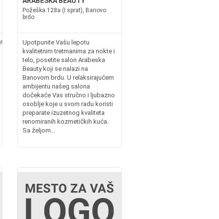
ARABESKA BEAUTY
Požeška 128a (I sprat), Banovo
brdo
QUA
Upotpunite Vašu lepotu
kvalitetnim tretmanima za nokte i
telo, posetite salon Arabeska
Beauty koji se nalazi na
Banovom brdu. U relaksirajućem
ambijentu našeg salona
dočekaće Vas stručno i ljubazno
osoblje koje u svom radu koristi
preparate izuzetnog kvaliteta
renomiranih kozmetičkih kuća.
Sa željom...