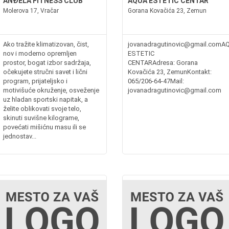
ANĐELA FITNESS CLUB
AQUA ESTETIC CENTAR
Molerova 17, Vračar
Gorana Kovačića 23, Zemun
Ako tražite klimatizovan, čist,
jovanadragutinovic@gmail.comA
nov i moderno opremljen
ESTETIC
prostor, bogat izbor sadržaja,
CENTARAdresa: Gorana
očekujete stručni savet i lični
Kovačića 23, ZemunKontakt:
program, prijateljsko i
065/206-64-47Mail:
motivišuće okruženje, osveženje
jovanadragutinovic@gmail.com
uz hladan sportski napitak, a
želite oblikovati svoje telo,
skinuti suvišne kilograme,
povećati mišićnu masu ili se
jednostav...