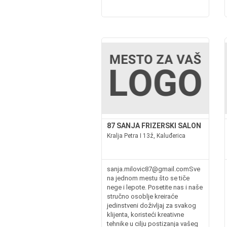
87 SANJA FRIZERSKI SALON
Kralja Petra I 13ž, Kaluđerica
sanja.milovic87@gmail.comSve
na jednom mestu što se tiče
nege i lepote. Posetite nas i naše
stručno osoblje kreiraće
jedinstveni doživljaj za svakog
klijenta, koristeći kreativne
tehnike u cilju postizanja vašeg