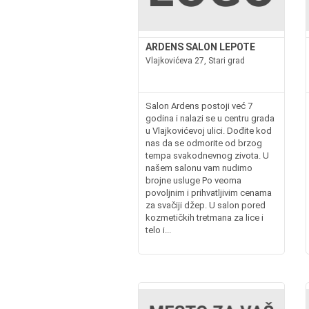
ARDENS SALON LEPOTE
Vlajkovićeva 27, Stari grad
Salon Ardens postoji već 7
godina i nalazi se u centru grada
u Vlajkovićevoj ulici. Dođite kod
nas da se odmorite od brzog
tempa svakodnevnog zivota. U
našem salonu vam nudimo
brojne usluge Po veoma
povoljnim i prihvatljivim cenama
za svačiji džep. U salon pored
kozmetičkih tretmana za lice i
telo i...