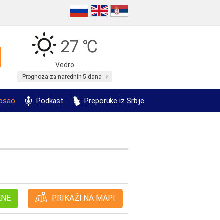
27 ℃
Vedro
Prognoza za narednih 5 dana
posao
Podkast
Preporuke iz Srbije
ENE
PRIKAŽI NA MAPI