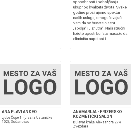
sposobnosti i poboljšanju
ukupnog kvaliteta života. Svake
godine proširujemo spektar
naših usluga, omogućavajući
Vam da se brinete o sebi
„spolja“ i „iznutra“. Naši stručni
fizioterapeuti koriste masaže da
eliminišu napetost i...
ANA PLAVI ANĐEO
ANAMARIJA - FRIZERSKO
KOZMETIČKI SALON
Ljube Čupe 1, (ulaz iz Ustaničke
102), Dušanovac
Bulevar kralja Aleksandra 274,
Zvezdara