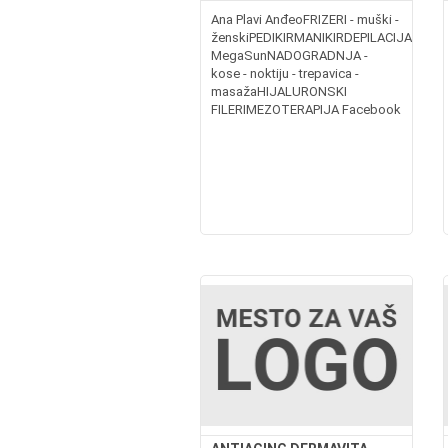
Ana Plavi AnđeoFRIZERI - muški -
ženskiPEDIKIRMANIKIRDEPILACIJASOLA
MegaSunNADOGRADNJA -
kose - noktiju - trepavica -
masažaHIJALURONSKI
FILERIMEZOTERAPIJA Facebook