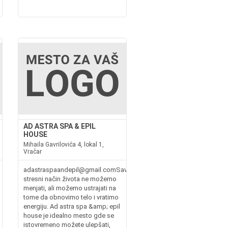
AD ASTRA SPA & EPIL
HOUSE
Mihaila Gavrilovića 4, lokal 1,
Vračar
adastraspaandepil@gmail.comSavremeni,
stresni način života ne možemo
menjati, ali možemo ustrajati na
tome da obnovimo telo i vratimo
energiju. Ad astra spa &amp; epil
house je idealno mesto gde se
istovremeno možete ulepšati,