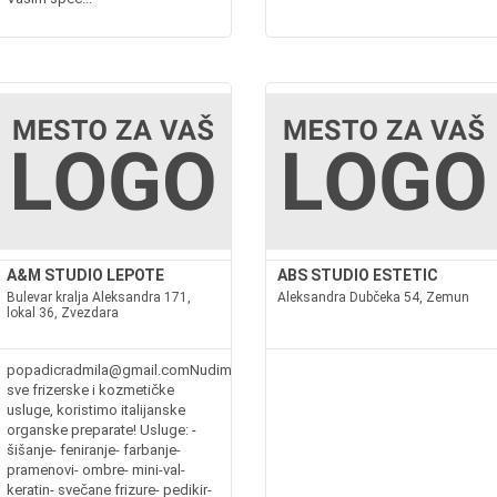
A&M STUDIO LEPOTE
ABS STUDIO ESTETIC
Bulevar kralja Aleksandra 171,
Aleksandra Dubčeka 54, Zemun
lokal 36, Zvezdara
popadicradmila@gmail.comNudimo
sve frizerske i kozmetičke
usluge, koristimo italijanske
organske preparate! Usluge: -
šišanje- feniranje- farbanje-
pramenovi- ombre- mini-val-
keratin- svečane frizure- pedikir-