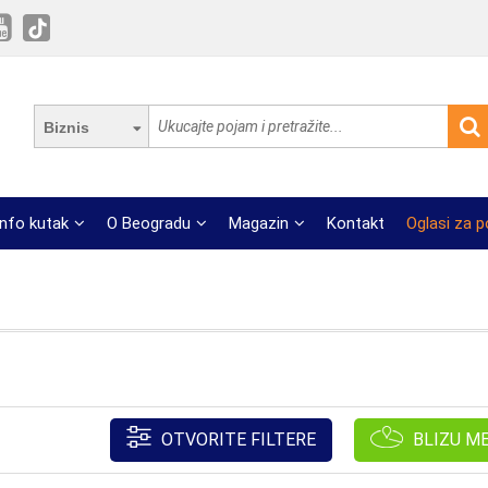
Biznis
Info kutak
O Beogradu
Magazin
Kontakt
Oglasi za 
OTVORITE FILTERE
BLIZU M