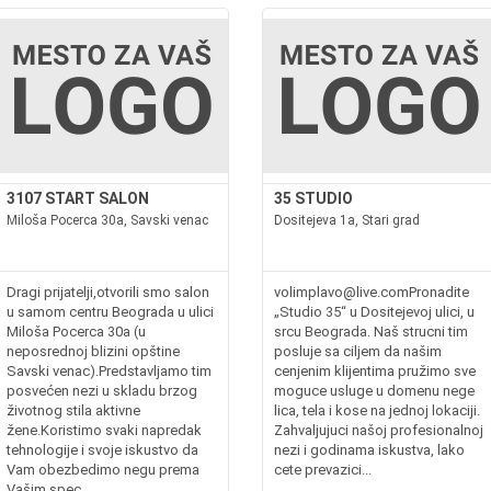
3107 START SALON
35 STUDIO
Miloša Pocerca 30a, Savski venac
Dositejeva 1a, Stari grad
Dragi prijatelji,otvorili smo salon
volimplavo@live.comPronadite
u samom centru Beograda u ulici
„Studio 35“ u Dositejevoj ulici, u
Miloša Pocerca 30a (u
srcu Beograda. Naš strucni tim
neposrednoj blizini opštine
posluje sa ciljem da našim
Savski venac).Predstavljamo tim
cenjenim klijentima pružimo sve
posvećen nezi u skladu brzog
moguce usluge u domenu nege
životnog stila aktivne
lica, tela i kose na jednoj lokaciji.
žene.Koristimo svaki napredak
Zahvaljujuci našoj profesionalnoj
tehnologije i svoje iskustvo da
nezi i godinama iskustva, lako
Vam obezbedimo negu prema
cete prevazici...
Vašim spec...