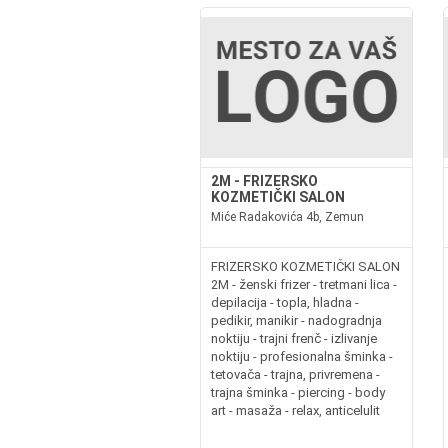
2M - FRIZERSKO
KOZMETIČKI SALON
Miće Radakovića 4b, Zemun
FRIZERSKO KOZMETIČKI SALON
2M - ženski frizer - tretmani lica -
depilacija - topla, hladna -
pedikir, manikir - nadogradnja
noktiju - trajni frenč - izlivanje
noktiju - profesionalna šminka -
tetovača - trajna, privremena -
trajna šminka - piercing - body
art - masaža - relax, anticelulit