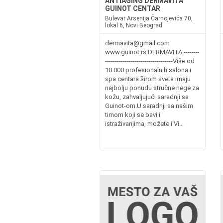
ANTIAGING DERMAVITA
GUINOT CENTAR
Bulevar Arsenija Čarnojevića 70,
lokal 6, Novi Beograd
dermavita@gmail.com
www.guinot.rs DERMAVITA --------
----------------------------------Više od
10.000 profesionalnih salona i
spa centara širom sveta imaju
najbolju ponudu stručne nege za
kožu, zahvaljujući saradnji sa
Guinot-om.U saradnji sa našim
timom koji se bavi i
istraživanjima, možete i Vi...