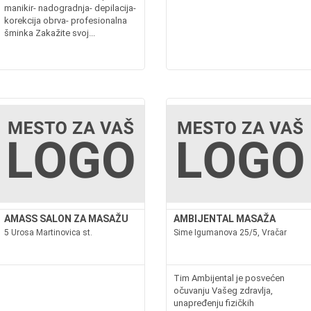
manikir- nadogradnja- depilacija-
korekcija obrva- profesionalna
šminka Zakažite svoj...
AMASS SALON ZA MASAŽU
AMBIJENTAL MASAŽA
5 Urosa Martinovica st.
Sime Igumanova 25/5, Vračar
Tim Ambijental je posvećen
očuvanju Vašeg zdravlja,
unapređenju fizičkih