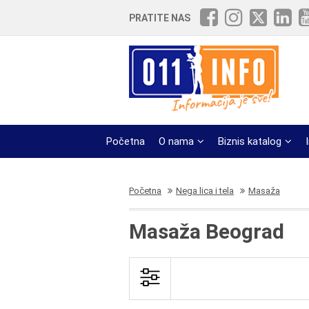
PRATITE NAS
Početna
O nama
Biznis katalog
Početna
Nega lica i tela
Masaža
Masaža Beograd