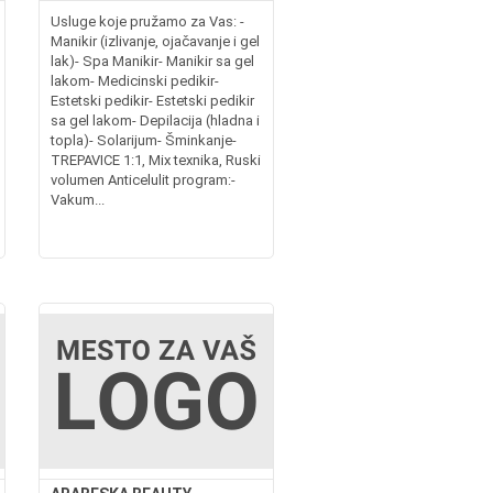
Usluge koje pružamo za Vas: -
Manikir (izlivanje, ojačavanje i gel
lak)- Spa Manikir- Manikir sa gel
lakom- Medicinski pedikir-
Estetski pedikir- Estetski pedikir
sa gel lakom- Depilacija (hladna i
topla)- Solarijum- Šminkanje-
TREPAVICE 1:1, Mix texnika, Ruski
volumen Anticelulit program:-
Vakum...