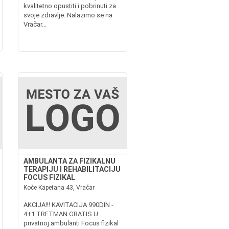
kvalitetno opustiti i pobrinuti za
svoje zdravlje. Nalazimo se na
Vračar...
AMBULANTA ZA FIZIKALNU
TERAPIJU I REHABILITACIJU
FOCUS FIZIKAL
Koče Kapetana 43, Vračar
AKCIJA!!! KAVITACIJA 990DIN -
4+1 TRETMAN GRATIS U
privatnoj ambulanti Focus fizikal