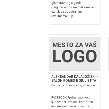
glamuroznog izgleda.
Osiguraćemo vam maksimalan
užitak sa dugotrajnim
rezultatima. U p...
ALEKSANDAR KALAJDŽISKI -
SALON ROMEO E GIULIETTA
Patrijarha Joanikija 7z, Vidikovac
FACEBOOK Profesionalnost,
ljubaznost, kvalitet, komforan i
lep ambijent su sinonimi za