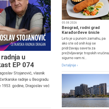
05.08.2026
Beograd, rodni grad
Karađorđeve šnicle
Leto je u punom zamahu, pa
ako ste od onih koji se
pridržavaju saveta za
preživljavanje tropskih vrućina
radnja u
sigurno vam ni...
ast EP 074
Detaljnije ›
agoslav Stojanović, vlasnik
6.8.2013.
četkarske radnje u Beogradu.
Preminula je Zorka Boljanović,
e 1953. godine, Dragoslav već
vazduhoplovni inženjer, predsedn
Udruženja žena pilota Jugoslavij