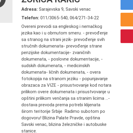
Adresa:
Sarajevska 9, Savski venac
Telefon:
011/3065-540
,
064/271-34-22
Overeni prevodi sa engleskog i nemačkog
jezika kao i u obrnutom smeru. - prevođenje
sa stranog na strani jezik- prevođenje svih
stručnih dokumenata- prevođenje strane
penzijske dokumentacije- zvaničnih
dokumenata, - poslovne dokumentacije, -
sudskih dokumenata, - medicinskih
dokumenata- ličnih dokumenata, - overa
fotokopija na stranom jeziku - popunjavanje
obrazaca za VIZE - prisustvovanje kod notara
prilikom overe dokumenata i prisustvovanje u
opštini prilikom venčanja sa stranim licima ...-
dostava prevoda prema potrebi klijenata
širom teritorije Srbije Radimo subotom po
dogovoru! Blizina Palate Pravde, opština
Savski venac, blizina železničke i autobuske
stanice.