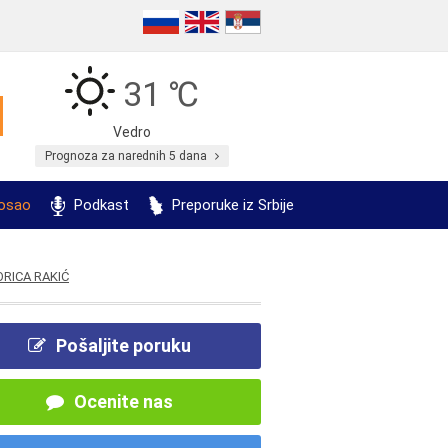
31 ℃
Vedro
Prognoza za narednih 5 dana
posao
Podkast
Preporuke iz Srbije
ORICA RAKIĆ
Pošaljite poruku
Ocenite nas