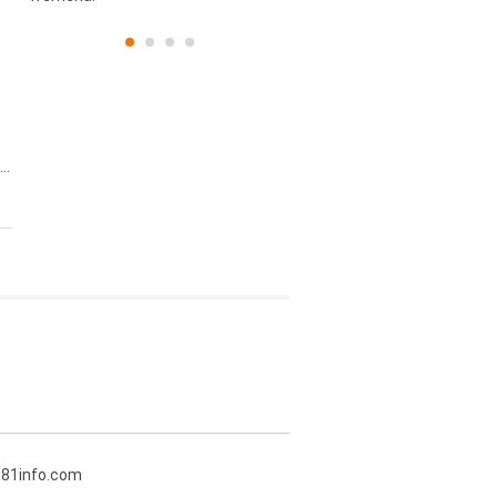
..
381info.com