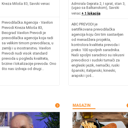
Kneza Miloša 83, Savski venac
Admirala Geprata 2, I sprat, stan 3,
(ugao sa Balkanskom), Savski
venac
+ 1 lokacija
Prevodilačka Agencija - Vavilon
ABC PREVODI je
Prevodi Kneza Miloša 83,
sertifikovana prevodilačka
Beograd Vavilon Prevodi je
agencija koju čini tim sastavljen
prevodilačka agencija koja radi
od menadžera projekta,
sa velikim timom prevodilaca, u
kontrolora kvaliteta prevoda i
zemlji i u inostranstvu. Vavilon
preko 100 spoljnih saradnika.
Prevodi nudi visok standard
Naši spoljni saradnici su iskusni
prevoda u pogledu kvaliteta,
prevodioci i sudski tumači za
brzine i lokalizacije prevoda. Ono
engleski jezik, nemački, ruski
što nas izdvaja od drugi...
španski, italijanski, kineski,
arapski i još...
MAGAZIN