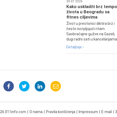
30.07.2026
Kako uskladiti brz tempo
života u Beogradu sa
fitnes ciljevima
Život u prestonici diktira brz i
često iscrpljujući ritam.
Saobraćajne gužve na Gazeli,
dugi radni sati u kancelarijama.
Detaljnije ›
026 011info.com
O nama
Pravila korišćenja
Impressum
E-mail