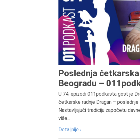
Poslednja četkarska 
Beogradu – 011podk
U 74. epizodi 011podkasta gost je Dr
četkarske radnje Dragan – poslednje 
Nastavljajući tradiciju započetu davn
više...
Detaljnije ›