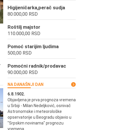
Higijeničarka,perač sudja
80.000,00 RSD
Roštilj majstor
110.000,00 RSD
Pomoć starijim ljudima
500,00 RSD
,
Pomoćni radnik/prodavac
90.000,00 RSD
NA DANAŠNJI DAN
6.8.1902.
6.8.2004.
Objavljena je prva prognoza vremena
Odigrana je košarkaška prijat
ik
u Srbiji - Milan Nedeljković, osnivač
utakmica između SCG i SAD 
e.
Astronomske i meteorološke
Beogradskoj Areni.
opservatorije u Beogradu objavio u
"Srpskim novinama" prognozu
vremena.