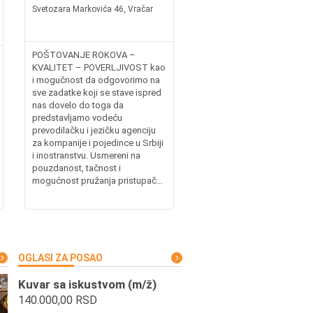
Svetozara Markovića 46, Vračar
POŠTOVANJE ROKOVA –
KVALITET – POVERLJIVOST kao
i mogučnost da odgovorimo na
sve zadatke koji se stave ispred
nas dovelo do toga da
predstavljamo vodeću
prevodilačku i jezičku agenciju
za kompanije i pojedince u Srbiji
i inostranstvu. Usmereni na
pouzdanost, tačnost i
mogućnost pružanja pristupač...
OGLASI ZA POSAO
Kuvar sa iskustvom (m/ž)
140.000,00 RSD