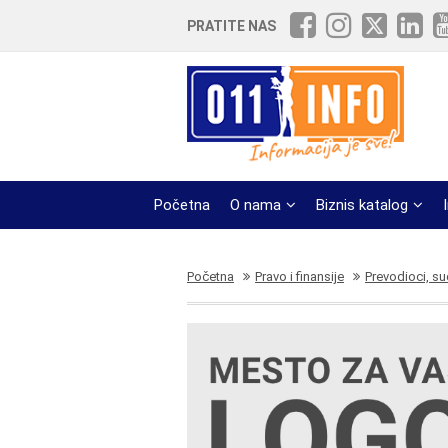
PRATITE NAS
Početna
O nama
Biznis katalog
Početna
Pravo i finansije
Prevodioci, su