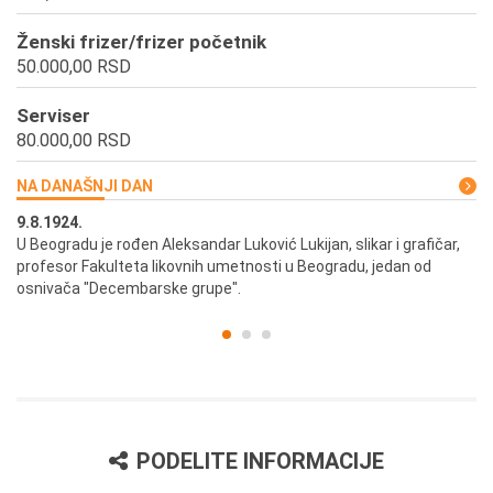
Ženski frizer/frizer početnik
50.000,00 RSD
Serviser
80.000,00 RSD
NA DANAŠNJI DAN
9.8.1924.
9.
U Beogradu je rođen Aleksandar Luković Lukijan, slikar i grafičar,
Pr
profesor Fakulteta likovnih umetnosti u Beogradu, jedan od
a,
osnivača "Decembarske grupe".
PODELITE INFORMACIJE