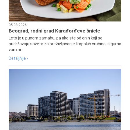
05.08.2026
Beograd, rodni grad Karađorđeve šnicle
Leto je u punom zamahu, pa ako ste od onih koji se
pridržavaju saveta za preživljavanje tropskih vrućina, sigurno
vam ni...
Detaljnije ›