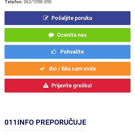
Telefon:
062/1098-090
Pošaljite poruku
Ocenite nas
Pohvalite
Bio / Bila sam ovde
Prijavite grešku!
011INFO PREPORUČUJE