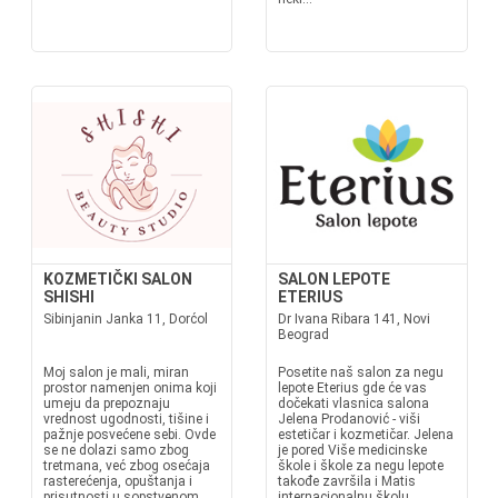
KOZMETIČKI SALON
SALON LEPOTE
SHISHI
ETERIUS
Sibinjanin Janka 11, Dorćol
Dr Ivana Ribara 141, Novi
Beograd
Moj salon je mali, miran
Posetite naš salon za negu
prostor namenjen onima koji
lepote Eterius gde će vas
umeju da prepoznaju
dočekati vlasnica salona
vrednost ugodnosti, tišine i
Jelena Prodanović - viši
pažnje posvećene sebi. Ovde
estetičar i kozmetičar. Jelena
se ne dolazi samo zbog
je pored Više medicinske
tretmana, već zbog osećaja
škole i škole za negu lepote
rasterećenja, opuštanja i
takođe završila i Matis
prisutnosti u sopstvenom
internacionalnu školu