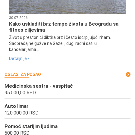
30.07.2026
Kako uskladiti brz tempo života u Beogradu sa
fitnes ciljevima
Život u prestonici diktira brz i često iscrpljujući ritam.
Saobraćajne gužve na Gazeli, dugi radni sati u
kancelarijama...
Detaljnije ›
OGLASI ZA POSAO
Medicinska sestra - vaspitač
95.000,00 RSD
Auto limar
120.000,00 RSD
Pomoć starijim ljudima
500,00 RSD