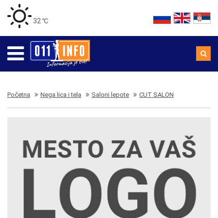
32 ℃
Početna
Nega lica i tela
Saloni lepote
CUT SALON