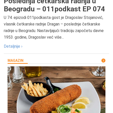
Poslednja četkarska radnja u
Beogradu – 011podkast EP 074
U 74. epizodi 011podkasta gost je Dragoslav Stojanović,
vlasnik četkarske radnje Dragan – poslednje četkarske
radnje u Beogradu. Nastavljajući tradiciju započetu davne
1953. godine, Dragoslav već više...
Detaljnije ›
MAGAZIN