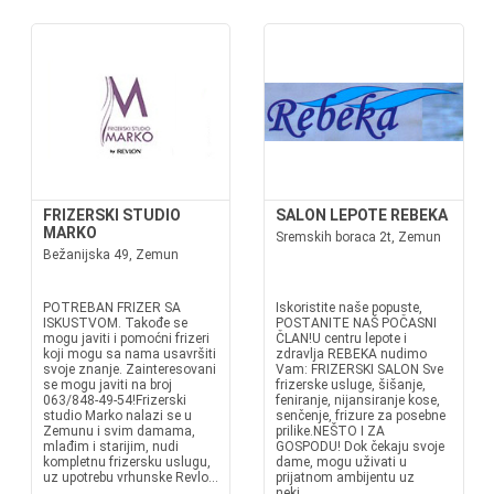
FRIZERSKI STUDIO
SALON LEPOTE REBEKA
MARKO
Sremskih boraca 2t, Zemun
Bežanijska 49, Zemun
POTREBAN FRIZER SA
Iskoristite naše popuste,
ISKUSTVOM. Takođe se
POSTANITE NAŠ POČASNI
mogu javiti i pomoćni frizeri
ČLAN!U centru lepote i
koji mogu sa nama usavršiti
zdravlja REBEKA nudimo
svoje znanje. Zainteresovani
Vam: FRIZERSKI SALON Sve
se mogu javiti na broj
frizerske usluge, šišanje,
063/848-49-54!Frizerski
feniranje, nijansiranje kose,
studio Marko nalazi se u
senčenje, frizure za posebne
Zemunu i svim damama,
prilike.NEŠTO I ZA
mlađim i starijim, nudi
GOSPODU! Dok čekaju svoje
kompletnu frizersku uslugu,
dame, mogu uživati u
uz upotrebu vrhunske Revlo...
prijatnom ambijentu uz
neki...