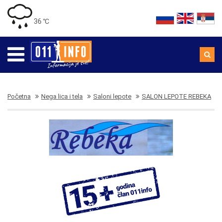
36 ℃
Početna
Nega lica i tela
Saloni lepote
SALON LEPOTE REBEKA