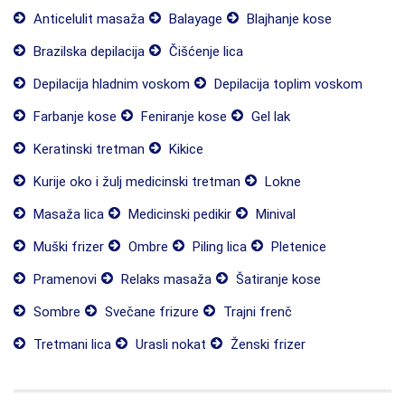
Anticelulit masaža
Balayage
Blajhanje kose
Brazilska depilacija
Čišćenje lica
Depilacija hladnim voskom
Depilacija toplim voskom
Farbanje kose
Feniranje kose
Gel lak
Keratinski tretman
Kikice
Kurije oko i žulj medicinski tretman
Lokne
Masaža lica
Medicinski pedikir
Minival
Muški frizer
Ombre
Piling lica
Pletenice
Pramenovi
Relaks masaža
Šatiranje kose
Sombre
Svečane frizure
Trajni frenč
Tretmani lica
Urasli nokat
Ženski frizer