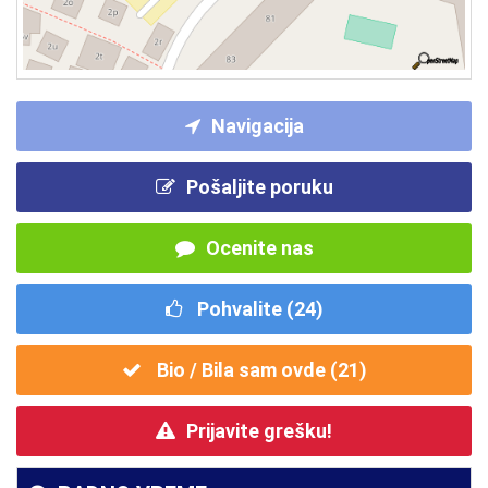
Navigacija
Pošaljite poruku
Ocenite nas
Pohvalite (
24
)
Bio / Bila sam ovde (
21
)
Prijavite grešku!