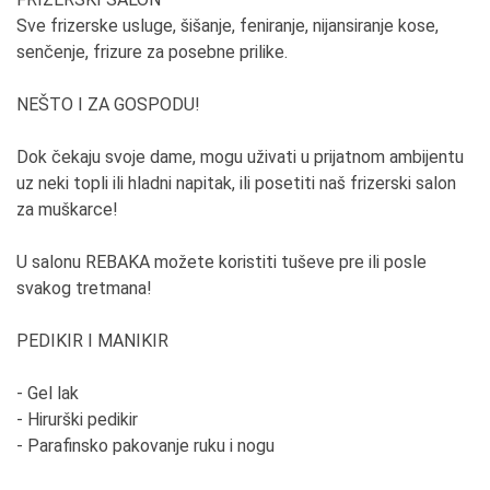
4. Koja je tajna Vašeg uspeha? (navedite tri
Sve frizerske usluge, šišanje, feniranje, nijansiranje kose,
osobine, ponašanja ,verovanja ili sposobnosti)
senčenje, frizure za posebne prilike.
Korektnost i kvalitet usluga.
NEŠTO I ZA GOSPODU!
5. Koliko je Vaša okolina imala razumevanja i ko
Vam je najveća podrška?
Dok čekaju svoje dame, mogu uživati u prijatnom ambijentu
Prvenstveno porodica a onda i korektan olektiv.
uz neki topli ili hladni napitak, ili posetiti naš frizerski salon
za muškarce!
6. Koja rečenica je Vaša vodilja?
Danas je teško predvideti.
U salonu REBAKA možete koristiti tuševe pre ili posle
svakog tretmana!
7. Da li imate uzore koji su Vas motivisali ili
motivišu za dalji rad?
PEDIKIR I MANIKIR
Ne.
- Gel lak
8. Čega ste morali da se odreknete?
- Hirurški pedikir
Nisam osnovala privatni posao da bih se odricala,
- Parafinsko pakovanje ruku i nogu
već da napredujem.