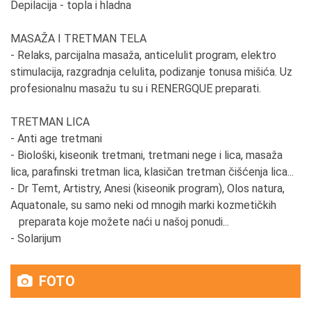
Depilacija - topla i hladna
9. Šta je to što Vas je vuklo napred i kako ste se
motivisali i kada dođu loša vremena?
MASAŽA I TRETMAN TELA
Posle lošeg dodje dobro.
- Relaks, parcijalna masaža, anticelulit program, elektro
stimulacija, razgradnja celulita, podizanje tonusa mišića. Uz
10. Zbog čega je bolje da žena bude
profesionalnu masažu tu su i RENERGQUE preparati.
preduzetnica nego da bude zaposlena u nekoj
firmi?
TRETMAN LICA
Sve ima svoje prednosti i mane.
- Anti age tretmani
- Biološki, kiseonik tretmani, tretmani nege i lica, masaža
11. Kako biste posavetovali nove preduzetnice ili
lica, parafinski tretman lica, klasičan tretman čišćenja lica...
mlađu Vas da možete?
- Dr Temt, Artistry, Anesi (kiseonik program), Olos natura,
Ne bih ništa menjala.
Aquatonale, su samo neki od mnogih marki kozmetičkih
preparata koje možete naći u našoj ponudi...
12. Na skali od 1-10 koliko je izazovno biti žena
- Solarijum
preduzetnica u Srbiji? (ili to što ste u “muškoj
delatnosti”)
FOTO
10.