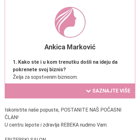
Ankica Marković
1. Kako ste i u kom trenutku došli na ideju da
pokrenete svoj biznis?
Želja za sopstvenim biznisom.
SAZNAJTE VIŠE
2. Da li ste oduvek želeli da se bavite trenutnom
delatnošću?
Jesam.
Iskoristite naše popuste, POSTANITE NAŠ POČASNI
ČLAN!
3. Čime se ponosite u Vašem poslovanju?
U centru lepote i zdravlja REBEKA nudimo Vam:
Godine postojanja i poslovanja su iza nas.
FRIZERSKI SALON