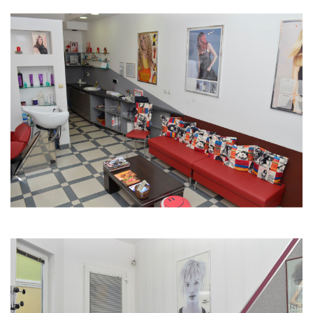
13. Kada si žena u svetu biznisa, koliko su česte
nepristojne ponude?
Zavisi kako se postavite.
14. Gde tačno vidite sebe za 5 godina?
Nadam se na istom mestu.