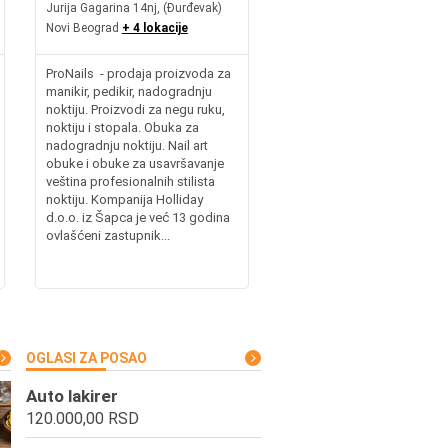
Jurija Gagarina 14nj, (Đurđevak)
Novi Beograd
+ 4 lokacije
ProNails - prodaja proizvoda za
manikir, pedikir, nadogradnju
noktiju. Proizvodi za negu ruku,
noktiju i stopala. Obuka za
nadogradnju noktiju. Nail art
obuke i obuke za usavršavanje
veština profesionalnih stilista
noktiju. Kompanija Holliday
d.o.o. iz Šapca je već 13 godina
ovlašćeni zastupnik...
OGLASI ZA POSAO
Auto lakirer
120.000,00 RSD