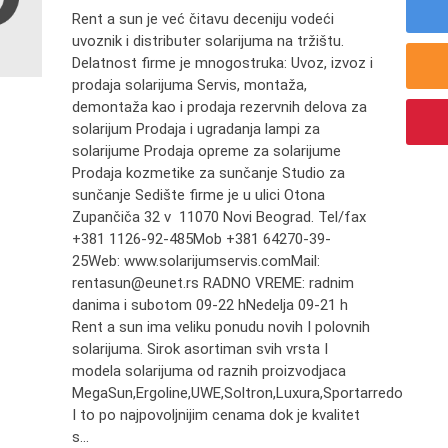
Rent a sun je već čitavu deceniju vodeći
uvoznik i distributer solarijuma na tržištu.
Delatnost firme je mnogostruka: Uvoz, izvoz i
prodaja solarijuma Servis, montaža,
demontaža kao i prodaja rezervnih delova za
solarijum Prodaja i ugradanja lampi za
solarijume Prodaja opreme za solarijume
Prodaja kozmetike za sunčanje Studio za
sunčanje Sedište firme je u ulici Otona
Zupančiča 32 v 11070 Novi Beograd. Tel/fax
+381 1126-92-485Mob +381 64270-39-
25Web: www.solarijumservis.comMail:
rentasun@eunet.rs RADNO VREME: radnim
danima i subotom 09-22 hNedelja 09-21 h
Rent a sun ima veliku ponudu novih I polovnih
solarijuma. Sirok asortiman svih vrsta I
modela solarijuma od raznih proizvodjaca
MegaSun,Ergoline,UWE,Soltron,Luxura,Sportarredo
I to po najpovoljnijim cenama dok je kvalitet
s...