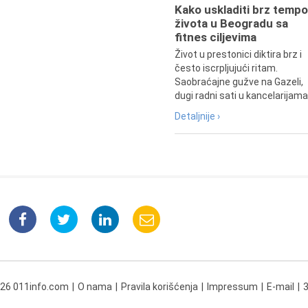
Kako uskladiti brz tempo
života u Beogradu sa
fitnes ciljevima
Život u prestonici diktira brz i
često iscrpljujući ritam.
Saobraćajne gužve na Gazeli,
dugi radni sati u kancelarijama.
Detaljnije ›
026 011info.com
O nama
Pravila korišćenja
Impressum
E-mail