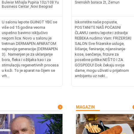
Bulevar Mihajla Pupina 10z/108 Yu
Sremskih boraca 2t, Zemun
Business Centar ,Novi Beograd
U salonu lepote GUINOT YBC se
Iskoristite naše popuste,
više od 15 godina veoma
POSTANITE NAŠ POČASNI
uspešno bavimo isključivo
ČLAN!U centru lepote i zdravlja
negom lica. Novo u salonu je
REBEKA nudimo Vam: FRIZERSKI
tretman DERMAPEN APARATOM
SALON Sve frizerske usluge,
najnovije generacije (DERMAPEN
šišanje, feniranje, nijansiranje
3). Namenjen je za uklanjanje
kose, senčenje, frizure za
bora, fleka i ožiljaka kao i za
posebne prilike.NEŠTO I ZA
stimulaciju regenertivnih procesa
GOSPODU! Dok čekaju svoje
u koži. To je aparat na čijem se
dame, mogu uživati u prijatnom
vrh...
ambijentu uz neki...
MAGAZIN