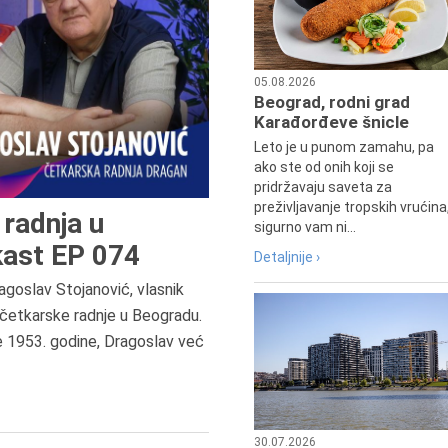
05.08.2026
Beograd, rodni grad
Karađorđeve šnicle
Leto je u punom zamahu, pa
ako ste od onih koji se
pridržavaju saveta za
preživljavanje tropskih vrućina
radnja u
sigurno vam ni...
ast EP 074
Detaljnije ›
agoslav Stojanović, vlasnik
8.8.2013.
četkarske radnje u Beogradu.
Preminuo je Dejan Kosanović,
e 1953. godine, Dragoslav već
istoričar filma, filmski reditelj,
profesor i dekan Fakulteta dram
umetnosti u Beogradu.
30.07.2026