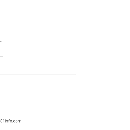
..
381info.com