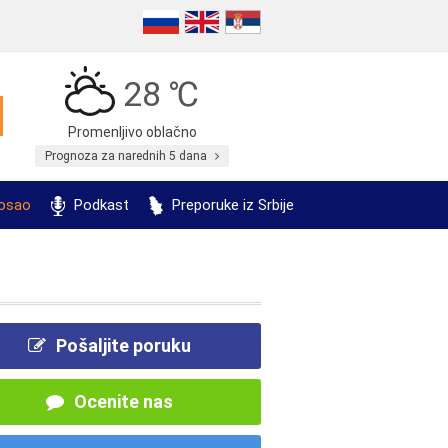
28 ℃
Promenljivo oblačno
Prognoza za narednih 5 dana
posao
Podkast
Preporuke iz Srbije
Pošaljite poruku
Ocenite nas