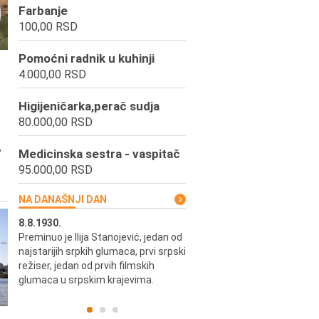
Farbanje
100,00 RSD
Pomoćni radnik u kuhinji
4.000,00 RSD
Higijeničarka,perač sudja
80.000,00 RSD
,
Medicinska sestra - vaspitač
95.000,00 RSD
NA DANAŠNJI DAN
8.8.1930.
8.8.1898.
Preminuo je Ilija Stanojević, jedan od
U Beogradu je rođen Pavle Biha
najstarijih srpkih glumaca, prvi srpski
književnik i izdavač.
skih
režiser, jedan od prvih filmskih
glumaca u srpskim krajevima.