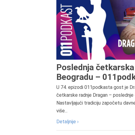
Poslednja četkarska 
Beogradu – 011podk
U 74. epizodi 011podkasta gost je Dr
četkarske radnje Dragan – poslednje 
Nastavljajući tradiciju započetu davn
više...
Detaljnije ›