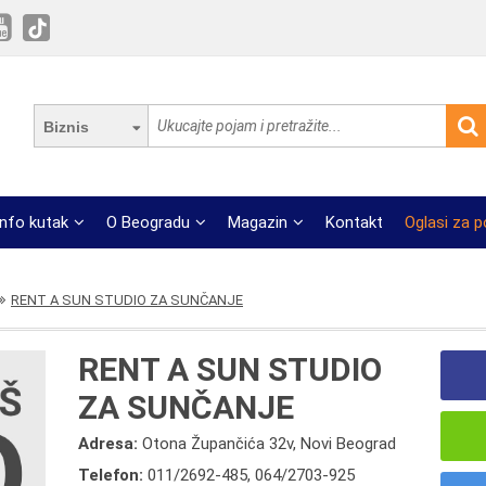
Biznis
Info kutak
O Beogradu
Magazin
Kontakt
Oglasi za 
RENT A SUN STUDIO ZA SUNČANJE
RENT A SUN STUDIO
ZA SUNČANJE
Adresa:
Otona Župančića 32v, Novi Beograd
Telefon:
011/2692-485
,
064/2703-925