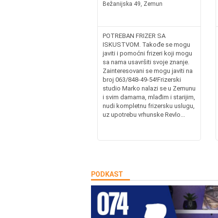
Bežanijska 49, Zemun
POTREBAN FRIZER SA
ISKUSTVOM. Takođe se mogu
javiti i pomoćni frizeri koji mogu
sa nama usavršiti svoje znanje.
Zainteresovani se mogu javiti na
broj 063/848-49-54!Frizerski
studio Marko nalazi se u Zemunu
i svim damama, mlađim i starijim,
nudi kompletnu frizersku uslugu,
uz upotrebu vrhunske Revlo...
PODKAST