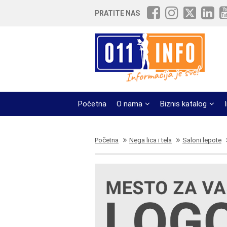
PRATITE NAS
Početna
O nama
Biznis katalog
Početna
Nega lica i tela
Saloni lepote