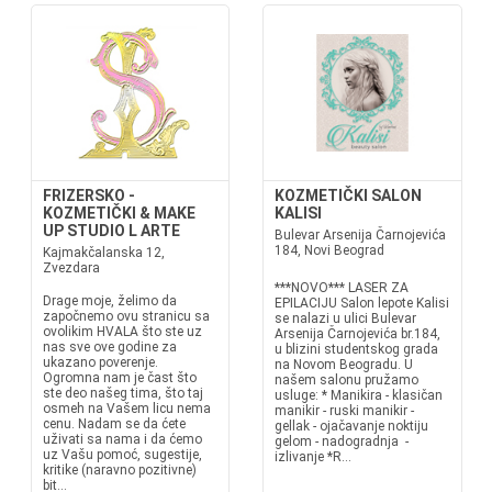
FRIZERSKO -
KOZMETIČKI SALON
KOZMETIČKI & MAKE
KALISI
UP STUDIO L ARTE
Bulevar Arsenija Čarnojevića
184, Novi Beograd
Kajmakčalanska 12,
Zvezdara
***NOVO*** LASER ZA
Drage moje, želimo da
EPILACIJU Salon lepote Kalisi
započnemo ovu stranicu sa
se nalazi u ulici Bulevar
ovolikim HVALA što ste uz
Arsenija Čarnojevića br.184,
nas sve ove godine za
u blizini studentskog grada
ukazano poverenje.
na Novom Beogradu. U
Ogromna nam je čast što
našem salonu pružamo
ste deo našeg tima, što taj
usluge: * Manikira - klasičan
osmeh na Vašem licu nema
manikir - ruski manikir -
cenu. Nadam se da ćete
gellak - ojačavanje noktiju
uživati sa nama i da ćemo
gelom - nadogradnja -
uz Vašu pomoć, sugestije,
izlivanje *R...
kritike (naravno pozitivne)
bit...