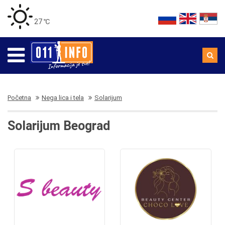
27 ℃
Početna
Nega lica i tela
Solarijum
Solarijum Beograd