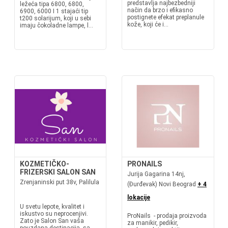
predstavlja najbezbedniji
ležeća tipa 6800, 6800,
način da brzo i efikasno
6900, 6000 I 1 stajaći tip
postignete efekat preplanule
t200 solarijum, koji u sebi
kože, koji će i...
imaju čokoladne lampe, l...
KOZMETIČKO-
PRONAILS
FRIZERSKI SALON SAN
Jurija Gagarina 14nj,
Zrenjaninski put 38v, Palilula
(Đurđevak) Novi Beograd
+ 4
lokacije
U svetu lepote, kvalitet i
iskustvo su neprocenjivi.
ProNails - prodaja proizvoda
Zato je Salon San vaša
za manikir, pedikir,