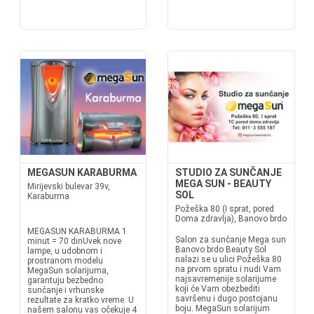
MEGASUN KARABURMA
STUDIO ZA SUNČANJE
MEGA SUN - BEAUTY
Mirijevski bulevar 39v,
SOL
Karaburma
Požeška 80 (I sprat, pored
Doma zdravlja), Banovo brdo
MEGASUN KARABURMA 1
Salon za sunčanje Mega sun
minut = 70 dinUvek nove
Banovo brdo Beauty Sol
lampe, u udobnom i
nalazi se u ulici Požeška 80
prostranom modelu
na prvom spratu i nudi Vam
MegaSun solarijuma,
najsavremenije solarijume
garantuju bezbedno
koji će Vam obezbediti
sunčanje i vrhunske
savršenu i dugo postojanu
rezultate za kratko vreme. U
boju. MegaSun solarijum
našem salonu vas očekuje 4