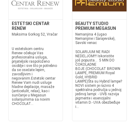
ESTETSKI CENTAR
BEAUTY STUDIO
RENEW
PREMIUM MEGASUN
Maksima Gorkog 52, Vračar
Nemanjina 4 (ugao
Nemanjine i Sarajevske),
Savski venac
U estetskom centru
SOLARIJUM NE RADI
Renew očekuje Vas
NEDELJOM!!! Iskoristite
profesionalna usluga,
još popusta... 5 MIN DO
prijateljski raspoloženo
ČOKOLADNE
osoblje i sve što je potrebno
BOJE (CHOCOLAT BROWN
da se osećate lepim,
LAMPE, PREMIUM Royal
zavodljivim i
Gold, HYBRID
negovanim.Estetski centar
LAMPE)Šta su Hybrid lampe?
Renew Vam nudi usluge
NOVI sistem je razvio 4
hladne depilacije, masaže
spektralna područja u jednoj
(anticelulit, relax), kao i
jedinoj lampi: - UVB razvija
sunčanje u Megasun
pigmente i esencijalni
solarijumima sa novim
vitamin D.- UVA obezbeđuje
CHOCOLAT...
i...