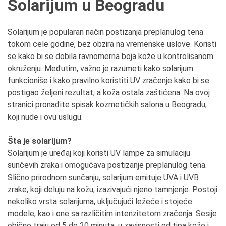
Solarijum u Beogradu
Solarijum je popularan način postizanja preplanulog tena
tokom cele godine, bez obzira na vremenske uslove. Koristi
se kako bi se dobila ravnomerna boja kože u kontrolisanom
okruženju. Međutim, važno je razumeti kako solarijum
funkcioniše i kako pravilno koristiti UV zračenje kako bi se
postigao željeni rezultat, a koža ostala zaštićena. Na ovoj
stranici pronađite spisak kozmetičkih salona u Beogradu,
koji nude i ovu uslugu.
Šta je solarijum?
Solarijum je uređaj koji koristi UV lampe za simulaciju
sunčevih zraka i omogućava postizanje preplanulog tena.
Slično prirodnom sunčanju, solarijum emituje UVA i UVB
zrake, koji deluju na kožu, izazivajući njeno tamnjenje. Postoji
nekoliko vrsta solarijuma, uključujući ležeće i stojeće
modele, kao i one sa različitim intenzitetom zračenja. Sesije
obično traju od 5 do 20 minuta, u zavisnosti od tipa kože i