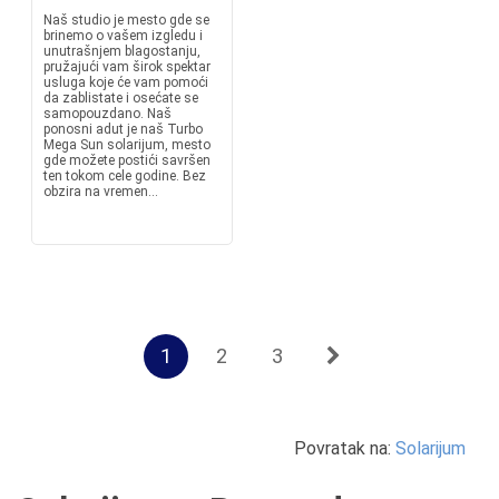
Naš studio je mesto gde se
brinemo o vašem izgledu i
unutrašnjem blagostanju,
pružajući vam širok spektar
usluga koje će vam pomoći
da zablistate i osećate se
samopouzdano. Naš
ponosni adut je naš Turbo
Mega Sun solarijum, mesto
gde možete postići savršen
ten tokom cele godine. Bez
obzira na vremen...
1
2
3
Povratak na:
Solarijum