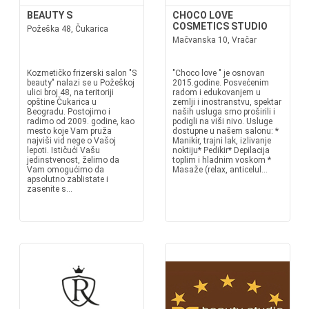
BEAUTY S
CHOCO LOVE
COSMETICS STUDIO
Požeška 48, Čukarica
Mačvanska 10, Vračar
Kozmetičko frizerski salon "S
"Choco love " je osnovan
beauty" nalazi se u Požeškoj
2015.godine. Posvećenim
ulici broj 48, na teritoriji
radom i edukovanjem u
opštine Čukarica u
zemlji i inostranstvu, spektar
Beogradu. Postojimo i
naših usluga smo proširili i
radimo od 2009. godine, kao
podigli na viši nivo. Usluge
mesto koje Vam pruža
dostupne u našem salonu: *
najviši vid nege o Vašoj
Manikir, trajni lak, izlivanje
lepoti. Ističući Vašu
noktiju* Pedikir* Depilacija
jedinstvenost, želimo da
toplim i hladnim voskom *
Vam omogućimo da
Masaže (relax, anticelul...
apsolutno zablistate i
zasenite s...