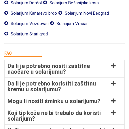
Solarijum Dorćol
Solarijum Bežanijska kosa
Solarijum Kanarevo brdo
Solarijum Novi Beograd
Solarijum Voždovac
Solarijum Vračar
Solarijum Stari grad
FAQ
Da li je potrebno nositi zaštitne
naočare u solarijumu?
Da li je potrebno koristiti zaštitnu
kremu u solarijumu?
Mogu li nositi šminku u solarijumu?
Koji tip kože ne bi trebalo da koristi
solarijum?