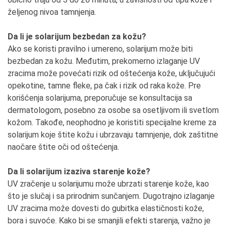
željenog nivoa tamnjenja.
Da li je solarijum bezbedan za kožu?
Ako se koristi pravilno i umereno, solarijum može biti
bezbedan za kožu. Međutim, prekomerno izlaganje UV
zracima može povećati rizik od oštećenja kože, uključujući
opekotine, tamne fleke, pa čak i rizik od raka kože. Pre
korišćenja solarijuma, preporučuje se konsultacija sa
dermatologom, posebno za osobe sa osetljivom ili svetlom
kožom. Takođe, neophodno je koristiti specijalne kreme za
solarijum koje štite kožu i ubrzavaju tamnjenje, dok zaštitne
naočare štite oči od oštećenja.
Da li solarijum izaziva starenje kože?
UV zračenje u solarijumu može ubrzati starenje kože, kao
što je slučaj i sa prirodnim sunčanjem. Dugotrajno izlaganje
UV zracima može dovesti do gubitka elastičnosti kože,
bora i suvoće. Kako bi se smanjili efekti starenja, važno je