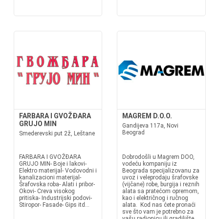
FARBARA I GVOŽĐARA
MAGREM D.O.O.
GRUJO MIN
Gandijeva 117a, Novi
Beograd
Smederevski put 2ž, Leštane
FARBARA I GVOŽĐARA
Dobrodošli u Magrem DOO,
GRUJO MIN- Boje i lakovi-
vodeću kompaniju iz
Elektro materijal- Vodovodni i
Beograda specijalizovanu za
kanalizacioni materijal-
uvoz i veleprodaju šrafovske
Šrafovska roba- Alati i pribor-
(vijčane) robe, burgija i reznih
Okovi- Creva visokog
alata sa pratećom opremom,
pritiska- Industrijski podovi-
kao i električnog i ručnog
Stiropor- Fasade- Gips itd...
alata. Kod nas ćete pronaći
sve što vam je potrebno za
vašu radionicu ili gradilište.