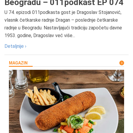
Beogradu – 011podkast EP 074
U 74. epizodi 011podkasta gost je Dragoslav Stojanović,
vlasnik četkarske radnje Dragan – poslednje četkarske
radnje u Beogradu. Nastavljajući tradiciju započetu davne
1953. godine, Dragoslav već više...
Detaljnije ›
MAGAZIN