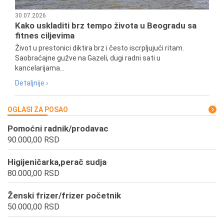
30.07.2026
Kako uskladiti brz tempo života u Beogradu sa
fitnes ciljevima
Život u prestonici diktira brz i često iscrpljujući ritam.
Saobraćajne gužve na Gazeli, dugi radni sati u
kancelarijama...
Detaljnije ›
OGLASI ZA POSAO
Pomoćni radnik/prodavac
90.000,00 RSD
Higijeničarka,perač sudja
80.000,00 RSD
Ženski frizer/frizer početnik
50.000,00 RSD