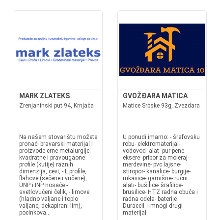
MARK ZLATEKS
GVOŽĐARA MATICA
Zrenjaninski put 94, Krnjača
Matice Srpske 93g, Zvezdara
Na našem stovarištu možete
U ponudi imamo: - šrafovsku
pronaći bravarski materijal i
robu- elektromaterijal-
proizvode crne metalurgije: -
vodovod- alat- pur pene-
kvadratne i pravougaone
eksere- pribor za moleraj-
profile (kutije) raznih
merdevine- pvc lajsne-
dimenzija, cevi, - L profile,
stiropor- kanalice- burgije-
flahove (sečene i vučene),
rukavice- garnišne- ručni
UNP i INP nosače -
alati- bušilice- šrafilice-
svetlovučeni čelik, - limove
brusilice- HTZ radna obuća i
(hladno valjane i toplo
radna odela- baterije
valjane, dekapirani lim),
Duracell- i mnogi drugi
pocinkova...
materijal