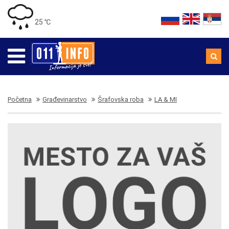
25 ℃
Početna
Građevinarstvo
Šrafovska roba
LA & MI