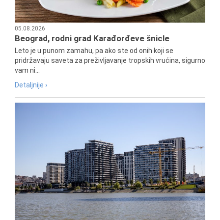
05.08.2026
Beograd, rodni grad Karađorđeve šnicle
Leto je u punom zamahu, pa ako ste od onih koji se
pridržavaju saveta za preživljavanje tropskih vrućina, sigurno
vam ni...
Detaljnije ›