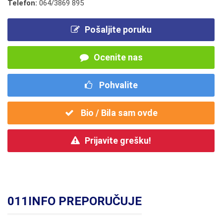
Telefon:
064/3869 895
Pošaljite poruku
Ocenite nas
Pohvalite
Bio / Bila sam ovde
Prijavite grešku!
011INFO PREPORUČUJE