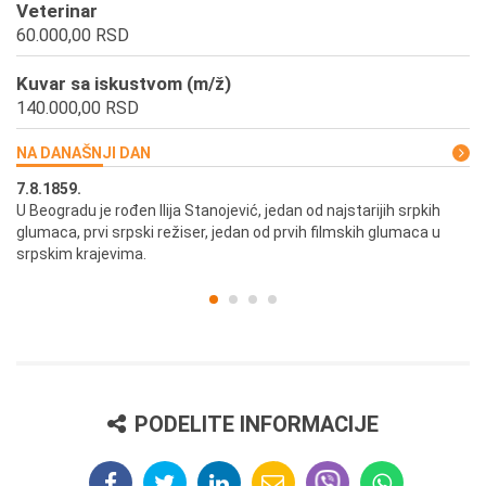
Veterinar
60.000,00 RSD
Kuvar sa iskustvom (m/ž)
140.000,00 RSD
NA DANAŠNJI DAN
7.8.1859.
7.
U Beogradu je rođen Ilija Stanojević, jedan od najstarijih srpkih
U 
glumaca, prvi srpski režiser, jedan od prvih filmskih glumaca u
re
srpskim krajevima.
PODELITE INFORMACIJE