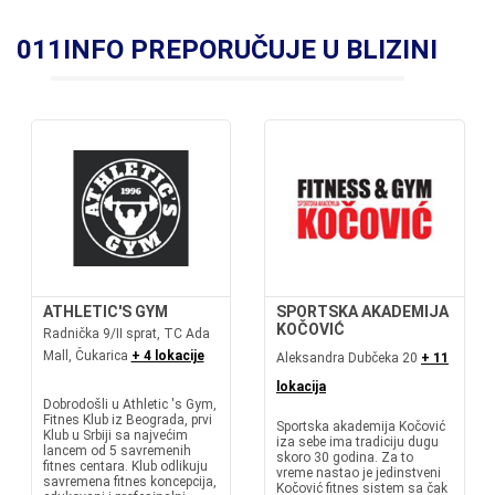
011INFO PREPORUČUJE U BLIZINI
ATHLETIC'S GYM
SPORTSKA AKADEMIJA
KOČOVIĆ
Radnička 9/II sprat, TC Ada
Mall, Čukarica
+ 4 lokacije
Aleksandra Dubčeka 20
+ 11
lokacija
Dobrodošli u Athletic 's Gym,
Fitnes Klub iz Beograda, prvi
Sportska akademija Kočović
Klub u Srbiji sa najvećim
iza sebe ima tradiciju dugu
lancem od 5 savremenih
skoro 30 godina. Za to
fitnes centara. Klub odlikuju
vreme nastao je jedinstveni
savremena fitnes koncepcija,
Kočović fitnes sistem sa čak