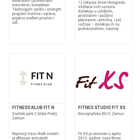
edukovani i profesinalni
12 lokacija širom Beograda.
instruktori, kompletan
Vežbače svih uzrasta
Technogym cardio i strength
dočekuju u udobnim,
program mašina i sprava,
prostranim i pažljivo
prijatno uređeni prostori i
planiranim centrima. I još
odl...
važnije – dočekuju ih sa
profesionalnim, nasmej...
FITNESS KLUB FIT N
FITNES STUDIO FIT XS
Gradski park 2 (Hala Pinki),
Novogradska 80/3, Zemun
Zemun
Najnoviji Vacu Walk sistem
Fit XS je osnovan u aprilu
je efikasan anticelulit
2013. godine. nova fitnes