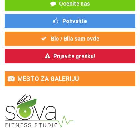
Ocenite nas
Pohvalite
Bio / Bila sam ovde
Prijavite grešku!
MESTO ZA GALERIJU