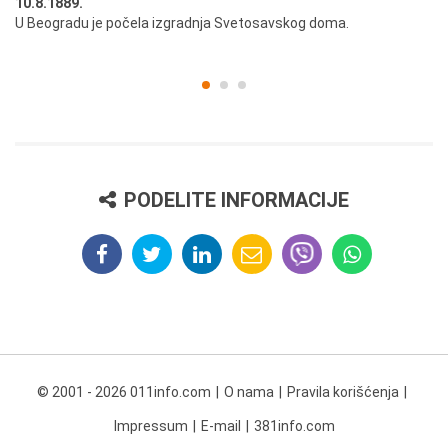
10.8.1889.
10
U Beogradu je počela izgradnja Svetosavskog doma.
Ut
st
PODELITE INFORMACIJE
© 2001 - 2026 011info.com
O nama
Pravila korišćenja
Impressum
E-mail
381info.com