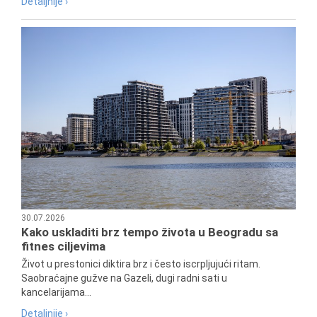
Detaljnije ›
30.07.2026
Kako uskladiti brz tempo života u Beogradu sa
fitnes ciljevima
Život u prestonici diktira brz i često iscrpljujući ritam.
Saobraćajne gužve na Gazeli, dugi radni sati u
kancelarijama...
Detaljnije ›