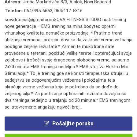
Adresa:
Uroša Martinovića 8/3, A blok, Novi Beograd
Telefon:
064/495-6652
,
064/117-5816
sovafitness@gmail.comSOVA FITNESS STUDIO nudi trening
nove generacije – EMS trening na miha bodytec opremi
vrhunskog kvaliteta, nemačke proizvodnje. * Pratimo trend
ubrzanja vremena i potrebu čoveka da za kraće vreme vežbanja
postigne željene rezultate.* Zamenite mukotrpne sate
provedene u teretani, podižući velike terete i opterećujući svoje
zglobove i trošeći svoje dragoceno slobodno vreme, sa samo
2x20 minuta EMS treninga nedeljno.* EMS stoji za Elektro Mio
Stimulaciju* To je trening gde se koristi terapeutska struja i u
sadejstvu sa odgovarajućim vežbama i položajima tela
skraćuje vreme vežbanja koje je potrebno da se dođe do
željenog cilja.* Za postizanje optimalnih rezulata dovoljna su
dva treninga nedeljno u trajanju od 20 minuta.* EMS treningom
se istovremeno angažuju najveći broj...
Pošaljite poruku