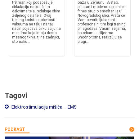
tretman koji podspešuje
oaza u Zemunu. Svetao,
cirkulaciju na kritičnim
prijatan i moderno opremljen
delovima tela, redukuje obim
fitnes studio smešten je u
željenog dela tela. Ovaj
Novogradskoj ulici. Vrata će
trening koristi osobenosti
Vam otvoriti ljubazani i
vakuuma na telu i na taj
profesionalni tim koji trening
način pojačava cirkulaciju na
prilagođava Vašim željama,
mestima koja imaju dosta
potrebama i ciljevima.
masnog tkiva, tj na zadnjici,
Shodno tome, realizuju se
stomaku...
progr...
Tagovi
Elektrostimulacija mišića – EMS
PODKAST