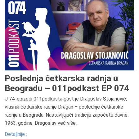
Poslednja četkarska radnja u
Beogradu – 011podkast EP 074
U 74. epizodi 011podkasta gost je Dragoslav Stojanović,
vlasnik četkarske radnje Dragan – poslednje četkarske
radnje u Beogradu. Nastavljajući tradiciju započetu davne
1953. godine, Dragoslav već više...
Detaljnije ›